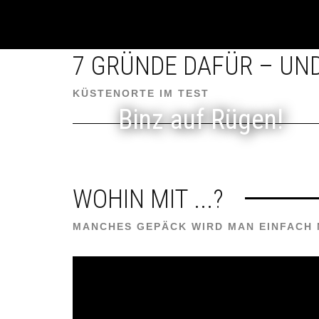
7 GRÜNDE DAFÜR – UN
KÜSTENORTE IM TEST
Binz auf Rügen!
WOHIN MIT ...?
MANCHES GEPÄCK WIRD MAN EINFACH 