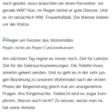
noch geunkt, wozu bräucht­en wir einen Fernse­her, sei
ger­ade WM? Nun, im Regen leis­tet er gute Dien­ste. Und
es ist tat­säch­lich WM. Frauen­fußball. Die Män­ner kleben
vor der Klotze.
Regen, nichts als Regen © jes/zweikuesten
Am näch­sten Tag reg­net es immer noch. Zeit für Lek­türe.
Zeit für die Gebrauch­san­weisun­gen. Die Toi­lette muss
ohne­hin geleert wer­den. Und so geht es in der sehr jun­
gen Beziehung zu unserem Wohn­mo­bil nach der ersten
Phase der Begeis­terung gle­ich mal um unan­genehme
Fra­gen. Ans Eingemachte. Vielle­icht wird es sog­ar kom­
pliziert. Warum auch nicht? Zu wis­sen, woran man ist,
hat seine Vorteile.