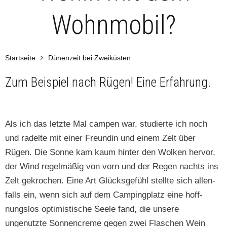
Wohnmobil?
Startseite
Dünenzeit bei Zweiküsten
Zum Beispiel nach Rügen! Eine Erfahrung.
Als ich das let­zte Mal camp­en war, studierte ich noch
und radelte mit ein­er Fre­undin und einem Zelt über
Rügen. Die Sonne kam kaum hin­ter den Wolken her­vor,
der Wind regelmäßig von vorn und der Regen nachts ins
Zelt gekrochen. Eine Art Glücks­ge­fühl stellte sich allen­
falls ein, wenn sich auf dem Camp­ing­platz eine hoff­
nungs­los opti­mistis­che Seele fand, die unsere
ungenutzte Son­nen­creme gegen zwei Flaschen Wein