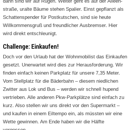
dann sind wir auf Rügen. Weit­er geht es auf der Alleen­
straße, uralte Bäume ste­hen Spalier. Einst gepflanzt als
Schat­ten­spender für Postkutschen, sind sie heute
Willkom­mensgruß und fre­undlich­er Aus­bremser. Hier
wird direkt entschleunigt.
Challenge: Einkaufen!
Doch vor den Urlaub hat der Wohn­mo­bilist das Einkaufen
geset­zt. Uner­wartet wird dies zur Her­aus­forderung. Wir
find­en ein­fach keinen Park­platz für unsere 7,35 Meter.
Vom Stellplatz für die Bäder­bahn – diesem niedlichen
Zwit­ter aus Lok und Bus – wer­den wir schnell hupend
ver­trieben. Alle anderen Pkw-Park­plätze sind ein­fach zu
kurz. Also stellen wir uns direkt vor den Super­markt –
und kaufen in einem Eil­tem­po ein, als müssten wir eine
Wette gewin­nen. Am Ende haben wir die Hälfte
vergessen.