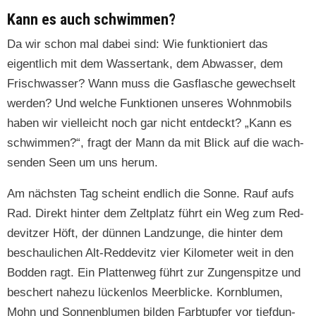
Kann es auch schwimmen?
Da wir schon mal dabei sind: Wie funk­tion­iert das
eigentlich mit dem Wasser­tank, dem Abwass­er, dem
Frischwass­er? Wann muss die Gas­flasche gewech­selt
wer­den? Und welche Funk­tio­nen unseres Wohn­mo­bils
haben wir vielle­icht noch gar nicht ent­deckt? „Kann es
schwim­men?“, fragt der Mann da mit Blick auf die wach­
senden Seen um uns herum.
Am näch­sten Tag scheint endlich die Sonne. Rauf aufs
Rad. Direkt hin­ter dem Zelt­platz führt ein Weg zum Red­
de­vitzer Höft, der dün­nen Landzunge, die hin­ter dem
beschaulichen Alt-Red­de­vitz vier Kilo­me­ter weit in den
Bod­den ragt. Ein Plat­ten­weg führt zur Zun­gen­spitze und
beschert nahezu lück­en­los Meerblicke. Korn­blu­men,
Mohn und Son­nen­blu­men bilden Farb­tupfer vor tief­dun­