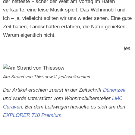
der netteste Fis­ch­er der Welt am Vortag im Hafen
verkaufte, eine leise Musik spielt. Das Wohn­mo­bil und
ich – ja, vielle­icht soll­ten wir uns wieder sehen. Eine gute
Zeit haben, Land­schaften erfahren, die Natur genießen.
Warum eigentlich nicht.
jes.
Am Strand von Thies­sow © jes/zweikuesten
Der Artikel erschien zuerst in der Zeitschrift
Dünen­zeit
und wurde unter­stützt vom Wohn­mo­bil­her­steller
LMC
Car­a­van
. Bei dem Lei­h­wa­gen han­delte es sich um den
EXPLORER 710 Premium.