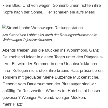
klem Blau. Und von wegen: Son­nen­blu­men richt­en ihre
Köpfe nach der Sonne. Hier schauen sie aufs Meer!
Am Strand von Lobbe sitzt auch der Ret­tungss­chwim­mer im
Wohn­wa­gen © jes/zweikuesten
Abends treiben uns die Mück­en ins Wohn­mo­bil. Ganz
Deutsch­land lei­det in diesen Tagen unter den Plagegeis­
tern. Es wird der Som­mer, in dem Urlaub­srück­kehrer
ihren Kol­le­gen nicht stolz ihre braune Haut präsen­tieren,
son­dern mit gequäl­ter Miene Dutzende Mück­en­stiche.
Gen­ervt vom Dauer­sum­men der Blut­sauger sind wir
anfäl­lig für Restzweifel: Wäre es im Hotel nicht bess­er
gewe­sen? Weniger Aufwand, weniger Mück­en,
mehr Platz?