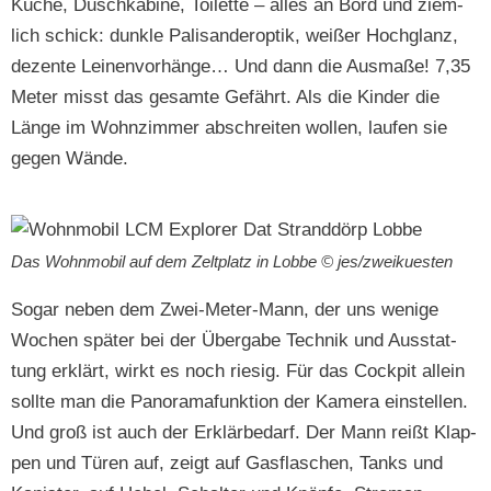
Küche, Duschk­abine, Toi­lette – alles an Bord und ziem­
lich schick: dun­kle Pal­isanderop­tik, weißer Hochglanz,
dezente Leinen­vorhänge… Und dann die Aus­maße! 7,35
Meter misst das gesamte Gefährt. Als die Kinder die
Länge im Wohnz­im­mer abschre­it­en wollen, laufen sie
gegen Wände.
Das Wohn­mo­bil auf dem Zelt­platz in Lobbe © jes/zweikuesten
Sog­ar neben dem Zwei-Meter-Mann, der uns wenige
Wochen später bei der Über­gabe Tech­nik und Ausstat­
tung erk­lärt, wirkt es noch riesig. Für das Cock­pit allein
sollte man die Panora­ma­funk­tion der Kam­era ein­stellen.
Und groß ist auch der Erk­lärbe­darf. Der Mann reißt Klap­
pen und Türen auf, zeigt auf Gas­flaschen, Tanks und