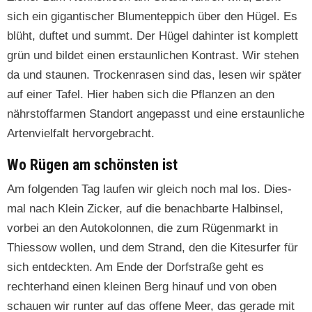
sich ein gigan­tis­ch­er Blu­mentep­pich über den Hügel. Es
blüht, duftet und summt. Der Hügel dahin­ter ist kom­plett
grün und bildet einen erstaunlichen Kon­trast. Wir ste­hen
da und staunen. Trock­en­rasen sind das, lesen wir später
auf ein­er Tafel. Hier haben sich die Pflanzen an den
nährstof­far­men Stan­dort angepasst und eine erstaunliche
Arten­vielfalt hervorgebracht.
Wo Rügen am schönsten ist
Am fol­gen­den Tag laufen wir gle­ich noch mal los. Dies­
mal nach Klein Zick­er, auf die benach­barte Hal­binsel,
vor­bei an den Autokolon­nen, die zum Rügen­markt in
Thies­sow wollen, und dem Strand, den die Kitesurfer für
sich ent­deck­ten. Am Ende der Dorf­s­traße geht es
rechter­hand einen kleinen Berg hin­auf und von oben
schauen wir runter auf das offene Meer, das ger­ade mit