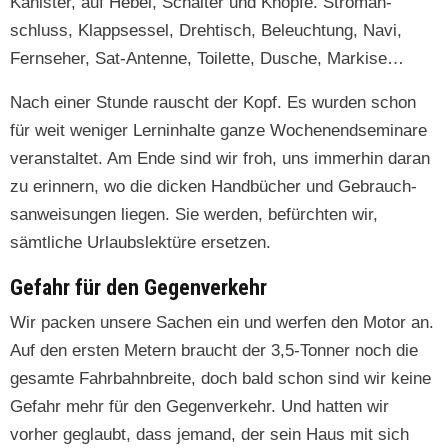
Kanis­ter, auf Hebel, Schal­ter und Knöpfe. Stro­man­
schluss, Klappses­sel, Drehtisch, Beleuch­tung, Navi,
Fernse­her, Sat-Antenne, Toi­lette, Dusche, Markise…
Nach ein­er Stunde rauscht der Kopf. Es wur­den schon
für weit weniger Lern­in­halte ganze Woch­enend­sem­inare
ver­anstal­tet. Am Ende sind wir froh, uns immer­hin daran
zu erin­nern, wo die dick­en Hand­büch­er und Gebrauch­
san­weisun­gen liegen. Sie wer­den, befürcht­en wir,
sämtliche Urlaub­slek­türe ersetzen.
Gefahr für den Gegenverkehr
Wir pack­en unsere Sachen ein und wer­fen den Motor an.
Auf den ersten Metern braucht der 3,5‑Tonner noch die
gesamte Fahrbahn­bre­ite, doch bald schon sind wir keine
Gefahr mehr für den Gegen­verkehr. Und hat­ten wir
vorher geglaubt, dass jemand, der sein Haus mit sich