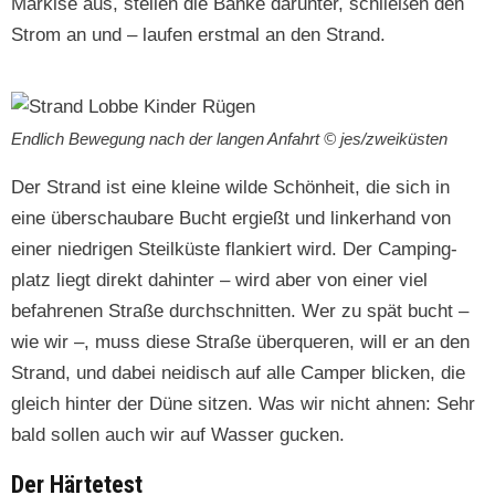
Markise aus, stellen die Bänke darunter, schließen den
Strom an und – laufen erst­mal an den Strand.
Endlich Bewe­gung nach der lan­gen Anfahrt © jes/zweiküsten
Der Strand ist eine kleine wilde Schön­heit, die sich in
eine über­schaubare Bucht ergießt und link­er­hand von
ein­er niedri­gen Steilküste flankiert wird. Der Camp­ing­
platz liegt direkt dahin­ter – wird aber von ein­er viel
befahre­nen Straße durch­schnit­ten. Wer zu spät bucht –
wie wir –, muss diese Straße über­queren, will er an den
Strand, und dabei nei­disch auf alle Camper blick­en, die
gle­ich hin­ter der Düne sitzen. Was wir nicht ahnen: Sehr
bald sollen auch wir auf Wass­er gucken.
Der Härtetest