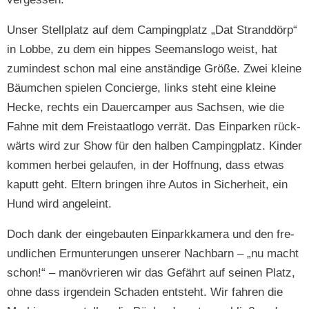
Unser Stellplatz auf dem Camp­ing­platz „Dat Strand­dörp“
in Lobbe, zu dem ein hippes See­mansl­o­go weist, hat
zumin­d­est schon mal eine anständi­ge Größe. Zwei kleine
Bäum­chen spie­len Concierge, links ste­ht eine kleine
Hecke, rechts ein Dauer­cam­per aus Sach­sen, wie die
Fahne mit dem Freis­taat­l­o­go ver­rät. Das Ein­parken rück­
wärts wird zur Show für den hal­ben Camp­ing­platz. Kinder
kom­men her­bei gelaufen, in der Hoff­nung, dass etwas
kaputt geht. Eltern brin­gen ihre Autos in Sicher­heit, ein
Hund wird angeleint.
Doch dank der einge­baut­en Ein­parkkam­era und den fre­
undlichen Ermunterun­gen unser­er Nach­barn – „nu macht
schon!“ – manövri­eren wir das Gefährt auf seinen Platz,
ohne dass irgen­dein Schaden entste­ht. Wir fahren die