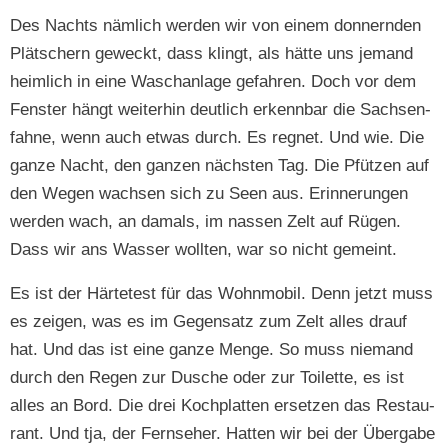
Des Nachts näm­lich wer­den wir von einem don­nern­den
Plätsch­ern geweckt, dass klingt, als hätte uns jemand
heim­lich in eine Waschan­lage gefahren. Doch vor dem
Fen­ster hängt weit­er­hin deut­lich erkennbar die Sach­sen­
fahne, wenn auch etwas durch. Es reg­net. Und wie. Die
ganze Nacht, den ganzen näch­sten Tag. Die Pfützen auf
den Wegen wach­sen sich zu Seen aus. Erin­nerun­gen
wer­den wach, an damals, im nassen Zelt auf Rügen.
Dass wir ans Wass­er woll­ten, war so nicht gemeint.
Es ist der Härtetest für das Wohn­mo­bil. Denn jet­zt muss
es zeigen, was es im Gegen­satz zum Zelt alles drauf
hat. Und das ist eine ganze Menge. So muss nie­mand
durch den Regen zur Dusche oder zur Toi­lette, es ist
alles an Bord. Die drei Koch­plat­ten erset­zen das Restau­
rant. Und tja, der Fernse­her. Hat­ten wir bei der Über­gabe