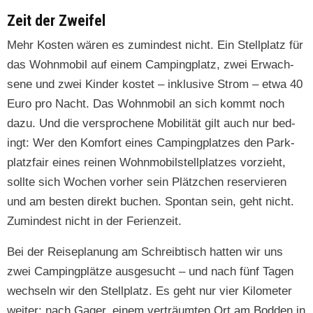
Zeit der Zweifel
Mehr Kosten wären es zumin­d­est nicht. Ein Stellplatz für
das Wohn­mo­bil auf einem Camp­ing­platz, zwei Erwach­
sene und zwei Kinder kostet – inklu­sive Strom – etwa 40
Euro pro Nacht. Das Wohn­mo­bil an sich kommt noch
dazu. Und die ver­sproch­ene Mobil­ität gilt auch nur bed­
ingt: Wer den Kom­fort eines Camp­ing­platzes den Park­
platz­fair eines reinen Wohn­mo­bil­stellplatzes vorzieht,
sollte sich Wochen vorher sein Plätzchen reservieren
und am besten direkt buchen. Spon­tan sein, geht nicht.
Zumin­d­est nicht in der Ferienzeit.
Bei der Reise­pla­nung am Schreibtisch hat­ten wir uns
zwei Camp­ing­plätze aus­ge­sucht – und nach fünf Tagen
wech­seln wir den Stellplatz. Es geht nur vier Kilo­me­ter
weit­er: nach Gager, einem verträumten Ort am Bod­den in