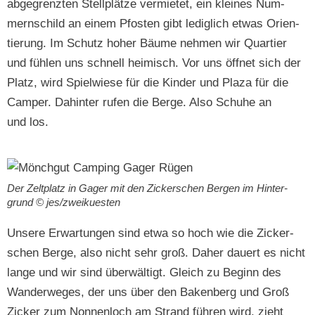
abge­gren­zten Stellplätze ver­mi­etet, ein kleines Num­
mern­schild an einem Pfos­ten gibt lediglich etwas Ori­en­
tierung. Im Schutz hoher Bäume nehmen wir Quarti­er
und fühlen uns schnell heimisch. Vor uns öffnet sich der
Platz, wird Spiel­wiese für die Kinder und Plaza für die
Camper. Dahin­ter rufen die Berge. Also Schuhe an
und los.
Der Zelt­platz in Gager mit den Zick­er­schen Bergen im Hin­ter­
grund © jes/zweikuesten
Unsere Erwartun­gen sind etwa so hoch wie die Zick­er­
schen Berge, also nicht sehr groß. Daher dauert es nicht
lange und wir sind über­wältigt. Gle­ich zu Beginn des
Wan­der­weges, der uns über den Bak­en­berg und Groß
Zick­er zum Non­nen­loch am Strand führen wird, zieht