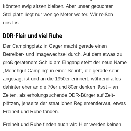
kön­nten ewig sitzen bleiben. Aber unser gebuchter
Stellplatz liegt nur wenige Meter weit­er. Wir reißen
uns los.
DDR-Flair und viel Ruhe
Der Camp­ing­platz in Gager macht ger­ade einen
Betreiber- und Imagewech­sel durch. Auf dem etwas zu
groß ger­aten­em Schild am Ein­gang ste­ht der neue Name
„Mönchgut Camp­ing“ in ein­er Schrift, die ger­ade sehr
ange­sagt ist und an die 1950er erin­nert, während alles
dahin­ter eher an die 70er und 80er denken lässt – an
Zeit­en, als erhol­ung­suchende DDR-Bürg­er auf Zelt­
plätzen, jen­seits der staatlichen Regle­men­tier­wut, etwas
Frei­heit und Ruhe fanden.
Frei­heit und Ruhe find­en auch wir: Hier wer­den keinen