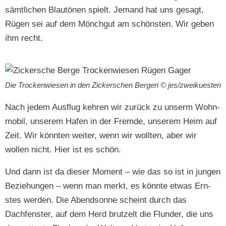
sämtlichen Blautö­nen spielt. Jemand hat uns gesagt,
Rügen sei auf dem Mönchgut am schön­sten. Wir geben
ihm recht.
Die Trock­en­wiesen in den Zick­er­schen Bergen © jes/zweikuesten
Nach jedem Aus­flug kehren wir zurück zu unserm Wohn­
mo­bil, unserem Hafen in der Fremde, unserem Heim auf
Zeit. Wir kön­nten weit­er, wenn wir woll­ten, aber wir
wollen nicht. Hier ist es schön.
Und dann ist da dieser Moment – wie das so ist in jun­gen
Beziehun­gen – wenn man merkt, es kön­nte etwas Ern­
stes wer­den. Die Abend­sonne scheint durch das
Dachfen­ster, auf dem Herd brutzelt die Flun­der, die uns