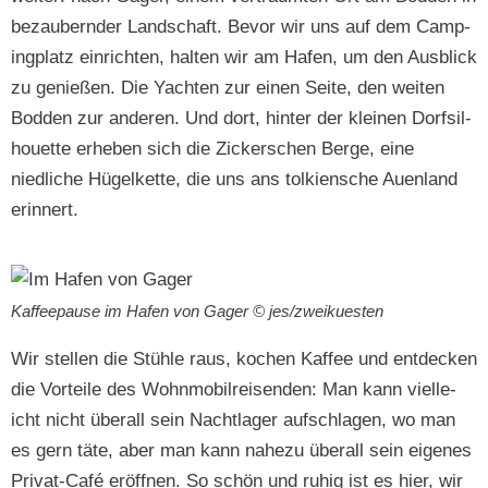
beza­ubern­der Land­schaft. Bevor wir uns auf dem Camp­
ing­platz ein­richt­en, hal­ten wir am Hafen, um den Aus­blick
zu genießen. Die Yacht­en zur einen Seite, den weit­en
Bod­den zur anderen. Und dort, hin­ter der kleinen Dorf­sil­
hou­ette erheben sich die Zick­er­schen Berge, eine
niedliche Hügelkette, die uns ans tolkien­sche Auen­land
erinnert.
Kaf­feep­ause im Hafen von Gager © jes/zweikuesten
Wir stellen die Stüh­le raus, kochen Kaf­fee und ent­deck­en
die Vorteile des Wohn­mo­bil­reisenden: Man kann vielle­
icht nicht über­all sein Nacht­lager auf­schla­gen, wo man
es gern täte, aber man kann nahezu über­all sein eigenes
Pri­vat-Café eröff­nen. So schön und ruhig ist es hier, wir