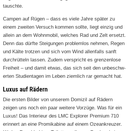
tauschte.
Camp­en auf Rügen – dass es viele Jahre später zu
einem zweit­en Ver­such kom­men sollte, liegt einzig und
allein an dem Wohn­mo­bil, welch­es Rad und Zelt erset­zt.
Denn das dürfte Stei­gun­gen prob­lem­los nehmen, Regen
und Kälte trotzen und sich vom Wind allen­falls san­ft
durchrüt­teln lassen. Zudem ver­spricht es gren­zen­lose
Frei­heit – und damit etwas, das sich seit den unbeschw­
erten Stu­di­en­t­a­gen im Leben ziem­lich rar gemacht hat.
Luxus auf Rädern
Die ersten Bilder von unserem Dom­izil auf Rädern
zeigen uns noch ein paar weit­ere Vorzüge. Was für ein
Luxus! Das Interieur des LMC Explor­er Pre­mi­um 710
erin­nert an eine Promik­abine auf einem Ozeankreuzer.