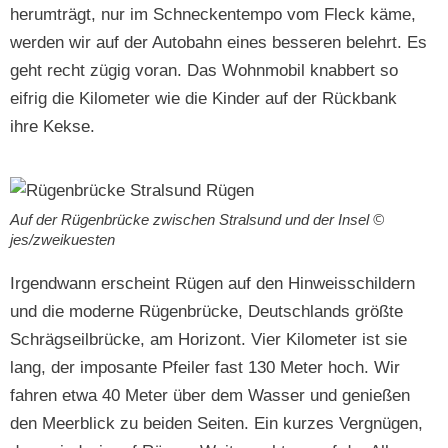
herumträgt, nur im Sch­neck­en­tem­po vom Fleck käme,
wer­den wir auf der Auto­bahn eines besseren belehrt. Es
geht recht zügig voran. Das Wohn­mo­bil knab­bert so
eifrig die Kilo­me­ter wie die Kinder auf der Rück­bank
ihre Kekse.
Auf der Rügen­brücke zwis­chen Stral­sund und der Insel ©
jes/zweikuesten
Irgend­wann erscheint Rügen auf den Hin­weiss­childern
und die mod­erne Rügen­brücke, Deutsch­lands größte
Schräg­seil­brücke, am Hor­i­zont. Vier Kilo­me­ter ist sie
lang, der imposante Pfeil­er fast 130 Meter hoch. Wir
fahren etwa 40 Meter über dem Wass­er und genießen
den Meerblick zu bei­den Seit­en. Ein kurzes Vergnü­gen,