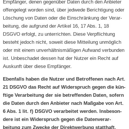
Empfänger, denen gegenüber Dat­en durch den Anbi­eter
offen­gelegt wor­den sind, über jed­wede Berich­ti­gung oder
Löschung von Dat­en oder die Ein­schränkung der Ver­ar­
beitung, die auf­grund der Artikel 16, 17 Abs. 1, 18
DSGVO erfol­gt, zu unter­richt­en. Diese Verpflich­tung
beste­ht jedoch nicht, soweit diese Mit­teilung unmöglich
oder mit einem unver­hält­nis­mäßi­gen Aufwand ver­bun­den
ist. Unbeschadet dessen hat der Nutzer ein Recht auf
Auskun­ft über diese Empfänger.
Eben­falls haben die Nutzer und Betrof­fe­nen nach Art.
21 DSGVO das Recht auf Wider­spruch gegen die kün­
ftige Ver­ar­beitung der sie betr­e­f­fend­en Dat­en, sofern
die Dat­en durch den Anbi­eter nach Maß­gabe von Art.
6 Abs. 1 lit. f) DSGVO ver­ar­beit­et wer­den. Ins­beson­
dere ist ein Wider­spruch gegen die Daten­ver­ar­
beitung zum Zwecke der Direk­twer­bung statthaft.