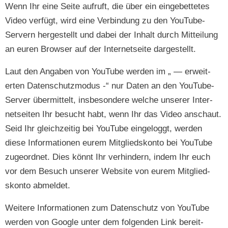
Wenn Ihr eine Seite aufruft, die über ein einge­bet­tetes
Video ver­fügt, wird eine Verbindung zu den YouTube-
Servern hergestellt und dabei der Inhalt durch Mit­teilung
an euren Brows­er auf der Inter­net­seite dargestellt.
Laut den Angaben von YouTube wer­den im „ — erweit­
erten Daten­schutz­modus -“ nur Dat­en an den YouTube-
Serv­er über­mit­telt, ins­beson­dere welche unser­er Inter­
net­seit­en Ihr besucht habt, wenn Ihr das Video anschaut.
Seid Ihr gle­ichzeit­ig bei YouTube ein­gel­og­gt, wer­den
diese Infor­ma­tio­nen eurem Mit­glied­skon­to bei YouTube
zuge­ord­net. Dies kön­nt Ihr ver­hin­dern, indem Ihr euch
vor dem Besuch unser­er Web­site von eurem Mit­glied­
skon­to abmeldet.
Weit­ere Infor­ma­tio­nen zum Daten­schutz von YouTube
wer­den von Google unter dem fol­gen­den Link bere­it­