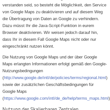
ver­standen seid, so beste­ht die Möglichkeit, den Ser­vice
von Google Maps zu deak­tivieren und auf diesem Weg
die Über­tra­gung von Dat­en an Google zu ver­hin­dern.
Dazu müsst Ihr die Java-Script-Funk­tion in eurem
Brows­er deak­tivieren. Wir weisen jedoch darauf hin,
dass Ihr in diesem Fall Google Maps nicht oder nur
eingeschränkt nutzen könnt.
Die Nutzung von Google Maps und der über Google
Maps erlangten Infor­ma­tio­nen erfol­gt gemäß den Google-
Nutzungs­be­din­gun­gen
(
http://www.google.de/intl/de/policies/terms/regional.html
)
sowie der zusät­zlichen Geschäfts­be­din­gun­gen für
Google Maps
(
https://www.google.com/intl/de_de/help/terms_maps.html
)
Nutzung des Skalierbaren Zentralen