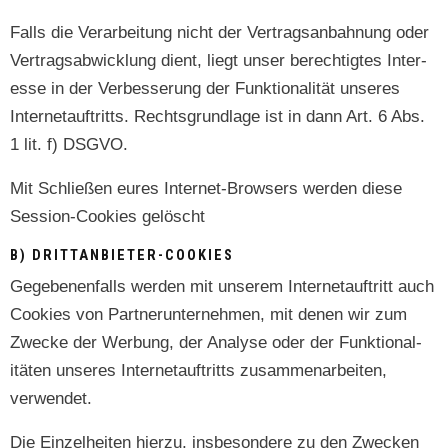
Falls die Ver­ar­beitung nicht der Ver­tragsan­bah­nung oder
Ver­tragsab­wick­lung dient, liegt unser berechtigtes Inter­
esse in der Verbesserung der Funk­tion­al­ität unseres
Inter­ne­tauftritts. Rechts­grund­lage ist in dann Art. 6 Abs.
1 lit. f) DSGVO.
Mit Schließen eures Inter­net-Browsers wer­den diese
Ses­sion-Cook­ies gelöscht
B) DRITTANBIETER-COOKIES
Gegebe­nen­falls wer­den mit unserem Inter­ne­tauftritt auch
Cook­ies von Part­nerun­ternehmen, mit denen wir zum
Zwecke der Wer­bung, der Analyse oder der Funk­tion­al­
itäten unseres Inter­ne­tauftritts zusam­me­nar­beit­en,
verwendet.
Die Einzel­heit­en hierzu, ins­beson­dere zu den Zweck­en