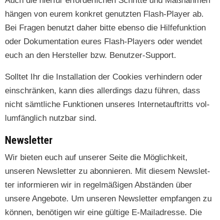
Auch die hier­für erforder­lichen Schritte und Maß­nah­men
hän­gen von eurem konkret genutzten Flash-Play­er ab.
Bei Fra­gen benutzt daher bitte eben­so die Hil­fe­funk­tion
oder Doku­men­ta­tion eures Flash-Play­ers oder wen­det
euch an den Her­steller bzw. Benutzer-Support.
Soll­tet Ihr die Instal­la­tion der Cook­ies ver­hin­dern oder
ein­schränken, kann dies allerd­ings dazu führen, dass
nicht sämtliche Funk­tio­nen unseres Inter­ne­tauftritts vol­
lum­fänglich nutzbar sind.
Newsletter
Wir bieten euch auf unser­er Seite die Möglichkeit,
unseren Newslet­ter zu abon­nieren. Mit diesem Newslet­
ter informieren wir in regelmäßi­gen Abstän­den über
unsere Ange­bote. Um unseren Newslet­ter emp­fan­gen zu
kön­nen, benöti­gen wir eine gültige E‑Mailadresse. Die