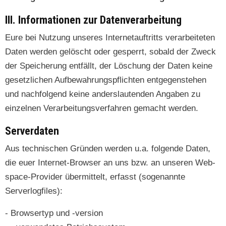
III. Informationen zur Datenverarbeitung
Eure bei Nutzung unseres Inter­ne­tauftritts ver­ar­beit­eten
Dat­en wer­den gelöscht oder ges­per­rt, sobald der Zweck
der Spe­icherung ent­fällt, der Löschung der Dat­en keine
geset­zlichen Auf­be­wahrungspflicht­en ent­ge­gen­ste­hen
und nach­fol­gend keine ander­slau­t­en­den Angaben zu
einzel­nen Ver­ar­beitungsver­fahren gemacht werden.
Serverdaten
Aus tech­nis­chen Grün­den wer­den u.a. fol­gende Dat­en,
die euer Inter­net-Brows­er an uns bzw. an unseren Web­
space-Provider über­mit­telt, erfasst (soge­nan­nte
Serverlogfiles):
- Browser­typ und ‑ver­sion