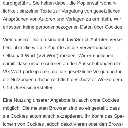
durchge­führt. Sie helfen dabei, die Kopier­wahrschein­
lichkeit einzel­ner Texte zur Vergü­tung von geset­zlichen
Ansprüchen von Autoren und Ver­la­gen zu ermit­teln. Wir
erfassen keine per­so­n­en­be­zo­ge­nen Dat­en über Cookies.
Viele unser­er Seit­en sind mit JavaScript-Aufrufen verse­
hen, über die wir die Zugriffe an die Ver­w­er­tungs­ge­
sellschaft Wort (VG Wort) melden. Wir ermöglichen
damit, dass unsere Autoren an den Auss­chüt­tun­gen der
VG Wort par­tizip­ieren, die die geset­zliche Vergü­tung für
die Nutzun­gen urhe­ber­rechtlich geschützter Werke gem.
§ 53 UrhG sicherstellen.
Eine Nutzung unser­er Ange­bote ist auch ohne Cook­ies
möglich. Die meis­ten Brows­er sind so eingestellt, dass
sie Cook­ies automa­tisch akzep­tieren. Ihr kön­nt das Spe­
ich­ern von Cook­ies jedoch deak­tivieren oder den Brows­