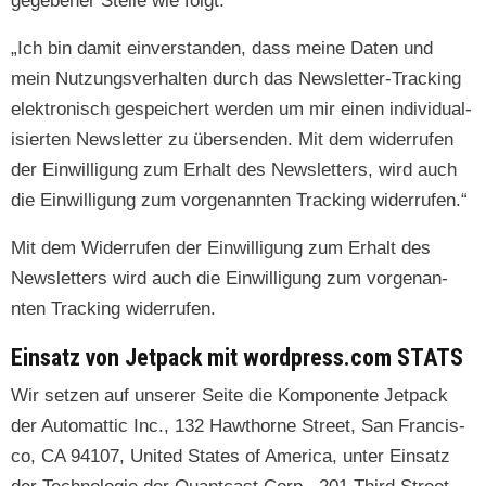
gegeben­er Stelle wie folgt:
„Ich bin damit ein­ver­standen, dass meine Dat­en und
mein Nutzungsver­hal­ten durch das Newslet­ter-Track­ing
elek­tro­n­isch gespe­ichert wer­den um mir einen indi­vid­u­al­
isierten Newslet­ter zu übersenden. Mit dem wider­rufen
der Ein­willi­gung zum Erhalt des Newslet­ters, wird auch
die Ein­willi­gung zum vor­ge­nan­nten Track­ing widerrufen.“
Mit dem Wider­rufen der Ein­willi­gung zum Erhalt des
Newslet­ters wird auch die Ein­willi­gung zum vor­ge­nan­
nten Track­ing widerrufen.
Einsatz von Jetpack mit wordpress.com STATS
Wir set­zen auf unser­er Seite die Kom­po­nente Jet­pack
der Automat­tic Inc., 132 Hawthorne Street, San Fran­cis­
co, CA 94107, Unit­ed States of Amer­i­ca, unter Ein­satz