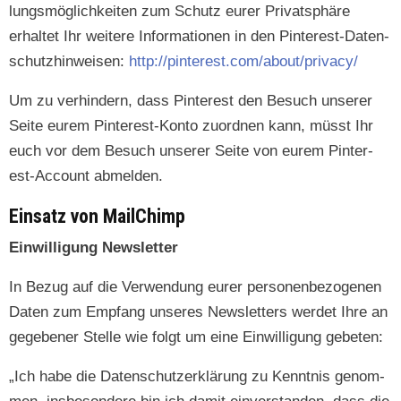
lungsmöglichkeit­en zum Schutz eur­er Pri­vat­sphäre
erhal­tet Ihr weit­ere Infor­ma­tio­nen in den Pin­ter­est-Daten­
schutzhin­weisen:
http://pinterest.com/about/privacy/
Um zu ver­hin­dern, dass Pin­ter­est den Besuch unser­er
Seite eurem Pin­ter­est-Kon­to zuord­nen kann, müsst Ihr
euch vor dem Besuch unser­er Seite von eurem Pin­ter­
est-Account abmelden.
Einsatz von MailChimp
Ein­willi­gung Newsletter
In Bezug auf die Ver­wen­dung eur­er per­so­n­en­be­zo­ge­nen
Dat­en zum Emp­fang unseres Newslet­ters werdet Ihre an
gegeben­er Stelle wie fol­gt um eine Ein­willi­gung gebeten:
„Ich habe die Daten­schutzerk­lärung zu Ken­nt­nis genom­