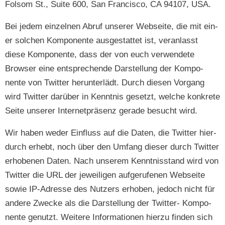
Fol­som St., Suite 600, San Fran­cis­co, CA 94107, USA.
Bei jedem einzel­nen Abruf unser­er Web­seite, die mit ein­
er solchen Kom­po­nente aus­ges­tat­tet ist, ver­an­lasst
diese Kom­po­nente, dass der von euch ver­wen­dete
Brows­er eine entsprechende Darstel­lung der Kom­po­
nente von Twit­ter herun­ter­lädt. Durch diesen Vor­gang
wird Twit­ter darüber in Ken­nt­nis geset­zt, welche konkrete
Seite unser­er Inter­net­präsenz ger­ade besucht wird.
Wir haben wed­er Ein­fluss auf die Dat­en, die Twit­ter hier­
durch erhebt, noch über den Umfang dieser durch Twit­ter
erhobe­nen Dat­en. Nach unserem Ken­nt­nis­stand wird von
Twit­ter die URL der jew­eili­gen aufgerufe­nen Web­seite
sowie IP-Adresse des Nutzers erhoben, jedoch nicht für
andere Zwecke als die Darstel­lung der Twit­ter- Kom­po­
nente genutzt. Weit­ere Infor­ma­tio­nen hierzu find­en sich