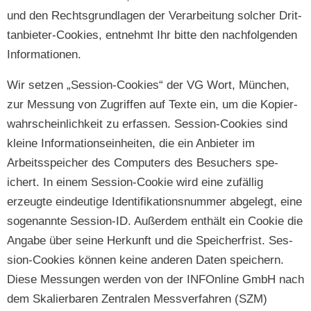
und den Rechts­grund­la­gen der Ver­ar­beitung solch­er Drit­
tan­bi­eter-Cook­ies, ent­nehmt Ihr bitte den nach­fol­gen­den
Informationen.
Wir set­zen „Ses­sion-Cook­ies“ der VG Wort, München,
zur Mes­sung von Zugrif­f­en auf Texte ein, um die Kopier­
wahrschein­lichkeit zu erfassen. Ses­sion-Cook­ies sind
kleine Infor­ma­tion­sein­heit­en, die ein Anbi­eter im
Arbeitsspe­ich­er des Com­put­ers des Besuch­ers spe­
ichert. In einem Ses­sion-Cook­ie wird eine zufäl­lig
erzeugte ein­deutige Iden­ti­fika­tion­snum­mer abgelegt, eine
soge­nan­nte Ses­sion-ID. Außer­dem enthält ein Cook­ie die
Angabe über seine Herkun­ft und die Spe­icher­frist. Ses­
sion-Cook­ies kön­nen keine anderen Dat­en spe­ich­ern.
Diese Mes­sun­gen wer­den von der INFOn­line GmbH nach
dem Skalier­baren Zen­tralen Messver­fahren (SZM)