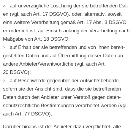
auf unverzügliche Löschung der sie betr­e­f­fend­en Dat­
en (vgl. auch Art. 17 DSGVO), oder, alter­na­tiv, soweit
eine weit­ere Ver­ar­beitung gemäß Art. 17 Abs. 3 DSGVO
erforder­lich ist, auf Ein­schränkung der Ver­ar­beitung nach
Maß­gabe von Art. 18 DSGVO;
auf Erhalt der sie betr­e­f­fend­en und von ihnen bere­it­
gestell­ten Dat­en und auf Über­mit­tlung dieser Dat­en an
andere Anbieter/Verantwortliche (vgl. auch Art.
20 DSGVO);
auf Beschw­erde gegenüber der Auf­sichts­be­hörde,
sofern sie der Ansicht sind, dass die sie betr­e­f­fend­en
Dat­en durch den Anbi­eter unter Ver­stoß gegen daten­
schutzrechtliche Bes­tim­mungen ver­ar­beit­et wer­den (vgl.
auch Art. 77 DSGVO).
Darüber hin­aus ist der Anbi­eter dazu verpflichtet, alle