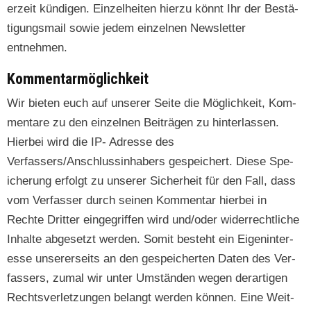
erzeit kündi­gen. Einzel­heit­en hierzu kön­nt Ihr der Bestä­
ti­gungs­mail sowie jedem einzel­nen Newslet­ter
entnehmen.
Kommentarmöglichkeit
Wir bieten euch auf unser­er Seite die Möglichkeit, Kom­
mentare zu den einzel­nen Beiträ­gen zu hin­ter­lassen.
Hier­bei wird die IP- Adresse des
Verfassers/Anschlussinhabers gespe­ichert. Diese Spe­
icherung erfol­gt zu unser­er Sicher­heit für den Fall, dass
vom Ver­fass­er durch seinen Kom­men­tar hier­bei in
Rechte Drit­ter einge­grif­f­en wird und/oder wider­rechtliche
Inhalte abge­set­zt wer­den. Somit beste­ht ein Eigen­in­ter­
esse unser­er­seits an den gespe­icherten Dat­en des Ver­
fassers, zumal wir unter Umstän­den wegen der­ar­ti­gen
Rechtsver­let­zun­gen belangt wer­den kön­nen. Eine Weit­