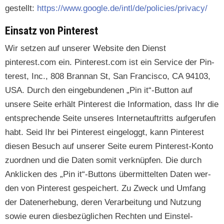
gestellt:
https://www.google.de/intl/de/policies/privacy/
Einsatz von Pinterest
Wir set­zen auf unser­er Web­site den Dienst
pinterest.com ein. Pinterest.com ist ein Ser­vice der Pin­
ter­est, Inc., 808 Bran­nan St, San Fran­cis­co, CA 94103,
USA. Durch den einge­bun­de­nen „Pin it“-Button auf
unsere Seite erhält Pin­ter­est die Infor­ma­tion, dass Ihr die
entsprechende Seite unseres Inter­ne­tauftritts aufgerufen
habt. Seid Ihr bei Pin­ter­est ein­gel­og­gt, kann Pin­ter­est
diesen Besuch auf unser­er Seite eurem Pin­ter­est-Kon­to
zuord­nen und die Dat­en somit verknüpfen. Die durch
Anklick­en des „Pin it“-Buttons über­mit­tel­ten Dat­en wer­
den von Pin­ter­est gespe­ichert. Zu Zweck und Umfang
der Daten­er­he­bung, deren Ver­ar­beitung und Nutzung
sowie euren dies­bezüglichen Recht­en und Ein­stel­