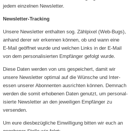
jedem einzel­nen Newsletter.
Newslet­ter-Track­ing
Unsere Newslet­ter enthal­ten sog. Zählpix­el (Web-Bugs),
anhand der­er wir erken­nen kön­nen, ob und wann eine
E‑Mail geöffnet wurde und welchen Links in der E‑Mail
von dem per­son­al­isierten Empfänger gefol­gt wurde.
Diese Dat­en wer­den von uns gespe­ichert, damit wir
unsere Newslet­ter opti­mal auf die Wün­sche und Inter­
essen unser­er Abon­nen­ten aus­richt­en kön­nen. Dem­nach
wer­den die somit erhobe­nen Dat­en genutzt, um per­son­al­
isierte Newslet­ter an den jew­eili­gen Empfänger zu
versenden.
Um eure dies­bezügliche Ein­willi­gung bit­ten wir euch an