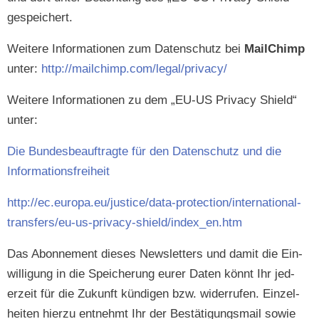
gespeichert.
Weit­ere Infor­ma­tio­nen zum Daten­schutz bei
MailChimp
unter:
http://mailchimp.com/legal/privacy/
Weit­ere Infor­ma­tio­nen zu dem „EU-US Pri­va­cy Shield“
unter:
Die Bun­des­beauf­tragte für den Daten­schutz und die
Informationsfreiheit
http://ec.europa.eu/justice/data-protection/international-
transfers/eu-us-privacy-shield/index_en.htm
Das Abon­nement dieses Newslet­ters und damit die Ein­
willi­gung in die Spe­icherung eur­er Dat­en kön­nt Ihr jed­
erzeit für die Zukun­ft kündi­gen bzw. wider­rufen. Einzel­
heit­en hierzu ent­nehmt Ihr der Bestä­ti­gungs­mail sowie