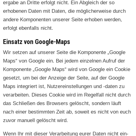
er­gabe an Dritte erfol­gt nicht. Ein Abgle­ich der so
erhobe­nen Dat­en mit Dat­en, die möglicher­weise durch
andere Kom­po­nen­ten unser­er Seite erhoben wer­den,
erfol­gt eben­falls nicht.
Einsatz von Google-Maps
Wir set­zen auf unser­er Seite die Kom­po­nente „Google
Maps“ von Google ein. Bei jedem einzel­nen Aufruf der
Kom­po­nente „Google Maps“ wird von Google ein Cook­ie
geset­zt, um bei der Anzeige der Seite, auf der Google
Maps inte­gri­ert ist, Nutzere­in­stel­lun­gen und ‑dat­en zu
ver­ar­beit­en. Dieses Cook­ie wird im Regelfall nicht durch
das Schließen des Browsers gelöscht, son­dern läuft
nach ein­er bes­timmten Zeit ab, soweit es nicht von euch
zuvor manuell gelöscht wird.
Wenn Ihr mit dieser Ver­ar­beitung eur­er Dat­en nicht ein­