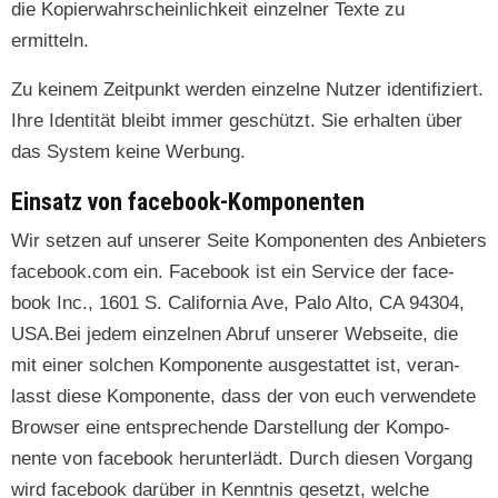
die Kopier­wahrschein­lichkeit einzel­ner Texte zu
ermitteln.
Zu keinem Zeit­punkt wer­den einzelne Nutzer iden­ti­fiziert.
Ihre Iden­tität bleibt immer geschützt. Sie erhal­ten über
das Sys­tem keine Werbung.
Einsatz von facebook-Komponenten
Wir set­zen auf unser­er Seite Kom­po­nen­ten des Anbi­eters
facebook.com ein. Face­book ist ein Ser­vice der face­
book Inc., 1601 S. Cal­i­for­nia Ave, Palo Alto, CA 94304,
USA.Bei jedem einzel­nen Abruf unser­er Web­seite, die
mit ein­er solchen Kom­po­nente aus­ges­tat­tet ist, ver­an­
lasst diese Kom­po­nente, dass der von euch ver­wen­dete
Brows­er eine entsprechende Darstel­lung der Kom­po­
nente von face­book herun­ter­lädt. Durch diesen Vor­gang
wird face­book darüber in Ken­nt­nis geset­zt, welche