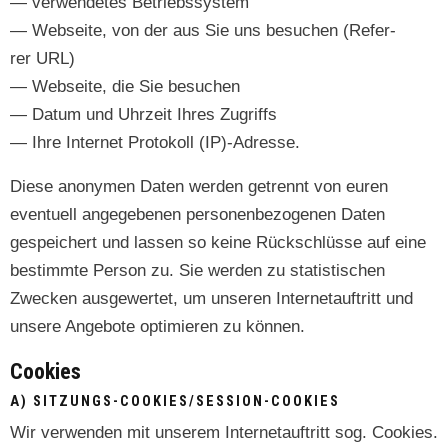
— ver­wen­detes Betriebssystem
— Web­seite, von der aus Sie uns besuchen (Refer­
rer URL)
— Web­seite, die Sie besuchen
— Datum und Uhrzeit Ihres Zugriffs
— Ihre Inter­net Pro­tokoll (IP)-Adresse.
Diese anony­men Dat­en wer­den getren­nt von euren
eventuell angegebe­nen per­so­n­en­be­zo­ge­nen Dat­en
gespe­ichert und lassen so keine Rückschlüsse auf eine
bes­timmte Per­son zu. Sie wer­den zu sta­tis­tis­chen
Zweck­en aus­gew­ertet, um unseren Inter­ne­tauftritt und
unsere Ange­bote opti­mieren zu können.
Cookies
A) SITZUNGS-COOKIES/SESSION-COOKIES
Wir ver­wen­den mit unserem Inter­ne­tauftritt sog. Cook­ies.