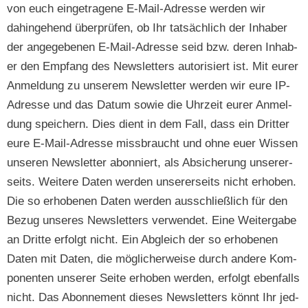
von euch einge­tra­gene E‑Mail-Adresse wer­den wir
dahinge­hend über­prüfen, ob Ihr tat­säch­lich der Inhab­er
der angegebe­nen E‑Mail-Adresse seid bzw. deren Inhab­
er den Emp­fang des Newslet­ters autorisiert ist. Mit eur­er
Anmel­dung zu unserem Newslet­ter wer­den wir eure IP-
Adresse und das Datum sowie die Uhrzeit eur­er Anmel­
dung spe­ich­ern. Dies dient in dem Fall, dass ein Drit­ter
eure E‑Mail-Adresse miss­braucht und ohne euer Wis­sen
unseren Newslet­ter abon­niert, als Absicherung unser­er­
seits. Weit­ere Dat­en wer­den unser­er­seits nicht erhoben.
Die so erhobe­nen Dat­en wer­den auss­chließlich für den
Bezug unseres Newslet­ters ver­wen­det. Eine Weit­er­gabe
an Dritte erfol­gt nicht. Ein Abgle­ich der so erhobe­nen
Dat­en mit Dat­en, die möglicher­weise durch andere Kom­
po­nen­ten unser­er Seite erhoben wer­den, erfol­gt eben­falls
nicht. Das Abon­nement dieses Newslet­ters kön­nt Ihr jed­