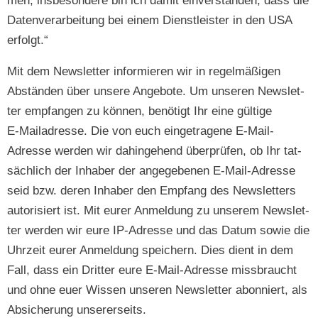
men, ins­beson­dere bin ich damit ein­ver­standen, dass die
Daten­ver­ar­beitung bei einem Dien­stleis­ter in den USA
erfolgt.“
Mit dem Newslet­ter informieren wir in regelmäßi­gen
Abstän­den über unsere Ange­bote. Um unseren Newslet­
ter emp­fan­gen zu kön­nen, benötigt Ihr eine gültige
E‑Mailadresse. Die von euch einge­tra­gene E‑Mail-
Adresse wer­den wir dahinge­hend über­prüfen, ob Ihr tat­
säch­lich der Inhab­er der angegebe­nen E‑Mail-Adresse
seid bzw. deren Inhab­er den Emp­fang des Newslet­ters
autorisiert ist. Mit eur­er Anmel­dung zu unserem Newslet­
ter wer­den wir eure IP-Adresse und das Datum sowie die
Uhrzeit eur­er Anmel­dung spe­ich­ern. Dies dient in dem
Fall, dass ein Drit­ter eure E‑Mail-Adresse miss­braucht
und ohne euer Wis­sen unseren Newslet­ter abon­niert, als
Absicherung unsererseits.