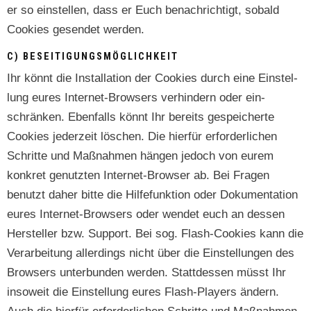
er so ein­stellen, dass er Euch benachrichtigt, sobald
Cook­ies gesendet werden.
C) BESEITIGUNGSMÖGLICHKEIT
Ihr kön­nt die Instal­la­tion der Cook­ies durch eine Ein­stel­
lung eures Inter­net-Browsers ver­hin­dern oder ein­
schränken. Eben­falls kön­nt Ihr bere­its gespe­icherte
Cook­ies jed­erzeit löschen. Die hier­für erforder­lichen
Schritte und Maß­nah­men hän­gen jedoch von eurem
konkret genutzten Inter­net-Brows­er ab. Bei Fra­gen
benutzt daher bitte die Hil­fe­funk­tion oder Doku­men­ta­tion
eures Inter­net-Browsers oder wen­det euch an dessen
Her­steller bzw. Sup­port. Bei sog. Flash-Cook­ies kann die
Ver­ar­beitung allerd­ings nicht über die Ein­stel­lun­gen des
Browsers unter­bun­den wer­den. Stattdessen müsst Ihr
insoweit die Ein­stel­lung eures Flash-Play­ers ändern.