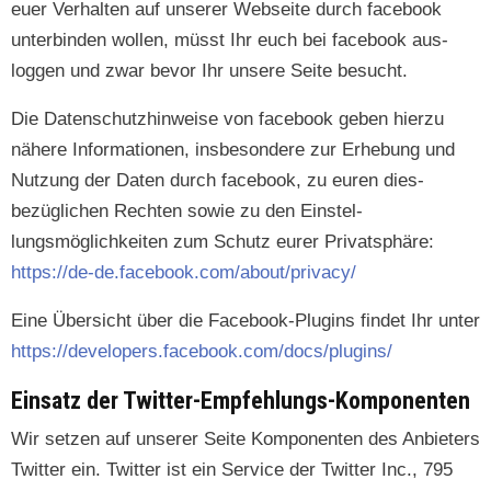
euer Ver­hal­ten auf unser­er Web­seite durch face­book
unterbinden wollen, müsst Ihr euch bei face­book aus­
loggen und zwar bevor Ihr unsere Seite besucht.
Die Daten­schutzhin­weise von face­book geben hierzu
nähere Infor­ma­tio­nen, ins­beson­dere zur Erhe­bung und
Nutzung der Dat­en durch face­book, zu euren dies­
bezüglichen Recht­en sowie zu den Ein­stel­
lungsmöglichkeit­en zum Schutz eur­er Pri­vat­sphäre:
https://de-de.facebook.com/about/privacy/
Eine Über­sicht über die Face­book-Plu­g­ins find­et Ihr unter
https://developers.facebook.com/docs/plugins/
Einsatz der Twitter-Empfehlungs-Komponenten
Wir set­zen auf unser­er Seite Kom­po­nen­ten des Anbi­eters
Twit­ter ein. Twit­ter ist ein Ser­vice der Twit­ter Inc., 795