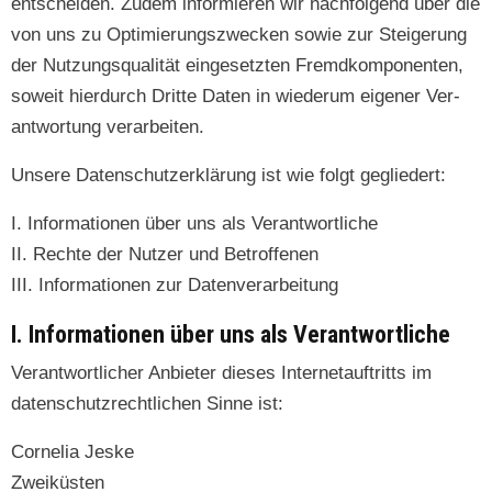
entschei­den. Zudem informieren wir nach­fol­gend über die
von uns zu Opti­mierungszweck­en sowie zur Steigerung
der Nutzungsqual­ität einge­set­zten Fremd­kom­po­nen­ten,
soweit hier­durch Dritte Dat­en in wiederum eigen­er Ver­
ant­wor­tung verarbeiten.
Unsere Daten­schutzerk­lärung ist wie fol­gt gegliedert:
I. Infor­ma­tio­nen über uns als Verantwortliche
II. Rechte der Nutzer und Betroffenen
III. Infor­ma­tio­nen zur Datenverarbeitung
I. Informationen über uns als Verantwortliche
Ver­ant­wortlich­er Anbi­eter dieses Inter­ne­tauftritts im
daten­schutzrechtlichen Sinne ist:
Cor­nelia Jeske
Zweiküsten