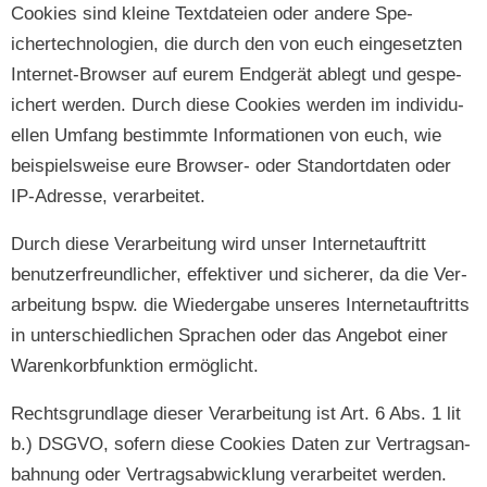
Cook­ies sind kleine Text­dateien oder andere Spe­
ichertech­nolo­gien, die durch den von euch einge­set­zten
Inter­net-Brows­er auf eurem Endgerät ablegt und gespe­
ichert wer­den. Durch diese Cook­ies wer­den im indi­vidu­
ellen Umfang bes­timmte Infor­ma­tio­nen von euch, wie
beispiel­sweise eure Brows­er- oder Stan­dort­dat­en oder
IP-Adresse, verarbeitet.
Durch diese Ver­ar­beitung wird unser Inter­ne­tauftritt
benutzer­fre­undlich­er, effek­tiv­er und sicher­er, da die Ver­
ar­beitung bspw. die Wieder­gabe unseres Inter­ne­tauftritts
in unter­schiedlichen Sprachen oder das Ange­bot ein­er
Warenko­rb­funk­tion ermöglicht.
Rechts­grund­lage dieser Ver­ar­beitung ist Art. 6 Abs. 1 lit
b.) DSGVO, sofern diese Cook­ies Dat­en zur Ver­tragsan­
bah­nung oder Ver­tragsab­wick­lung ver­ar­beit­et werden.