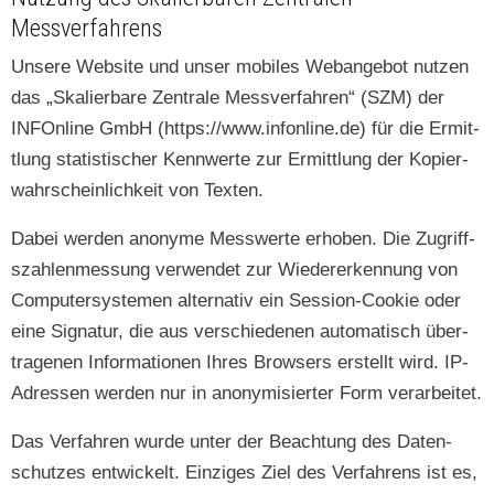
Messverfahrens
Unsere Web­site und unser mobiles Webange­bot nutzen
das „Skalier­bare Zen­trale Messver­fahren“ (SZM) der
INFOn­line GmbH (https://www.infonline.de) für die Ermit­
tlung sta­tis­tis­ch­er Ken­nwerte zur Ermit­tlung der Kopier­
wahrschein­lichkeit von Texten.
Dabei wer­den anonyme Mess­werte erhoben. Die Zugriff­
szahlen­mes­sung ver­wen­det zur Wieder­erken­nung von
Com­put­er­sys­te­men alter­na­tiv ein Ses­sion-Cook­ie oder
eine Sig­natur, die aus ver­schiede­nen automa­tisch über­
tra­ge­nen Infor­ma­tio­nen Ihres Browsers erstellt wird. IP-
Adressen wer­den nur in anonymisiert­er Form verarbeitet.
Das Ver­fahren wurde unter der Beach­tung des Daten­
schutzes entwick­elt. Einziges Ziel des Ver­fahrens ist es,