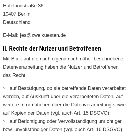
Hufe­land­straße 36
10407 Berlin
Deutschland
E‑Mail: jes@zweikuesten.de
II. Rechte der Nutzer und Betroffenen
Mit Blick auf die nach­fol­gend noch näher beschriebene
Daten­ver­ar­beitung haben die Nutzer und Betrof­fe­nen
das Recht
auf Bestä­ti­gung, ob sie betr­e­f­fende Dat­en ver­ar­beit­et
wer­den, auf Auskun­ft über die ver­ar­beit­eten Dat­en, auf
weit­ere Infor­ma­tio­nen über die Daten­ver­ar­beitung sowie
auf Kopi­en der Dat­en (vgl. auch Art. 15 DSGVO);
auf Berich­ti­gung oder Ver­voll­ständi­gung unrichtiger
bzw. unvoll­ständi­ger Dat­en (vgl. auch Art. 16 DSGVO);