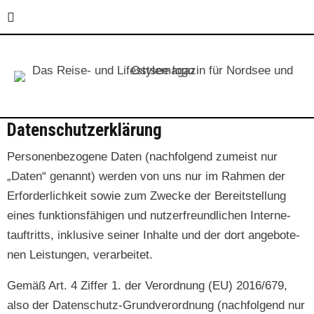
Datenschutzerklärung
Per­so­n­en­be­zo­gene Dat­en (nach­fol­gend zumeist nur
„Dat­en“ genan­nt) wer­den von uns nur im Rah­men der
Erforder­lichkeit sowie zum Zwecke der Bere­it­stel­lung
eines funk­tions­fähi­gen und nutzer­fre­undlichen Inter­ne­
tauftritts, inklu­sive sein­er Inhalte und der dort ange­bote­
nen Leis­tun­gen, verarbeitet.
Gemäß Art. 4 Zif­fer 1. der Verord­nung (EU) 2016/679,
also der Daten­schutz-Grund­verord­nung (nach­fol­gend nur