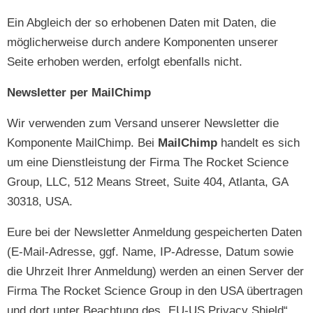
Ein Abgle­ich der so erhobe­nen Dat­en mit Dat­en, die
möglicher­weise durch andere Kom­po­nen­ten unser­er
Seite erhoben wer­den, erfol­gt eben­falls nicht.
Newslet­ter per MailChimp
Wir ver­wen­den zum Ver­sand unser­er Newslet­ter die
Kom­po­nente MailChimp. Bei
MailChimp
han­delt es sich
um eine Dien­stleis­tung der Fir­ma The Rock­et Sci­ence
Group, LLC, 512 Means Street, Suite 404, Atlanta, GA
30318, USA.
Eure bei der Newslet­ter Anmel­dung gespe­icherten Dat­en
(E‑Mail-Adresse, ggf. Name, IP-Adresse, Datum sowie
die Uhrzeit Ihrer Anmel­dung) wer­den an einen Serv­er der
Fir­ma The Rock­et Sci­ence Group in den USA über­tra­gen
und dort unter Beach­tung des „EU-US Pri­va­cy Shield“