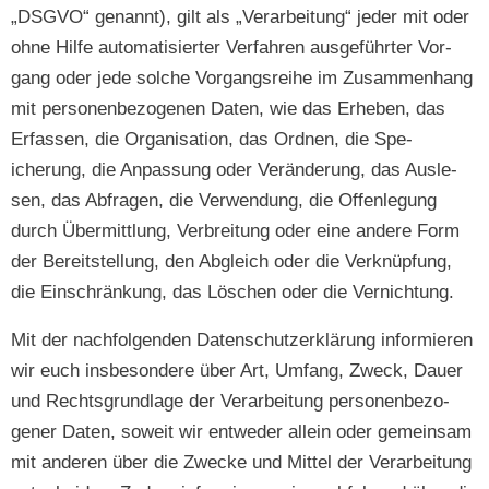
„DSGVO“ genan­nt), gilt als „Ver­ar­beitung“ jed­er mit oder
ohne Hil­fe automa­tisiert­er Ver­fahren aus­ge­führter Vor­
gang oder jede solche Vor­gangsrei­he im Zusam­men­hang
mit per­so­n­en­be­zo­ge­nen Dat­en, wie das Erheben, das
Erfassen, die Organ­i­sa­tion, das Ord­nen, die Spe­
icherung, die Anpas­sung oder Verän­derung, das Ausle­
sen, das Abfra­gen, die Ver­wen­dung, die Offen­le­gung
durch Über­mit­tlung, Ver­bre­itung oder eine andere Form
der Bere­it­stel­lung, den Abgle­ich oder die Verknüp­fung,
die Ein­schränkung, das Löschen oder die Vernichtung.
Mit der nach­fol­gen­den Daten­schutzerk­lärung informieren
wir euch ins­beson­dere über Art, Umfang, Zweck, Dauer
und Rechts­grund­lage der Ver­ar­beitung per­so­n­en­be­zo­
gen­er Dat­en, soweit wir entwed­er allein oder gemein­sam
mit anderen über die Zwecke und Mit­tel der Ver­ar­beitung