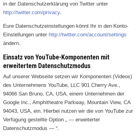
in der Daten­schutzerk­lärung von Twit­ter unter
http://twitter.com/privacy
.
Eure Daten­schutze­in­stel­lun­gen kön­nt Ihr in den Kon­to-
Ein­stel­lun­gen unter
http://twitter.com/account/settings
ändern.
Einsatz von YouTube-Komponenten mit
erweitertem Datenschutzmodus
Auf unser­er Web­seite set­zen wir Kom­po­nen­ten (Videos)
des Unternehmens YouTube, LLC 901 Cher­ry Ave.,
94066 San Bruno, CA, USA, einem Unternehmen der
Google Inc., Amphithe­atre Park­way, Moun­tain View, CA
94043, USA, ein. Hier­bei nutzen wir die von YouTube zur
Ver­fü­gung gestellte Option „ — erweit­ert­er
Datenschutzmodus — “.