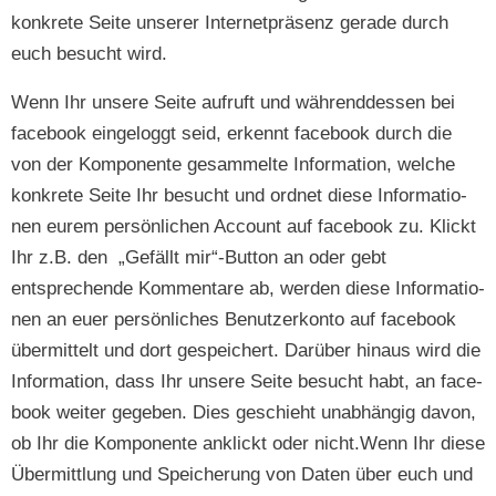
konkrete Seite unser­er Inter­net­präsenz ger­ade durch
euch besucht wird.
Wenn Ihr unsere Seite aufruft und während­dessen bei
face­book ein­gel­og­gt seid, erken­nt face­book durch die
von der Kom­po­nente gesam­melte Infor­ma­tion, welche
konkrete Seite Ihr besucht und ord­net diese Infor­ma­tio­
nen eurem per­sön­lichen Account auf face­book zu. Klickt
Ihr z.B. den „Gefällt mir“-Button an oder gebt
entsprechende Kom­mentare ab, wer­den diese Infor­ma­tio­
nen an euer per­sön­lich­es Benutzerkon­to auf face­book
über­mit­telt und dort gespe­ichert. Darüber hin­aus wird die
Infor­ma­tion, dass Ihr unsere Seite besucht habt, an face­
book weit­er gegeben. Dies geschieht unab­hängig davon,
ob Ihr die Kom­po­nente anklickt oder nicht.Wenn Ihr diese
Über­mit­tlung und Spe­icherung von Dat­en über euch und