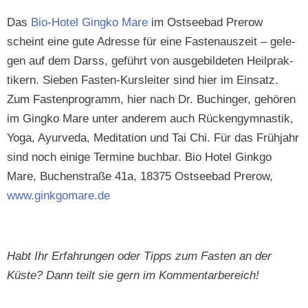
Das
Bio-Hotel Gingko Mare
im Ost­see­bad Pre­row
scheint eine gute Adresse für eine Fas­te­nauszeit – gele­
gen auf dem Darss, geführt von aus­ge­bilde­ten Heil­prak­
tik­ern. Sieben Fas­ten-Kursleit­er sind hier im Ein­satz.
Zum Fas­ten­pro­gramm, hier nach Dr. Buchinger, gehören
im Gingko Mare unter anderem auch Rück­engym­nas­tik,
Yoga, Ayurve­da, Med­i­ta­tion und Tai Chi. Für das Früh­jahr
sind noch einige Ter­mine buch­bar. Bio Hotel Gink­go
Mare, Buchen­straße 41a, 18375 Ost­see­bad Pre­row,
www.ginkgomare.de
Habt Ihr Erfahrun­gen oder Tipps zum Fas­ten an der
Küste? Dann teilt sie gern im Kommentarbereich!