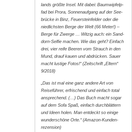
lands größte Insel. Mit dabei: Baumwipfelp­
fad bei Pro­ra, Son­nenauf­gang auf der See­
brücke in Binz, Feuer­ste­in­felder oder die
niedlich­sten Berge der Welt (66 Meter!) –
Berge für Zwerge … Witzig auch: ein Sand­
dorn-Self­ie machen. Wie das geht? Ein­fach
drei, vier reife Beeren vom Strauch in den
Mund, drauf kauen und abdrück­en. Sauer
macht lustige Fotos!“ (Zeitschrift „Eltern“
9/2018)
„Das ist mal eine ganz andere Art von
Reise­führer, erfrischend und ein­fach total
ansprechend. (…) Das Buch macht sog­ar
auf dem Sofa Spaß, ein­fach durch­blät­tern
und Ideen holen. Man ent­deckt so einige
wun­der­schöne Orte.“ (Ama­zon-Kun­den­
rezen­sion)