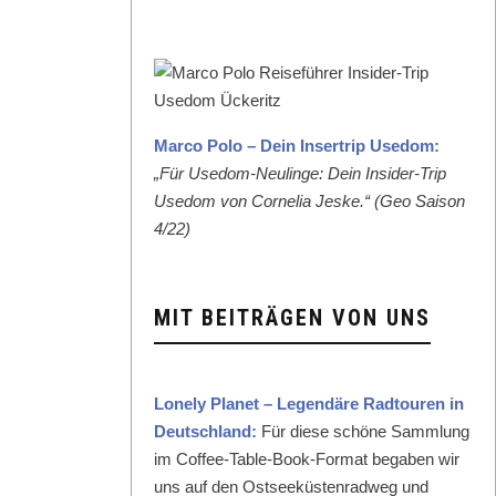
Mar­co Polo – Dein Inser­trip Use­dom:
„Für Use­dom-Neulinge: Dein Insid­er-Trip
Use­dom von Cor­nelia Jeske.“ (Geo Sai­son
4/22)
MIT BEITRÄGEN VON UNS
Lone­ly Plan­et – Leg­endäre Rad­touren in
Deutsch­land:
Für diese schöne Samm­lung
im Cof­fee-Table-Book-For­mat begaben wir
uns auf den Ost­seeküsten­rad­weg und