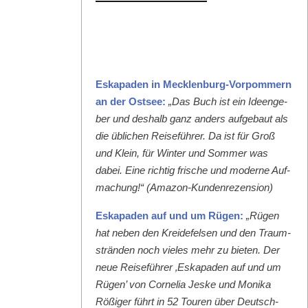
Eska­paden in Meck­len­burg-Vor­pom­mern
an der Ost­see:
„Das Buch ist ein Ideenge­
ber und deshalb ganz anders aufge­baut als
die üblichen Reise­führer. Da ist für Groß
und Klein, für Win­ter und Som­mer was
dabei. Eine richtig frische und mod­erne Auf­
machung!“ (Ama­zon-Kun­den­rezen­sion)
Eska­paden auf und um Rügen:
„Rügen
hat neben den Krei­de­felsen und den Traum­
strän­den noch vieles mehr zu bieten. Der
neue Reise­führer ‚Eska­paden auf und um
Rügen’ von Cor­nelia Jeske und Moni­ka
Rößiger führt in 52 Touren über Deutsch­