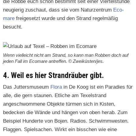
die Robbe euch schon bes­timmt seit ein­er Vier­tel­stunde
neugierig zuschaut, dass sie vom Naturzen­trum
Eco­
mare
freige­set­zt wurde und den Strand regelmäßig
besucht.
Wenn vielle­icht nicht am Strand, so kann man Robben doch auf
jeden Fall im Eco­mare antr­e­f­fen. © Zweiküsten/jes.
4. Weil es hier Strandräuber gibt.
Das Jut­tersmu­se­um
Flo­ra
in De Koog ist ein Paradies für
alle, die gern staunen. Etliche am Tex­el­strand
angeschwommene Objek­te tür­men sich in Kisten,
bedeck­en die Wände und hän­gen von oben herab. Zum
Beispiel Hun­derte von Bojen. Radios. Schwimmwest­en.
Flaggen. Spiel­sachen. Wirkt ein biss­chen wie eine