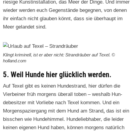
riesige Kun­stin­stal­la­tion, das Meer der Dinge. Und immer
wieder wer­den euch Gegen­stände begeg­nen, von denen
ihr ein­fach nicht glauben kön­nt, dass sie über­haupt im
Meer gelandet sind.
Klingt krim­inell, ist er aber nicht: Stran­dräu­ber auf Tex­el. ©
holland.com
5. Weil Hunde hier glücklich werden.
Auf Tex­el gibt es keinen Hun­de­strand, hier dür­fen die
Vier­bein­er früh mor­gens über­all toben – weshalb Hun­
debe­sitzer mit Vor­liebe nach Tex­el kom­men. Und ein
Mor­genspazier­gang mit dem Hund am Strand
,
das ist ein
biss­chen wie Hun­de­him­mel. Hun­delieb­haber, die lei­der
keinen eige­nen Hund haben, kön­nen mor­gens natür­lich