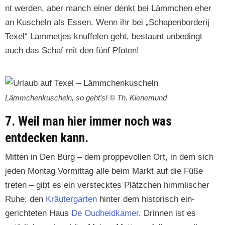
nt wer­den, aber manch ein­er denkt bei Lämm­chen eher
an Kuscheln als Essen. Wenn ihr bei „Schapen­bor­der­ij
Tex­el“ Lam­met­jes knuffe­len geht, bestaunt unbe­d­ingt
auch das Schaf mit den fünf Pfoten!
Lämm­chenkuscheln, so geht’s! © Th. Kienemund
7. Weil man hier immer noch was
entdecken kann.
Mit­ten in Den Burg – dem proppevollen Ort, in dem sich
jeden Mon­tag Vor­mit­tag alle beim Markt auf die Füße
treten – gibt es ein ver­steck­tes Plätzchen himm­lis­ch­er
Ruhe: den
Kräuter­garten
hin­ter dem his­torisch ein­
gerichteten Haus
De Oud­hei­d­kamer
. Drin­nen ist es