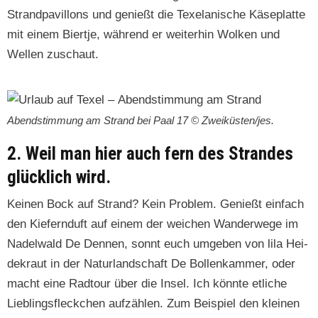
Strand­pavil­lons und genießt die Tex­e­lanis­che Käse­plat­te
mit einem Biert­je, während er weit­er­hin Wolken und
Wellen zuschaut.
Abend­stim­mung am Strand bei Paal 17 © Zweiküsten/jes.
2. Weil man hier auch fern des Strandes
glücklich wird.
Keinen Bock auf Strand? Kein Prob­lem. Genießt ein­fach
den Kiefer­n­duft auf einem der weichen Wan­der­wege im
Nadel­wald De Den­nen, son­nt euch umgeben von lila Hei­
dekraut in der Natur­land­schaft De Bol­lenkam­mer, oder
macht eine Rad­tour über die Insel. Ich kön­nte etliche
Lieblings­fleckchen aufzählen. Zum Beispiel den kleinen