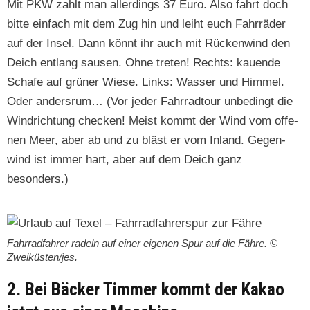
Mit PKW zahlt man allerd­ings 37 Euro. Also fahrt doch
bitte ein­fach mit dem Zug hin und lei­ht euch Fahrräder
auf der Insel. Dann kön­nt ihr auch mit Rück­en­wind den
Deich ent­lang sausen. Ohne treten! Rechts: kauende
Schafe auf grün­er Wiese. Links: Wass­er und Him­mel.
Oder ander­srum… (Vor jed­er Fahrrad­tour unbe­d­ingt die
Win­drich­tung check­en! Meist kommt der Wind vom offe­
nen Meer, aber ab und zu bläst er vom Inland. Gegen­
wind ist immer hart, aber auf dem Deich ganz
besonders.)
Fahrrad­fahrer radeln auf ein­er eige­nen Spur auf die Fähre. ©
Zweiküsten/jes.
2. Bei Bäcker Timmer kommt der Kakao