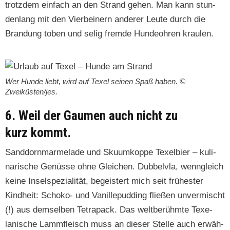
trotz­dem ein­fach an den Strand gehen. Man kann stun­
den­lang mit den Vier­bein­ern ander­er Leute durch die
Bran­dung toben und selig fremde Hun­deohren kraulen.
Wer Hunde liebt, wird auf Tex­el seinen Spaß haben. ©
Zweiküsten/jes.
6. Weil
der Gaumen auch nicht zu
kurz kommt.
Sand­dorn­marme­lade und Sku­umkoppe Tex­el­bier – kuli­
nar­ische Genüsse ohne Gle­ichen. Dubbelvla, wen­ngle­ich
keine Insel­spezial­ität, begeis­tert mich seit früh­ester
Kind­heit: Schoko- und Vanillepud­ding fließen unver­mis­cht
(!) aus dem­sel­ben Tetra­pack. Das welt­berühmte Tex­e­
lanis­che Lamm­fleisch muss an dieser Stelle auch erwäh­