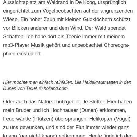
Aus­sicht­splatz am Wal­drand in De Koog, ursprünglich
ein­gerichtet zum Vögel­beobacht­en auf der angren­zen­den
Wiese. Ein hoher Zaun mit kleinen Guck­löch­ern schützt
vor Blick­en ander­er und dem Wind. Der Wald spendet
Schat­ten. Ich habe dort als Tee­nie immer mit meinem
mp3-Play­er Musik gehört und unbeobachtet Chore­o­gra­
phien einstudiert.
Hier möchte man ein­fach rein­fall­en: Lila Hei­dekraut­mat­ten in den
Dünen von Tex­el. © holland.com
Oder auch das Naturschutzge­bi­et De Slufter. Hier haben
mein Brud­er und ich Hochhäuser (Dünen) erk­lom­men,
Feuer­wände (Pfützen) über­sprun­gen, Helikopter (Vögel)
zu uns gewunken, und sind der Flut immer wieder ganz
knapp (gar nicht knapp) entkom­men. Heute finde ich den