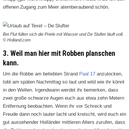
offe­nen Zugang zum Meer atem­ber­aubend schön.
Bei Flut füllen sich die Priele mit Wass­er und De Slufter läuft voll.
© Holland.com
3. Weil man hier mit Robben planschen
kann.
Um die Robbe am beliebten Strand
Paal 17
anzu­lock­en,
tobt am späten Nach­mit­tag so laut und wild wie ihr kön­nt
in den Wellen. Irgend­wann werdet ihr bemerken, dass
zwei große schwarze Augen euch aus etwa zehn Metern
Ent­fer­nung beobacht­en. Wenn ihr vor Schreck und
Freude dann noch lauter lacht und kreis­cht, wird euch ein
gut ausse­hen­der Hol­län­der mit­tleren Alters zurufen, dass