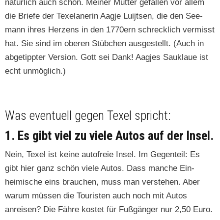
natür­lich auch schön. Mein­er Mut­ter gefall­en vor allem
die Briefe der Tex­e­laner­in Aag­je Lui­jt­sen, die den See­
mann ihres Herzens in den 1770ern schreck­lich ver­misst
hat. Sie sind im oberen Stübchen aus­gestellt. (Auch in
abgetippter Ver­sion. Gott sei Dank! Aag­jes Sauk­laue ist
echt unmöglich.)
Was eventuell gegen Texel spricht:
1. Es gibt viel zu viele Autos auf der Insel.
Nein, Tex­el ist keine aut­ofreie Insel. Im Gegen­teil: Es
gibt hier ganz schön viele Autos. Dass manche Ein­
heimis­che eins brauchen, muss man ver­ste­hen. Aber
warum müssen die Touris­ten auch noch mit Autos
anreisen? Die Fähre kostet für Fußgänger nur 2,50 Euro.