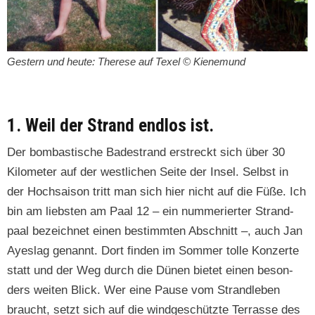
Gestern und heute: Therese auf Tex­el © Kienemund
1. Weil der Strand endlos ist.
Der bom­bastis­che Bade­strand erstreckt sich über 30
Kilo­me­ter auf der west­lichen Seite der Insel. Selb­st in
der Hoch­sai­son tritt man sich hier nicht auf die Füße. Ich
bin am lieb­sten am Paal 12 – ein num­meriert­er Strand­
paal beze­ich­net einen bes­timmten Abschnitt –, auch Jan
Ayeslag genan­nt. Dort find­en im Som­mer tolle Konz­erte
statt und der Weg durch die Dünen bietet einen beson­
ders weit­en Blick. Wer eine Pause vom Stran­dleben
braucht, set­zt sich auf die windgeschützte Ter­rasse des