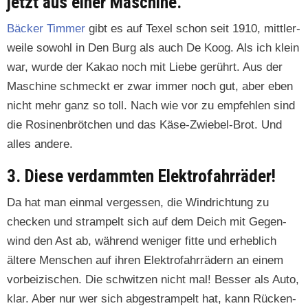
jetzt aus einer Maschine.
Bäck­er Tim­mer
gibt es auf Tex­el schon seit 1910, mit­tler­
weile sowohl in Den Burg als auch De Koog. Als ich klein
war, wurde der Kakao noch mit Liebe gerührt. Aus der
Mas­chine schmeckt er zwar immer noch gut, aber eben
nicht mehr ganz so toll. Nach wie vor zu empfehlen sind
die Rosi­nen­brötchen und das Käse-Zwiebel-Brot. Und
alles andere.
3. Diese verdammten Elektrofahrräder!
Da hat man ein­mal vergessen, die Win­drich­tung zu
check­en und stram­pelt sich auf dem Deich mit Gegen­
wind den Ast ab, während weniger fitte und erhe­blich
ältere Men­schen auf ihren Elek­tro­fahrrädern an einem
vor­beizis­chen. Die schwitzen nicht mal! Bess­er als Auto,
klar. Aber nur wer sich abges­tram­pelt hat, kann Rück­en­