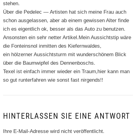
stehen.
Über die Ped­elec — Artis­ten hat sich meine Frau auch
schon aus­ge­lassen, aber ab einem gewis­sen Alter finde
ich es eigentlich ok, bess­er als das Auto zu benutzen.
Anson­sten ein sehr net­ter Artikel.Mein Aus­sicht­stip wäre
die Fontein­snol inmit­ten des Kiefernwaldes,
ein hölz­ern­er Aus­sicht­sturm mit wun­der­schönem Blick
über die Baumwipfel des Dennenboschs.
Tex­el ist ein­fach immer wieder ein Traum,hier kann man
so gut run­ter­fahren wie son­st fast nirgends!!
HINTERLASSEN SIE EINE ANTWORT
Ihre E-Mail-Adresse wird nicht veröffentlicht.