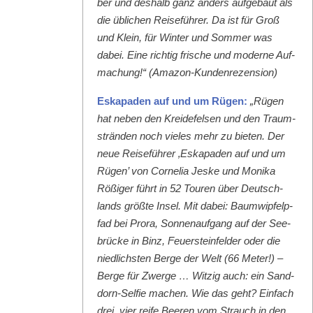
ber und deshalb ganz anders aufge­baut als
die üblichen Reise­führer. Da ist für Groß
und Klein, für Win­ter und Som­mer was
dabei. Eine richtig frische und mod­erne Auf­
machung!“ (Ama­zon-Kun­den­rezen­sion)
Eska­paden auf und um Rügen:
„Rügen
hat neben den Krei­de­felsen und den Traum­
strän­den noch vieles mehr zu bieten. Der
neue Reise­führer ‚Eska­paden auf und um
Rügen’ von Cor­nelia Jeske und Moni­ka
Rößiger führt in 52 Touren über Deutsch­
lands größte Insel. Mit dabei: Baumwipfelp­
fad bei Pro­ra, Son­nenauf­gang auf der See­
brücke in Binz, Feuer­ste­in­felder oder die
niedlich­sten Berge der Welt (66 Meter!) –
Berge für Zwerge … Witzig auch: ein Sand­
dorn-Self­ie machen. Wie das geht? Ein­fach
drei, vier reife Beeren vom Strauch in den