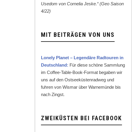
Use­dom von Cor­nelia Jeske.“ (Geo Sai­son
4/22)
MIT BEITRÄGEN VON UNS
Lone­ly Plan­et – Leg­endäre Rad­touren in
Deutsch­land:
Für diese schöne Samm­lung
im Cof­fee-Table-Book-For­mat begaben wir
uns auf den Ost­seeküsten­rad­weg und
fuhren von Wis­mar über Warnemünde bis
nach Zingst.
ZWEIKÜSTEN BEI FACEBOOK