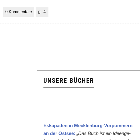
0 Kommentare
4
UNSERE BÜCHER
Eska­paden in Meck­len­burg-Vor­pom­mern
an der Ost­see:
„Das Buch ist ein Ideenge­