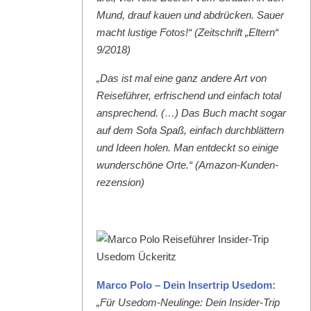
Mund, drauf kauen und abdrück­en. Sauer
macht lustige Fotos!“ (Zeitschrift „Eltern“
9/2018)
„Das ist mal eine ganz andere Art von
Reise­führer, erfrischend und ein­fach total
ansprechend. (…) Das Buch macht sog­ar
auf dem Sofa Spaß, ein­fach durch­blät­tern
und Ideen holen. Man ent­deckt so einige
wun­der­schöne Orte.“ (Ama­zon-Kun­den­
rezen­sion)
Mar­co Polo – Dein Inser­trip Use­dom:
„Für Use­dom-Neulinge: Dein Insid­er-Trip