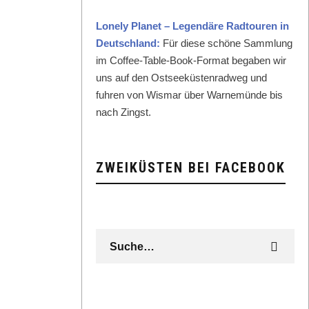
Lone­ly Plan­et – Leg­endäre Rad­touren in
Deutsch­land:
Für diese schöne Samm­lung
im Cof­fee-Table-Book-For­mat begaben wir
uns auf den Ost­seeküsten­rad­weg und
fuhren von Wis­mar über Warnemünde bis
nach Zingst.
ZWEIKÜSTEN BEI FACEBOOK