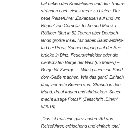
hat neben den Krei­de­felsen und den Traum­
strän­den noch vieles mehr zu bieten. Der
neue Reise­führer ‚Eska­paden auf und um
Rügen’ von Cor­nelia Jeske und Moni­ka
Rößiger führt in 52 Touren über Deutsch­
lands größte Insel. Mit dabei: Baumwipfelp­
fad bei Pro­ra, Son­nenauf­gang auf der See­
brücke in Binz, Feuer­ste­in­felder oder die
niedlich­sten Berge der Welt (66 Meter!) –
Berge für Zwerge … Witzig auch: ein Sand­
dorn-Self­ie machen. Wie das geht? Ein­fach
drei, vier reife Beeren vom Strauch in den
Mund, drauf kauen und abdrück­en. Sauer
macht lustige Fotos!“ (Zeitschrift „Eltern“
9/2018)
„Das ist mal eine ganz andere Art von
Reise­führer, erfrischend und ein­fach total