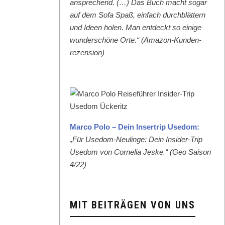
ansprechend. (…) Das Buch macht sog­ar
auf dem Sofa Spaß, ein­fach durch­blät­tern
und Ideen holen. Man ent­deckt so einige
wun­der­schöne Orte.“ (Ama­zon-Kun­den­
rezen­sion)
Mar­co Polo – Dein Inser­trip Use­dom:
„Für Use­dom-Neulinge: Dein Insid­er-Trip
Use­dom von Cor­nelia Jeske.“ (Geo Sai­son
4/22)
MIT BEITRÄGEN VON UNS