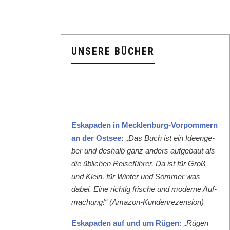
UNSERE BÜCHER
Eska­paden in Meck­len­burg-Vor­pom­mern
an der Ost­see:
„Das Buch ist ein Ideenge­
ber und deshalb ganz anders aufge­baut als
die üblichen Reise­führer. Da ist für Groß
und Klein, für Win­ter und Som­mer was
dabei. Eine richtig frische und mod­erne Auf­
machung!“ (Ama­zon-Kun­den­rezen­sion)
Eska­paden auf und um Rügen:
„Rügen