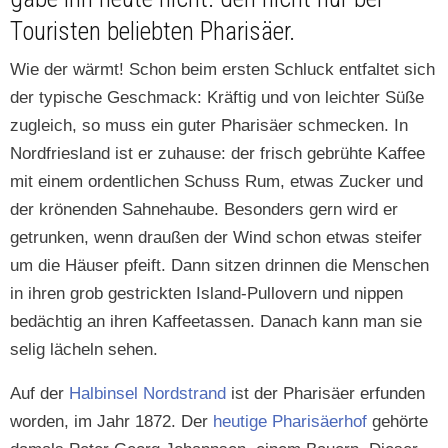
Touristen beliebten Pharisäer.
Wie der wärmt! Schon beim ersten Schluck ent­fal­tet sich
der typ­is­che Geschmack: Kräftig und von leichter Süße
zugle­ich, so muss ein guter Phar­isäer schmeck­en. In
Nord­fries­land ist er zuhause: der frisch gebrühte Kaf­fee
mit einem ordentlichen Schuss Rum, etwas Zuck­er und
der krö­nen­den Sah­ne­haube. Beson­ders gern wird er
getrunk­en, wenn draußen der Wind schon etwas steifer
um die Häuser pfeift. Dann sitzen drin­nen die Men­schen
in ihren grob gestrick­ten Island-Pullovern und nip­pen
bedächtig an ihren Kaf­fee­tassen. Danach kann man sie
selig lächeln sehen.
Auf der
Hal­binsel Nord­strand
ist der Phar­isäer erfun­den
wor­den, im Jahr 1872. Der
heutige Phar­isäer­hof
gehörte