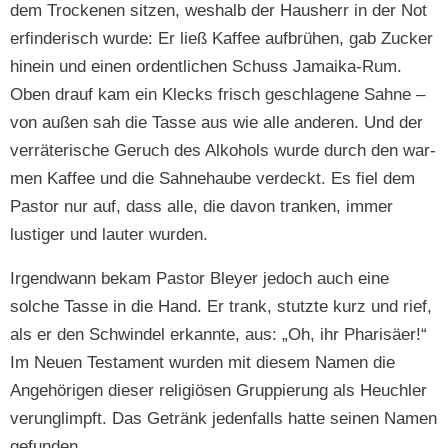
dem Trock­e­nen sitzen, weshalb der Haush­err in der Not
erfind­erisch wurde: Er ließ Kaf­fee auf­brühen, gab Zuck­er
hinein und einen ordentlichen Schuss Jamai­ka-Rum.
Oben drauf kam ein Klecks frisch geschla­gene Sahne –
von außen sah die Tasse aus wie alle anderen. Und der
ver­rä­ter­ische Geruch des Alko­hols wurde durch den war­
men Kaf­fee und die Sah­ne­haube verdeckt. Es fiel dem
Pas­tor nur auf, dass alle, die davon tranken, immer
lustiger und lauter wurden.
Irgend­wann bekam Pas­tor Bley­er jedoch auch eine
solche Tasse in die Hand. Er trank, stutzte kurz und rief,
als er den Schwindel erkan­nte, aus: „Oh, ihr Phar­isäer!“
Im Neuen Tes­ta­ment wur­den mit diesem Namen die
Ange­höri­gen dieser religiösen Grup­pierung als Heuch­ler
verunglimpft. Das Getränk jeden­falls hat­te seinen Namen
gefunden.