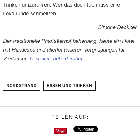
Trinken umzurühren. Wer das doch tut, muss eine
Lokalrunde schmeißen.
Simone Deck­n­er
Der tra­di­tionelle Phar­isäer­hof beherbergt heute ein Hotel
mit Hun­despa und aller­lei anderen Vergnü­gun­gen für
Vier­bein­er.
Lest hier mehr darüber.
NORDSTRAND
ESSEN UND TRINKEN
TEILEN AUF: