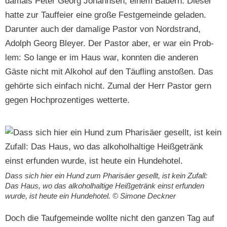
damals Peter Georg Johannsen, einem Bauern. Dieser
hat­te zur Tauf­feier eine große Fest­ge­meinde geladen.
Darunter auch der dama­lige Pas­tor von Nord­strand,
Adolph Georg Bley­er. Der Pas­tor aber, er war ein Prob­
lem: So lange er im Haus war, kon­nten die anderen
Gäste nicht mit Alko­hol auf den Täu­fling anstoßen. Das
gehörte sich ein­fach nicht. Zumal der Herr Pas­tor gern
gegen Hoch­prozentiges wetterte.
Dass sich hier ein Hund zum Phar­isäer gesellt, ist kein Zufall:
Das Haus, wo das alko­hol­haltige Heißgetränk einst erfun­den
wurde, ist heute ein Hun­de­ho­tel. © Simone Deckner
Doch die Taufge­meinde wollte nicht den ganzen Tag auf