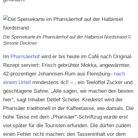
Die Speisekarte im Phar­isäer­hof auf der Hal­binsel Nord­strand ©
Simone Deckner
Im
Phar­isäer­hof
wird er bis heute im Café nach Orig­i­nal-
Rezept serviert: Frisch gebrühter Mok­ka, angewärmter,
42-prozentiger Johannsen-Rum aus Flens­burg–
nach
einem Urteil
min­destens 4cl! – , ein Teelöf­fel Zuck­er und
geschla­gene Sahne. „Alle sagen, wir machen den besten
hier“, sagt Inhab­er Detlef Schel­er. Kre­den­zt wird der
Phar­isäer tra­di­tionell in der Kaf­fee­tasse, wie damals. Die
hohe Tasse mit dem „Pharisäer“-Schriftzug wurde erst
viel später für die Touris­ten erfun­den. Die dür­fen zudem
einen Fehler nicht machen: den Tass­en­in­halt vor dem