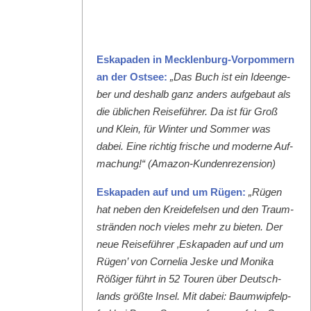
Eska­paden in Meck­len­burg-Vor­pom­mern
an der Ost­see:
„Das Buch ist ein Ideenge­
ber und deshalb ganz anders aufge­baut als
die üblichen Reise­führer. Da ist für Groß
und Klein, für Win­ter und Som­mer was
dabei. Eine richtig frische und mod­erne Auf­
machung!“ (Ama­zon-Kun­den­rezen­sion)
Eska­paden auf und um Rügen:
„Rügen
hat neben den Krei­de­felsen und den Traum­
strän­den noch vieles mehr zu bieten. Der
neue Reise­führer ‚Eska­paden auf und um
Rügen’ von Cor­nelia Jeske und Moni­ka
Rößiger führt in 52 Touren über Deutsch­
lands größte Insel. Mit dabei: Baumwipfelp­