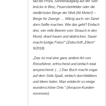
fad bei Pro­ra, Son­nenauf­gang auf der See­
brücke in Binz, Feuer­ste­in­felder oder die
niedlich­sten Berge der Welt (66 Meter!) –
Berge für Zwerge … Witzig auch: ein Sand­
dorn-Self­ie machen. Wie das geht? Ein­fach
drei, vier reife Beeren vom Strauch in den
Mund, drauf kauen und abdrück­en. Sauer
macht lustige Fotos!“ (Zeitschrift „Eltern“
9/2018)
„Das ist mal eine ganz andere Art von
Reise­führer, erfrischend und ein­fach total
ansprechend. (…) Das Buch macht sog­ar
auf dem Sofa Spaß, ein­fach durch­blät­tern
und Ideen holen. Man ent­deckt so einige
wun­der­schöne Orte.“ (Ama­zon-Kun­den­
rezen­sion)