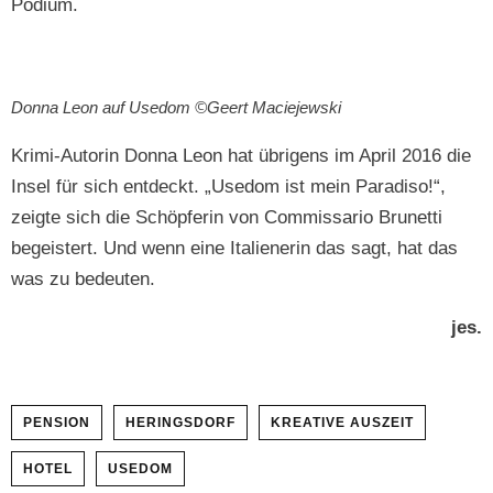
Podium.
Don­na Leon auf Use­dom ©Geert Maciejewski
Kri­mi-Autorin Don­na Leon hat übri­gens im April 2016 die
Insel für sich ent­deckt. „Use­dom ist mein Par­adiso!“,
zeigte sich die Schöpferin von Com­mis­sario Brunet­ti
begeis­tert. Und wenn eine Ital­iener­in das sagt, hat das
was zu bedeuten.
jes.
PENSION
HERINGSDORF
KREATIVE AUSZEIT
HOTEL
USEDOM