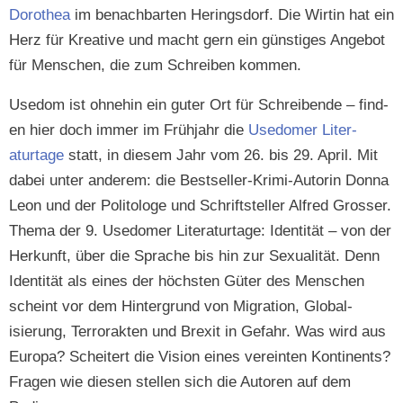
Dorothea
im benach­barten Her­ings­dorf. Die Wirtin hat ein
Herz für Kreative und macht gern ein gün­stiges Ange­bot
für Men­schen, die zum Schreiben kommen.
Use­dom ist ohne­hin ein guter Ort für Schreibende – find­
en hier doch immer im Früh­jahr die
Use­domer Lit­er­
aturtage
statt, in diesem Jahr vom 26. bis 29. April. Mit
dabei unter anderem: die Best­seller-Kri­mi-Autorin Don­na
Leon und der Poli­tologe und Schrift­steller Alfred Gross­er.
The­ma der 9. Use­domer Lit­er­aturtage: Iden­tität – von der
Herkun­ft, über die Sprache bis hin zur Sex­u­al­ität. Denn
Iden­tität als eines der höch­sten Güter des Men­schen
scheint vor dem Hin­ter­grund von Migra­tion, Glob­al­
isierung, Ter­ro­rak­ten und Brex­it in Gefahr. Was wird aus
Europa? Scheit­ert die Vision eines vere­in­ten Kon­ti­nents?
Fra­gen wie diesen stellen sich die Autoren auf dem