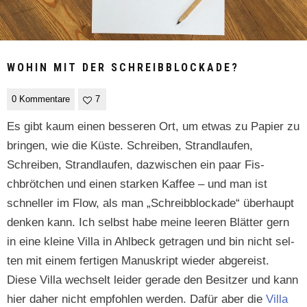
WOHIN MIT DER SCHREIBBLOCKADE?
0 Kommentare
7
Es gibt kaum einen besseren Ort, um etwas zu Papi­er zu
brin­gen, wie die Küste. Schreiben, Strand­laufen,
Schreiben, Strand­laufen, dazwis­chen ein paar Fis­
chbrötchen und einen starken Kaf­fee – und man ist
schneller im Flow, als man „Schreib­block­ade“ über­haupt
denken kann. Ich selb­st habe meine leeren Blät­ter gern
in eine kleine Vil­la in Ahlbeck getra­gen und bin nicht sel­
ten mit einem fer­ti­gen Manuskript wieder abgereist.
Diese Vil­la wech­selt lei­der ger­ade den Besitzer und kann
hier daher nicht emp­fohlen wer­den. Dafür aber die
Vil­la