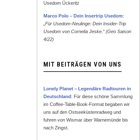
Mar­co Polo – Dein Inser­trip Use­dom:
„Für Use­dom-Neulinge: Dein Insid­er-Trip
Use­dom von Cor­nelia Jeske.“ (Geo Sai­son
4/22)
MIT BEITRÄGEN VON UNS
Lone­ly Plan­et – Leg­endäre Rad­touren in
Deutsch­land:
Für diese schöne Samm­lung
im Cof­fee-Table-Book-For­mat begaben wir
uns auf den Ost­seeküsten­rad­weg und
fuhren von Wis­mar über Warnemünde bis
nach Zingst.