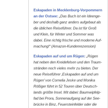
Eska­paden in Meck­len­burg-Vor­pom­mern
an der Ost­see:
„Das Buch ist ein Ideenge­
ber und deshalb ganz anders aufge­baut als
die üblichen Reise­führer. Da ist für Groß
und Klein, für Win­ter und Som­mer was
dabei. Eine richtig frische und mod­erne Auf­
machung!“ (Ama­zon-Kun­den­rezen­sion)
Eska­paden auf und um Rügen:
„Rügen
hat neben den Krei­de­felsen und den Traum­
strän­den noch vieles mehr zu bieten. Der
neue Reise­führer ‚Eska­paden auf und um
Rügen’ von Cor­nelia Jeske und Moni­ka
Rößiger führt in 52 Touren über Deutsch­
lands größte Insel. Mit dabei: Baumwipfelp­
fad bei Pro­ra, Son­nenauf­gang auf der See­
brücke in Binz, Feuer­ste­in­felder oder die