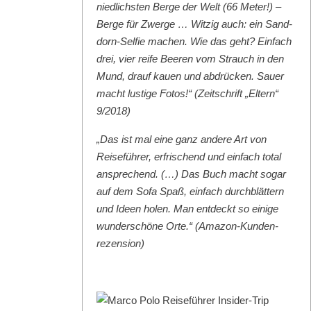
niedlich­sten Berge der Welt (66 Meter!) –
Berge für Zwerge … Witzig auch: ein Sand­
dorn-Self­ie machen. Wie das geht? Ein­fach
drei, vier reife Beeren vom Strauch in den
Mund, drauf kauen und abdrück­en. Sauer
macht lustige Fotos!“ (Zeitschrift „Eltern“
9/2018)
„Das ist mal eine ganz andere Art von
Reise­führer, erfrischend und ein­fach total
ansprechend. (…) Das Buch macht sog­ar
auf dem Sofa Spaß, ein­fach durch­blät­tern
und Ideen holen. Man ent­deckt so einige
wun­der­schöne Orte.“ (Ama­zon-Kun­den­
rezen­sion)