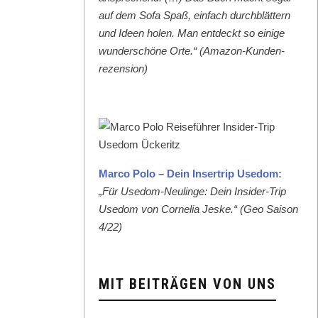
auf dem Sofa Spaß, ein­fach durch­blät­tern
und Ideen holen. Man ent­deckt so einige
wun­der­schöne Orte.“ (Ama­zon-Kun­den­
rezen­sion)
Mar­co Polo – Dein Inser­trip Use­dom:
„Für Use­dom-Neulinge: Dein Insid­er-Trip
Use­dom von Cor­nelia Jeske.“ (Geo Sai­son
4/22)
MIT BEITRÄGEN VON UNS