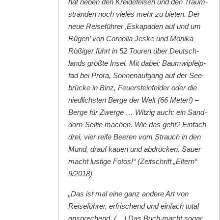
hat neben den Krei­de­felsen und den Traum­
strän­den noch vieles mehr zu bieten. Der
neue Reise­führer ‚Eska­paden auf und um
Rügen’ von Cor­nelia Jeske und Moni­ka
Rößiger führt in 52 Touren über Deutsch­
lands größte Insel. Mit dabei: Baumwipfelp­
fad bei Pro­ra, Son­nenauf­gang auf der See­
brücke in Binz, Feuer­ste­in­felder oder die
niedlich­sten Berge der Welt (66 Meter!) –
Berge für Zwerge … Witzig auch: ein Sand­
dorn-Self­ie machen. Wie das geht? Ein­fach
drei, vier reife Beeren vom Strauch in den
Mund, drauf kauen und abdrück­en. Sauer
macht lustige Fotos!“ (Zeitschrift „Eltern“
9/2018)
„Das ist mal eine ganz andere Art von
Reise­führer, erfrischend und ein­fach total
ansprechend. (…) Das Buch macht sog­ar