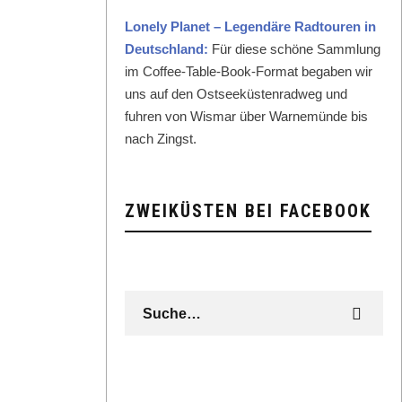
Lone­ly Plan­et – Leg­endäre Rad­touren in
Deutsch­land:
Für diese schöne Samm­lung
im Cof­fee-Table-Book-For­mat begaben wir
uns auf den Ost­seeküsten­rad­weg und
fuhren von Wis­mar über Warnemünde bis
nach Zingst.
ZWEIKÜSTEN BEI FACEBOOK