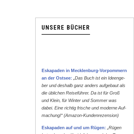
UNSERE BÜCHER
Eska­paden in Meck­len­burg-Vor­pom­mern
an der Ost­see:
„Das Buch ist ein Ideenge­
ber und deshalb ganz anders aufge­baut als
die üblichen Reise­führer. Da ist für Groß
und Klein, für Win­ter und Som­mer was
dabei. Eine richtig frische und mod­erne Auf­
machung!“ (Ama­zon-Kun­den­rezen­sion)
Eska­paden auf und um Rügen:
„Rügen