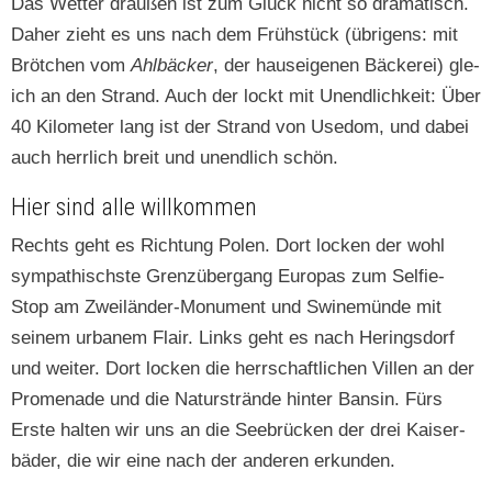
Das Wet­ter draußen ist zum Glück nicht so drama­tisch.
Daher zieht es uns nach dem Früh­stück (übri­gens: mit
Brötchen vom
Ahlbäck­er
, der hau­seige­nen Bäck­erei) gle­
ich an den Strand. Auch der lockt mit Unendlichkeit: Über
40 Kilo­me­ter lang ist der Strand von Use­dom, und dabei
auch her­rlich bre­it und unendlich schön.
Hier sind alle willkommen
Rechts geht es Rich­tung Polen. Dort lock­en der wohl
sym­pa­this­chste Gren­züber­gang Europas zum Self­ie-
Stop am Zweilän­der-Mon­u­ment und Swinemünde mit
seinem urbanem Flair. Links geht es nach Her­ings­dorf
und weit­er. Dort lock­en die herrschaftlichen Villen an der
Prom­e­nade und die Naturstrände hin­ter Bansin. Fürs
Erste hal­ten wir uns an die See­brück­en der drei Kaiser­
bäder, die wir eine nach der anderen erkunden.