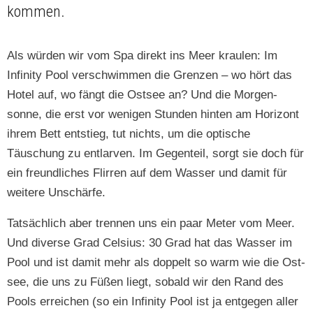
kommen.
Als wür­den wir vom Spa direkt ins Meer kraulen: Im
Infin­i­ty Pool ver­schwim­men die Gren­zen – wo hört das
Hotel auf, wo fängt die Ost­see an? Und die Mor­gen­
sonne, die erst vor weni­gen Stun­den hin­ten am Hor­i­zont
ihrem Bett entstieg, tut nichts, um die optis­che
Täuschung zu ent­lar­ven. Im Gegen­teil, sorgt sie doch für
ein fre­undlich­es Flir­ren auf dem Wass­er und damit für
weit­ere Unschärfe.
Tat­säch­lich aber tren­nen uns ein paar Meter vom Meer.
Und diverse Grad Cel­sius: 30 Grad hat das Wass­er im
Pool und ist damit mehr als dop­pelt so warm wie die Ost­
see, die uns zu Füßen liegt, sobald wir den Rand des
Pools erre­ichen (so ein Infin­i­ty Pool ist ja ent­ge­gen aller