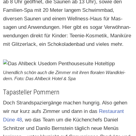
ab 8 Uhr geöffnet, die Saunen ab 13 Uhr), sowie den
Fam­i­lien-Spa mit 20 Meter langem Schwimm­bad,
diversen Saunen und einem Well­ness-Haus für Mas­
sagen und Anwen­dun­gen. Hier gibt es sog­ar Ver­wöh­nan­
wen­dun­gen direkt für Kinder: Tee­nie-Kos­metik, Maniküre
mit Glitzer­lack, ein Schoko­laden­bad und vieles mehr.
Unendlich schön auch die Zim­mer mit ihren flo­ralen Wand­klei­
dern. Foto: Das Ahlbeck Hotel & Spa
Tapasteller Pommern
Doch Strandspaziergänge machen hun­grig. Also gehen
wir nur kurz aufs Zim­mer und dann in das
Restau­rant
Düne 48
, wo das Team um die Küchenchefs Daniel
Schnitzer und Dani­lo Bern­stein täglich neue Menüs