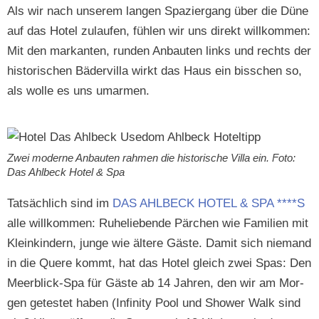
Als wir nach unserem lan­gen Spazier­gang über die Düne
auf das Hotel zulaufen, fühlen wir uns direkt willkom­men:
Mit den markan­ten, run­den Anbaut­en links und rechts der
his­torischen Bädervil­la wirkt das Haus ein biss­chen so,
als wolle es uns umarmen.
Zwei mod­erne Anbaut­en rah­men die his­torische Vil­la ein. Foto:
Das Ahlbeck Hotel & Spa
Tat­säch­lich sind im
DAS AHLBECK HOTEL & SPA ****S
alle willkom­men: Ruhe­liebende Pärchen wie Fam­i­lien mit
Kleinkindern, junge wie ältere Gäste. Damit sich nie­mand
in die Quere kommt, hat das Hotel gle­ich zwei Spas: Den
Meerblick-Spa für Gäste ab 14 Jahren, den wir am Mor­
gen getestet haben (Infin­i­ty Pool und Show­er Walk sind