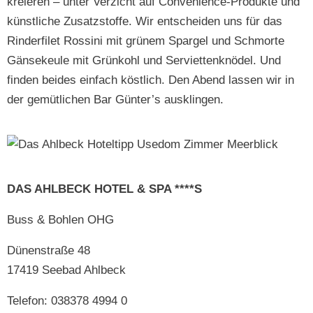
kreieren – unter Verzicht auf Con­ve­nience-Pro­duk­te und
kün­stliche Zusatzstoffe. Wir entschei­den uns für das
Rinder­filet Rossi­ni mit grünem Spargel und Schmorte
Gänsekeule mit Grünkohl und Servi­et­tenknödel. Und
find­en bei­des ein­fach köstlich. Den Abend lassen wir in
der gemütlichen Bar Günter’s ausklingen.
DAS AHLBECK HOTEL & SPA ****S
Buss & Bohlen OHG
Dünen­straße 48
17419 See­bad Ahlbeck
Tele­fon: 038378 4994 0