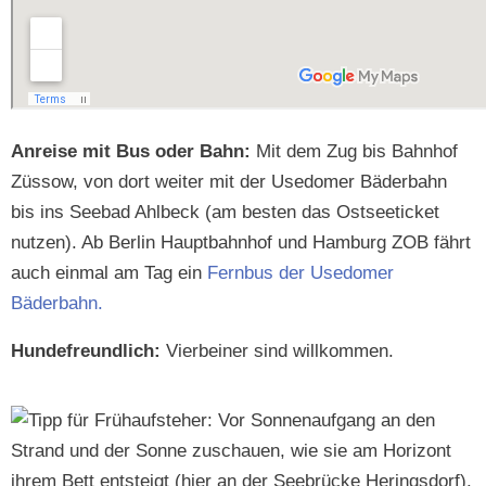
Anreise mit Bus oder Bahn:
Mit dem Zug bis Bahn­hof
Züs­sow, von dort weit­er mit der Use­domer Bäder­bahn
bis ins See­bad Ahlbeck (am besten das Ost­seet­ick­et
nutzen). Ab Berlin Haupt­bahn­hof und Ham­burg ZOB fährt
auch ein­mal am Tag ein
Fern­bus der Use­domer
Bäderbahn.
Hun­de­fre­undlich:
Vier­bein­er sind willkommen.