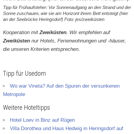
Tipp für Frühauf­ste­her: Vor Son­nenauf­gang an den Strand und der
Sonne zuschauen, wie sie am Hor­i­zont ihrem Bett entsteigt (hier
an der See­brücke Her­ings­dorf) Foto: jes/zweiküsten
Koop­er­a­tion mit
Zweiküsten
. Wir empfehlen auf
Zweiküsten
nur Hotels, Ferien­woh­nun­gen und ‑häuser,
die unseren Kri­te­rien entsprechen.
Tipp für Usedom
Wo war Vine­ta? Auf den Spuren der ver­sunke­nen
Metropole
Weitere Hoteltipps
Hotel Loev in Binz auf Rügen
Vil­la Dorothea und Haus Hed­wig in Her­ings­dorf auf