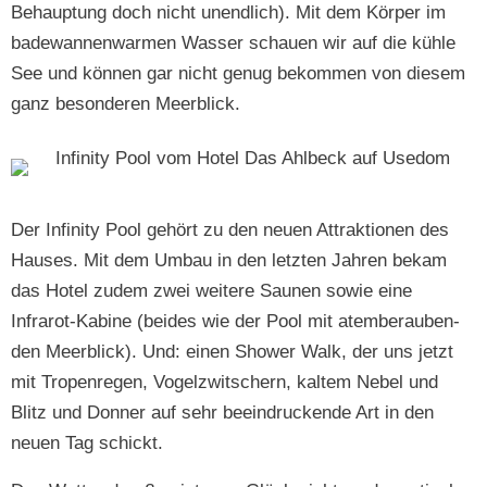
Behaup­tung doch nicht unendlich). Mit dem Kör­p­er im
bade­wan­nen­war­men Wass­er schauen wir auf die küh­le
See und kön­nen gar nicht genug bekom­men von diesem
ganz beson­deren Meerblick.
Der Infin­i­ty Pool gehört zu den neuen Attrak­tio­nen des
Haus­es. Mit dem Umbau in den let­zten Jahren bekam
das Hotel zudem zwei weit­ere Saunen sowie eine
Infrarot-Kabine (bei­des wie der Pool mit atem­ber­auben­
den Meerblick). Und: einen Show­er Walk, der uns jet­zt
mit Tropen­re­gen, Vogelzwitsch­ern, kaltem Nebel und
Blitz und Don­ner auf sehr beein­druck­ende Art in den
neuen Tag schickt.