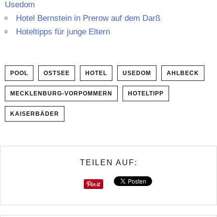
Usedom
Hotel Bern­stein in Pre­row auf dem Darß
Hoteltipps für junge Eltern
POOL
OSTSEE
HOTEL
USEDOM
AHLBECK
MECKLENBURG-VORPOMMERN
HOTELTIPP
KAISERBÄDER
TEILEN AUF: