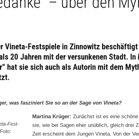
edanke“ – über den My
r Vineta-Festspiele in Zinnowitz beschäftigt
als 20 Jahren mit der versunkenen Stadt. In
r“ hat sie sich auch als Autorin mit dem My
zt.
er, was fasziniert Sie so an der Sage von Vineta?
Mar­ti­na Krüger:
Zunächst ist es eine schöne
e­ta-Fest­
sie, wie bei Sagen eher unüblich, gle­ich drei Zei
 Foto:
Zeit erscheint dem Jun­gen Vine­ta. Von der Ver­