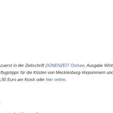
zuerst in der Zeitschrift
DÜNENZEIT Ost­see
, Aus­gabe Win­t
­flugstipps für die Küsten von Meck­len­burg-Vor­pom­mern un
,5
0 Euro am Kiosk oder
hier online
.
: