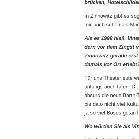
brück­en, Hotelschild
In Zin­nowitz gibt es sog
mir auch schon als Mäd
Als es 1999 hieß, Vine­
dern vor dem Zingst ve
Zin­nowitz ger­ade ers
damals vor Ort erlebt
Für uns The­ater­leute w
anfangs auch tat­en. Die
absurd die neue Barth-T
bis dato nicht viel Kul­
ja so viel Bös­es getan
Wo wür­den Sie als Vin