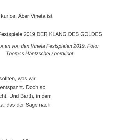
 kurios. Aber Vine­ta ist
o­nen von den Vine­ta Fest­spie­len 2019, Foto:
Thomas Häntzschel / nordlicht
soll­ten, was wir
 entspan­nt. Doch so
cht. Und Barth, in dem
e­ta, das der Sage nach