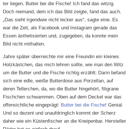
ter liegen. But­ter bei die Fis­che! Ich fand das witzig.
Doch nie­mand, dem ich das Bild zeigte, fand das auch.
„Das sieht irgend­wie nicht leck­er aus“, sagte eine. Es
war die Zeit, als Face­book und Insta­gram ger­ade das
Essen ästhetisierten und, zugegeben, da kon­nte mein
Bild nicht mithalten.
Jahre später über­re­ichte mir eine Fre­undin ein kleines
Holzkästchen, das mich lehren sollte, wie man den Witz
um die But­ter und die Fis­che richtig erzählt: Darin befand
sich eine edle, weiße But­ter­dose aus Porzel­lan, auf
deren Tellerchen, da, wo die But­ter hinge­hört, fil­igrane
Fis­chchen schwammen. Oben auf dem Deck­el war das
offen­sichtliche eingeprägt:
But­ter bei die Fis­che
! Genial.
Und so dezent und unauf­dringlich kommt der Scherz
daher wie ein Küsten­fis­ch­er an die Kneipen­bar. Her­steller