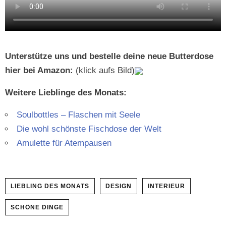
Unter­stütze uns und bestelle deine neue But­ter­dose
hier bei Ama­zon
:
(klick aufs Bild)
Weit­ere Lieblinge des Monats:
Soul­bot­tles – Flaschen mit Seele
Die wohl schön­ste Fis­ch­dose der Welt
Amulette für Atempausen
LIEBLING DES MONATS
DESIGN
INTERIEUR
SCHÖNE DINGE