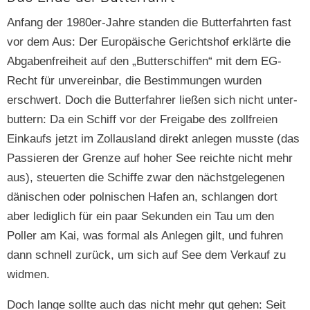
Anfang der 1980er-Jahre standen die But­ter­fahrten fast
vor dem Aus: Der Europäis­che Gericht­shof erk­lärte die
Abgaben­frei­heit auf den „But­ter­schif­f­en“ mit dem EG-
Recht für unvere­in­bar, die Bes­tim­mungen wur­den
erschw­ert. Doch die But­ter­fahrer ließen sich nicht unter­
but­tern: Da ein Schiff vor der Freiga­be des zoll­freien
Einkaufs jet­zt im Zol­laus­land direkt anle­gen musste (das
Passieren der Gren­ze auf hoher See reichte nicht mehr
aus), steuerten die Schiffe zwar den näch­st­gele­ge­nen
dänis­chen oder pol­nis­chen Hafen an, schlangen dort
aber lediglich für ein paar Sekun­den ein Tau um den
Poller am Kai, was for­mal als Anle­gen gilt, und fuhren
dann schnell zurück, um sich auf See dem Verkauf zu
widmen.
Doch lange sollte auch das nicht mehr gut gehen: Seit