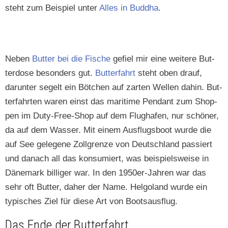
ste­ht zum Beispiel unter
Alles in Bud­dha
.
Neben
But­ter bei die Fis­che
gefiel mir eine weit­ere But­
ter­dose beson­ders gut.
But­ter­fahrt
ste­ht oben drauf,
darunter segelt ein Bötchen auf zarten Wellen dahin. But­
ter­fahrten waren einst das mar­itime Pen­dant zum Shop­
pen im Duty-Free-Shop auf dem Flughafen, nur schön­er,
da auf dem Wass­er. Mit einem Aus­flugs­boot wurde die
auf See gele­gene Zoll­gren­ze von Deutsch­land passiert
und danach all das kon­sum­iert, was beispiel­sweise in
Däne­mark bil­liger war. In den 1950er-Jahren war das
sehr oft But­ter, daher der Name. Hel­goland wurde ein
typ­is­ches Ziel für diese Art von Bootsausflug.
Das Ende der Butterfahrt