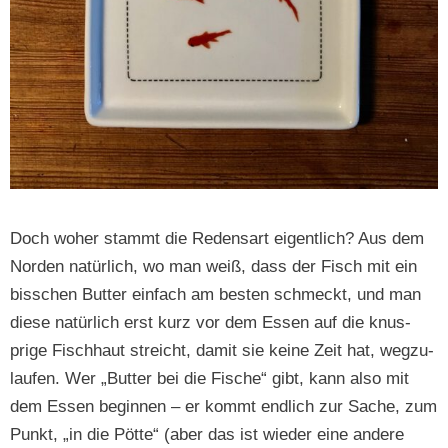
Doch woher stammt die Reden­sart eigentlich? Aus dem
Nor­den natür­lich, wo man weiß, dass der Fisch mit ein
biss­chen But­ter ein­fach am besten schmeckt, und man
diese natür­lich erst kurz vor dem Essen auf die knus­
prige Fis­chhaut stre­icht, damit sie keine Zeit hat, wegzu­
laufen. Wer „But­ter bei die Fis­che“ gibt, kann also mit
dem Essen begin­nen – er kommt endlich zur Sache, zum
Punkt, „in die Pötte“ (aber das ist wieder eine andere