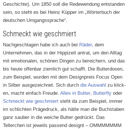
Geschichte). Um 1850 soll die Redewen­dung ent­standen
sein, so ste­ht es bei Heinz Küp­per im „Wörter­buch der
deutschen Umgangssprache“.
Schmeckt wie geschmiert
Nachgeschla­gen habe ich auch bei
Räder
, dem
Unternehmen, das in der Hip­pizeit antrat, um den All­t­ag
mit emo­tionalen, schö­nen Din­gen zu bere­ich­ern, und das
bis heute offen­bar ziem­lich gut schafft. Die But­ter­dosen,
zum Beispiel, wur­den mit dem Design­preis Focus Open
in Sil­ber aus­geze­ich­net. Sich durch
die Auswahl
zu klick­
en, macht ein­fach Freude.
Alles in But­ter
,
But­ter­fly
oder
Schmeckt wie geschmiert
ste­ht da zum Beispiel, immer
im schlicht­en Präge­druck, als hätte man die Buch­staben
ganz sauber in die weiche But­ter gedrückt. Das
Tellerchen ist jew­eils passend designt – OMMMMMMM