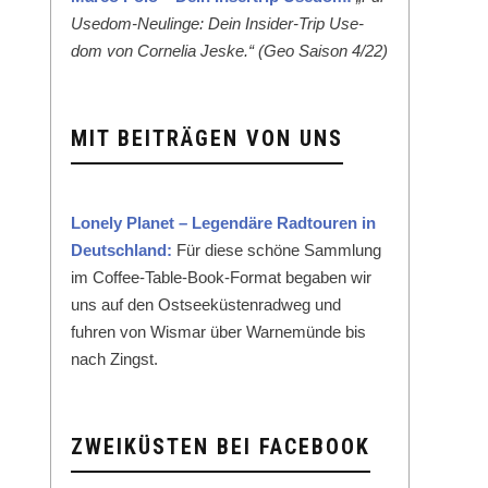
Use­dom-Neulinge: Dein Insid­er-Trip Use­
dom von Cor­nelia Jeske.“ (Geo Sai­son 4/22)
MIT BEITRÄGEN VON UNS
Lone­ly Plan­et – Leg­endäre Rad­touren in
Deutsch­land:
Für diese schöne Samm­lung
im Cof­fee-Table-Book-For­mat begaben wir
uns auf den Ost­seeküsten­rad­weg und
fuhren von Wis­mar über Warnemünde bis
nach Zingst.
ZWEIKÜSTEN BEI FACEBOOK