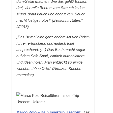
dorn-Self­ie machen. Wie das geht? Ein­fach
drei, vier reife Beeren vom Strauch in den
Mund, drauf kauen und abdrück­en. Sauer
macht lustige Fotos!“ (Zeitschrift „Eltern“
9/2018)
„Das ist mal eine ganz andere Art von Reise­
führer, erfrischend und ein­fach total
ansprechend. (…) Das Buch macht sog­ar
auf dem Sofa Spaß, ein­fach durch­blät­tern
und Ideen holen. Man ent­deckt so einige
wun­der­schöne Orte.“ (Ama­zon-Kun­den­
rezen­sion)
Mar­co Polo – Dein Inser­trip Use­dom:
„Für