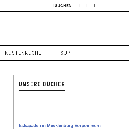
SUCHEN
KÜSTENKÜCHE
SUP
UNSERE BÜCHER
Eska­paden in Meck­len­burg-Vor­pom­mern