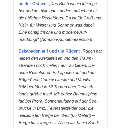
an der Ost­see:
„Das Buch ist ein Ideenge­
ber und deshalb ganz anders aufge­baut als
die üblichen Reise­führer. Da ist für Groß und
Klein, für Win­ter und Som­mer was dabei.
Eine richtig frische und mod­erne Auf­
machung!“ (Ama­zon-Kun­den­rezen­sion)
Eska­paden auf und um Rügen:
„Rügen hat
neben den Krei­de­felsen und den Traum­
strän­den noch vieles mehr zu bieten. Der
neue Reise­führer ‚Eska­paden auf und um
Rügen’ von Cor­nelia Jeske und Moni­ka
Rößiger führt in 52 Touren über Deutsch­
lands größte Insel. Mit dabei: Baumwipfelp­
fad bei Pro­ra, Son­nenauf­gang auf der See­
brücke in Binz, Feuer­ste­in­felder oder die
niedlich­sten Berge der Welt (66 Meter!) –
Berge für Zwerge … Witzig auch: ein Sand­