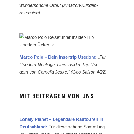
wun­der­schöne Orte.“ (Ama­zon-Kun­den­
rezen­sion)
Mar­co Polo – Dein Inser­trip Use­dom:
„Für
Use­dom-Neulinge: Dein Insid­er-Trip Use­
dom von Cor­nelia Jeske.“ (Geo Sai­son 4/22)
MIT BEITRÄGEN VON UNS
Lone­ly Plan­et – Leg­endäre Rad­touren in
Deutsch­land:
Für diese schöne Samm­lung