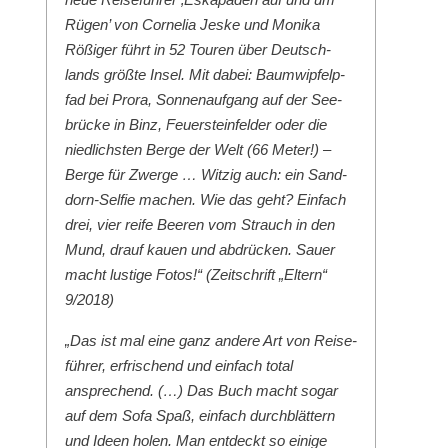
Rügen’ von Cor­nelia Jeske und Moni­ka
Rößiger führt in 52 Touren über Deutsch­
lands größte Insel. Mit dabei: Baumwipfelp­
fad bei Pro­ra, Son­nenauf­gang auf der See­
brücke in Binz, Feuer­ste­in­felder oder die
niedlich­sten Berge der Welt (66 Meter!) –
Berge für Zwerge … Witzig auch: ein Sand­
dorn-Self­ie machen. Wie das geht? Ein­fach
drei, vier reife Beeren vom Strauch in den
Mund, drauf kauen und abdrück­en. Sauer
macht lustige Fotos!“ (Zeitschrift „Eltern“
9/2018)
„Das ist mal eine ganz andere Art von Reise­
führer, erfrischend und ein­fach total
ansprechend. (…) Das Buch macht sog­ar
auf dem Sofa Spaß, ein­fach durch­blät­tern
und Ideen holen. Man ent­deckt so einige