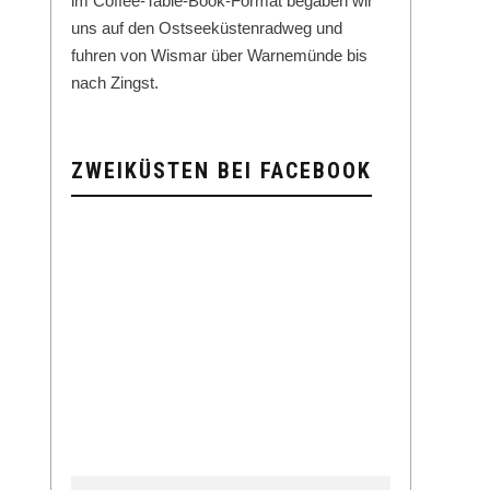
im Cof­fee-Table-Book-For­mat begaben wir
uns auf den Ost­seeküsten­rad­weg und
fuhren von Wis­mar über Warnemünde bis
nach Zingst.
ZWEIKÜSTEN BEI FACEBOOK