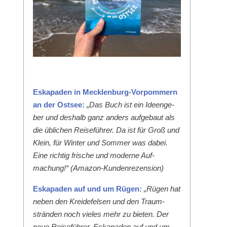
Eska­paden in Meck­len­burg-Vor­pom­mern
an der Ost­see:
„Das Buch ist ein Ideenge­
ber und deshalb ganz anders aufge­baut als
die üblichen Reise­führer. Da ist für Groß und
Klein, für Win­ter und Som­mer was dabei.
Eine richtig frische und mod­erne Auf­
machung!“ (Ama­zon-Kun­den­rezen­sion)
Eska­paden auf und um Rügen:
„Rügen hat
neben den Krei­de­felsen und den Traum­
strän­den noch vieles mehr zu bieten. Der
neue Reise­führer ‚Eska­paden auf und um