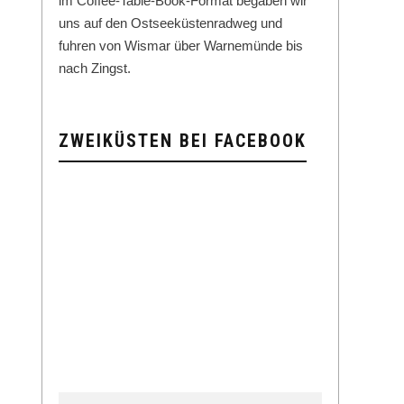
im Cof­fee-Table-Book-For­mat begaben wir
uns auf den Ost­seeküsten­rad­weg und
fuhren von Wis­mar über Warnemünde bis
nach Zingst.
ZWEIKÜSTEN BEI FACEBOOK