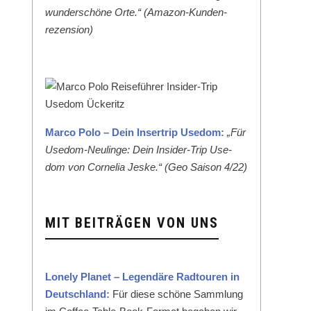
wun­der­schöne Orte.“ (Ama­zon-Kun­den­
rezen­sion)
Mar­co Polo – Dein Inser­trip Use­dom:
„Für
Use­dom-Neulinge: Dein Insid­er-Trip Use­
dom von Cor­nelia Jeske.“ (Geo Sai­son 4/22)
MIT BEITRÄGEN VON UNS
Lone­ly Plan­et – Leg­endäre Rad­touren in
Deutsch­land:
Für diese schöne Samm­lung