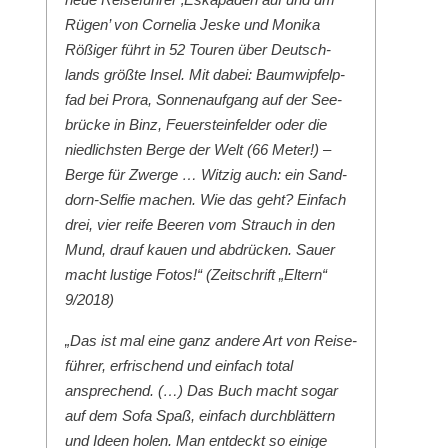
Rügen’ von Cor­nelia Jeske und Moni­ka
Rößiger führt in 52 Touren über Deutsch­
lands größte Insel. Mit dabei: Baumwipfelp­
fad bei Pro­ra, Son­nenauf­gang auf der See­
brücke in Binz, Feuer­ste­in­felder oder die
niedlich­sten Berge der Welt (66 Meter!) –
Berge für Zwerge … Witzig auch: ein Sand­
dorn-Self­ie machen. Wie das geht? Ein­fach
drei, vier reife Beeren vom Strauch in den
Mund, drauf kauen und abdrück­en. Sauer
macht lustige Fotos!“ (Zeitschrift „Eltern“
9/2018)
„Das ist mal eine ganz andere Art von Reise­
führer, erfrischend und ein­fach total
ansprechend. (…) Das Buch macht sog­ar
auf dem Sofa Spaß, ein­fach durch­blät­tern
und Ideen holen. Man ent­deckt so einige