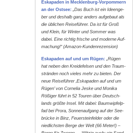
Eska­paden in Meck­len­burg-Vor­pom­mern
an der Ost­see:
„Das Buch ist ein Ideenge­
ber und deshalb ganz anders aufge­baut als
die üblichen Reise­führer. Da ist für Groß
und Klein, für Win­ter und Som­mer was
dabei. Eine richtig frische und mod­erne Auf­
machung!“ (Ama­zon-Kun­den­rezen­sion)
Eska­paden auf und um Rügen:
„Rügen
hat neben den Krei­de­felsen und den Traum­
strän­den noch vieles mehr zu bieten. Der
neue Reise­führer ‚Eska­paden auf und um
Rügen’ von Cor­nelia Jeske und Moni­ka
Rößiger führt in 52 Touren über Deutsch­
lands größte Insel. Mit dabei: Baumwipfelp­
fad bei Pro­ra, Son­nenauf­gang auf der See­
brücke in Binz, Feuer­ste­in­felder oder die
niedlich­sten Berge der Welt (66 Meter!) –
Berge für Zwerge … Witzig auch: ein Sand­