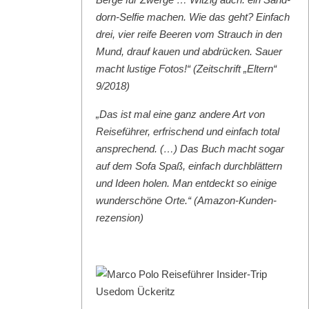
dorn-Self­ie machen. Wie das geht? Ein­fach
drei, vier reife Beeren vom Strauch in den
Mund, drauf kauen und abdrück­en. Sauer
macht lustige Fotos!“ (Zeitschrift „Eltern“
9/2018)
„Das ist mal eine ganz andere Art von
Reise­führer, erfrischend und ein­fach total
ansprechend. (…) Das Buch macht sog­ar
auf dem Sofa Spaß, ein­fach durch­blät­tern
und Ideen holen. Man ent­deckt so einige
wun­der­schöne Orte.“ (Ama­zon-Kun­den­
rezen­sion)