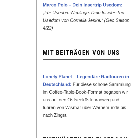
Mar­co Polo – Dein Inser­trip Use­dom:
„Für Use­dom-Neulinge: Dein Insid­er-Trip
Use­dom von Cor­nelia Jeske.“ (Geo Sai­son
4/22)
MIT BEITRÄGEN VON UNS
Lone­ly Plan­et – Leg­endäre Rad­touren in
Deutsch­land:
Für diese schöne Samm­lung
im Cof­fee-Table-Book-For­mat begaben wir
uns auf den Ost­seeküsten­rad­weg und
fuhren von Wis­mar über Warnemünde bis
nach Zingst.