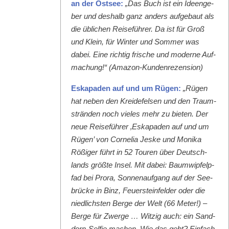
an der Ost­see:
„Das Buch ist ein Ideenge­
ber und deshalb ganz anders aufge­baut als
die üblichen Reise­führer. Da ist für Groß
und Klein, für Win­ter und Som­mer was
dabei. Eine richtig frische und mod­erne Auf­
machung!“ (Ama­zon-Kun­den­rezen­sion)
Eska­paden auf und um Rügen:
„Rügen
hat neben den Krei­de­felsen und den Traum­
strän­den noch vieles mehr zu bieten. Der
neue Reise­führer ‚Eska­paden auf und um
Rügen’ von Cor­nelia Jeske und Moni­ka
Rößiger führt in 52 Touren über Deutsch­
lands größte Insel. Mit dabei: Baumwipfelp­
fad bei Pro­ra, Son­nenauf­gang auf der See­
brücke in Binz, Feuer­ste­in­felder oder die
niedlich­sten Berge der Welt (66 Meter!) –
Berge für Zwerge … Witzig auch: ein Sand­
dorn-Self­ie machen. Wie das geht? Ein­fach