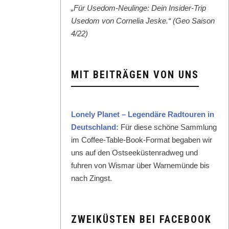
„Für Use­dom-Neulinge: Dein Insid­er-Trip
Use­dom von Cor­nelia Jeske.“ (Geo Sai­son
4/22)
MIT BEITRÄGEN VON UNS
Lone­ly Plan­et – Leg­endäre Rad­touren in
Deutsch­land:
Für diese schöne Samm­lung
im Cof­fee-Table-Book-For­mat begaben wir
uns auf den Ost­seeküsten­rad­weg und
fuhren von Wis­mar über Warnemünde bis
nach Zingst.
ZWEIKÜSTEN BEI FACEBOOK