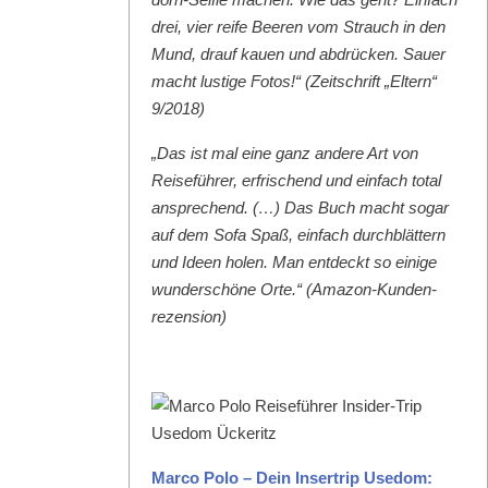
drei, vier reife Beeren vom Strauch in den
Mund, drauf kauen und abdrück­en. Sauer
macht lustige Fotos!“ (Zeitschrift „Eltern“
9/2018)
„Das ist mal eine ganz andere Art von
Reise­führer, erfrischend und ein­fach total
ansprechend. (…) Das Buch macht sog­ar
auf dem Sofa Spaß, ein­fach durch­blät­tern
und Ideen holen. Man ent­deckt so einige
wun­der­schöne Orte.“ (Ama­zon-Kun­den­
rezen­sion)
Mar­co Polo – Dein Inser­trip Use­dom: