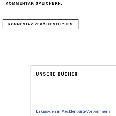
KOMMENTAR SPEICHERN.
UNSERE BÜCHER
Eska­paden in Meck­len­burg-Vor­pom­mern