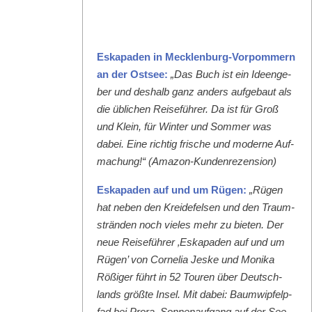
Eska­paden in Meck­len­burg-Vor­pom­mern
an der Ost­see:
„Das Buch ist ein Ideenge­
ber und deshalb ganz anders aufge­baut als
die üblichen Reise­führer. Da ist für Groß
und Klein, für Win­ter und Som­mer was
dabei. Eine richtig frische und mod­erne Auf­
machung!“ (Ama­zon-Kun­den­rezen­sion)
Eska­paden auf und um Rügen:
„Rügen
hat neben den Krei­de­felsen und den Traum­
strän­den noch vieles mehr zu bieten. Der
neue Reise­führer ‚Eska­paden auf und um
Rügen’ von Cor­nelia Jeske und Moni­ka
Rößiger führt in 52 Touren über Deutsch­
lands größte Insel. Mit dabei: Baumwipfelp­
fad bei Pro­ra, Son­nenauf­gang auf der See­