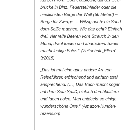
brücke in Binz, Feuer­ste­in­felder oder die
niedlich­sten Berge der Welt (66 Meter!) –
Berge für Zwerge … Witzig auch: ein Sand­
dorn-Self­ie machen. Wie das geht? Ein­fach
drei, vier reife Beeren vom Strauch in den
Mund, drauf kauen und abdrück­en. Sauer
macht lustige Fotos!“ (Zeitschrift „Eltern“
9/2018)
„Das ist mal eine ganz andere Art von
Reise­führer, erfrischend und ein­fach total
ansprechend. (…) Das Buch macht sog­ar
auf dem Sofa Spaß, ein­fach durch­blät­tern
und Ideen holen. Man ent­deckt so einige
wun­der­schöne Orte.“ (Ama­zon-Kun­den­
rezen­sion)