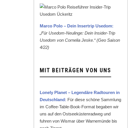
Mar­co Polo – Dein Inser­trip Use­dom:
„Für Use­dom-Neulinge: Dein Insid­er-Trip
Use­dom von Cor­nelia Jeske.“ (Geo Sai­son
4/22)
MIT BEITRÄGEN VON UNS
Lone­ly Plan­et – Leg­endäre Rad­touren in
Deutsch­land:
Für diese schöne Samm­lung
im Cof­fee-Table-Book-For­mat begaben wir
uns auf den Ost­seeküsten­rad­weg und
fuhren von Wis­mar über Warnemünde bis