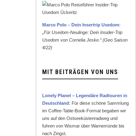
Mar­co Polo – Dein Inser­trip Use­dom:
„Für Use­dom-Neulinge: Dein Insid­er-Trip
Use­dom von Cor­nelia Jeske.“ (Geo Sai­son
4/22)
MIT BEITRÄGEN VON UNS
Lone­ly Plan­et – Leg­endäre Rad­touren in
Deutsch­land:
Für diese schöne Samm­lung
im Cof­fee-Table-Book-For­mat begaben wir
uns auf den Ost­seeküsten­rad­weg und
fuhren von Wis­mar über Warnemünde bis
nach Zingst.