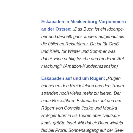
Eska­paden in Meck­len­burg-Vor­pom­mern
an der Ost­see:
„Das Buch ist ein Ideenge­
ber und deshalb ganz anders aufge­baut als
die üblichen Reise­führer. Da ist für Groß
und Klein, für Win­ter und Som­mer was
dabei. Eine richtig frische und mod­erne Auf­
machung!“ (Ama­zon-Kun­den­rezen­sion)
Eska­paden auf und um Rügen:
„Rügen
hat neben den Krei­de­felsen und den Traum­
strän­den noch vieles mehr zu bieten. Der
neue Reise­führer ‚Eska­paden auf und um
Rügen’ von Cor­nelia Jeske und Moni­ka
Rößiger führt in 52 Touren über Deutsch­
lands größte Insel. Mit dabei: Baumwipfelp­
fad bei Pro­ra, Son­nenauf­gang auf der See­