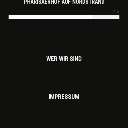
PHARISÄERHOF AUF NORDSTRAND
7.5
WER WIR SIND
IMPRES­SUM