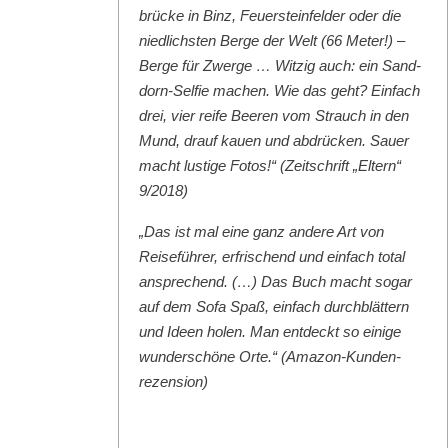
brücke in Binz, Feuer­ste­in­felder oder die
niedlich­sten Berge der Welt (66 Meter!) –
Berge für Zwerge … Witzig auch: ein Sand­
dorn-Self­ie machen. Wie das geht? Ein­fach
drei, vier reife Beeren vom Strauch in den
Mund, drauf kauen und abdrück­en. Sauer
macht lustige Fotos!“ (Zeitschrift „Eltern“
9/2018)
„Das ist mal eine ganz andere Art von
Reise­führer, erfrischend und ein­fach total
ansprechend. (…) Das Buch macht sog­ar
auf dem Sofa Spaß, ein­fach durch­blät­tern
und Ideen holen. Man ent­deckt so einige
wun­der­schöne Orte.“ (Ama­zon-Kun­den­
rezen­sion)