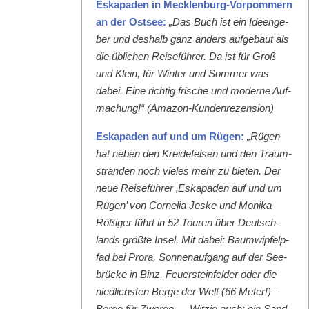
Eska­paden in Meck­len­burg-Vor­pom­mern
an der Ost­see:
„Das Buch ist ein Ideenge­
ber und deshalb ganz anders aufge­baut als
die üblichen Reise­führer. Da ist für Groß
und Klein, für Win­ter und Som­mer was
dabei. Eine richtig frische und mod­erne Auf­
machung!“ (Ama­zon-Kun­den­rezen­sion)
Eska­paden auf und um Rügen:
„Rügen
hat neben den Krei­de­felsen und den Traum­
strän­den noch vieles mehr zu bieten. Der
neue Reise­führer ‚Eska­paden auf und um
Rügen’ von Cor­nelia Jeske und Moni­ka
Rößiger führt in 52 Touren über Deutsch­
lands größte Insel. Mit dabei: Baumwipfelp­
fad bei Pro­ra, Son­nenauf­gang auf der See­
brücke in Binz, Feuer­ste­in­felder oder die
niedlich­sten Berge der Welt (66 Meter!) –
Berge für Zwerge … Witzig auch: ein Sand­