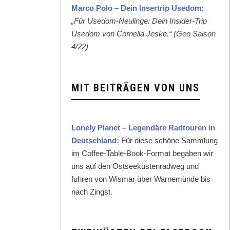
Mar­co Polo – Dein Inser­trip Use­dom:
„Für Use­dom-Neulinge: Dein Insid­er-Trip
Use­dom von Cor­nelia Jeske.“ (Geo Sai­son
4/22)
MIT BEITRÄGEN VON UNS
Lone­ly Plan­et – Leg­endäre Rad­touren in
Deutsch­land:
Für diese schöne Samm­lung
im Cof­fee-Table-Book-For­mat begaben wir
uns auf den Ost­seeküsten­rad­weg und
fuhren von Wis­mar über Warnemünde bis
nach Zingst.