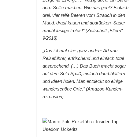
dorn-Self­ie machen. Wie das geht? Ein­fach
drei, vier reife Beeren vom Strauch in den
Mund, drauf kauen und abdrück­en. Sauer
macht lustige Fotos!“ (Zeitschrift „Eltern“
9/2018)
„Das ist mal eine ganz andere Art von
Reise­führer, erfrischend und ein­fach total
ansprechend. (…) Das Buch macht sog­ar
auf dem Sofa Spaß, ein­fach durch­blät­tern
und Ideen holen. Man ent­deckt so einige
wun­der­schöne Orte.“ (Ama­zon-Kun­den­
rezen­sion)