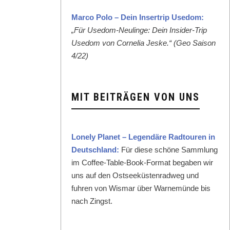
Mar­co Polo – Dein Inser­trip Use­dom:
„Für Use­dom-Neulinge: Dein Insid­er-Trip
Use­dom von Cor­nelia Jeske.“ (Geo Sai­son
4/22)
MIT BEITRÄGEN VON UNS
Lone­ly Plan­et – Leg­endäre Rad­touren in
Deutsch­land:
Für diese schöne Samm­lung
im Cof­fee-Table-Book-For­mat begaben wir
uns auf den Ost­seeküsten­rad­weg und
fuhren von Wis­mar über Warnemünde bis
nach Zingst.