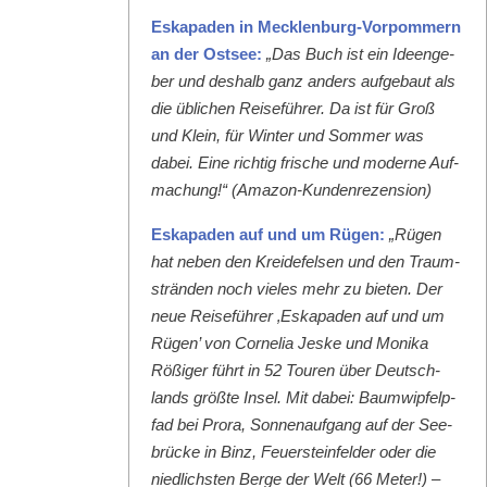
Eska­paden in Meck­len­burg-Vor­pom­mern
an der Ost­see:
„Das Buch ist ein Ideenge­
ber und deshalb ganz anders aufge­baut als
die üblichen Reise­führer. Da ist für Groß
und Klein, für Win­ter und Som­mer was
dabei. Eine richtig frische und mod­erne Auf­
machung!“ (Ama­zon-Kun­den­rezen­sion)
Eska­paden auf und um Rügen:
„Rügen
hat neben den Krei­de­felsen und den Traum­
strän­den noch vieles mehr zu bieten. Der
neue Reise­führer ‚Eska­paden auf und um
Rügen’ von Cor­nelia Jeske und Moni­ka
Rößiger führt in 52 Touren über Deutsch­
lands größte Insel. Mit dabei: Baumwipfelp­
fad bei Pro­ra, Son­nenauf­gang auf der See­
brücke in Binz, Feuer­ste­in­felder oder die
niedlich­sten Berge der Welt (66 Meter!) –