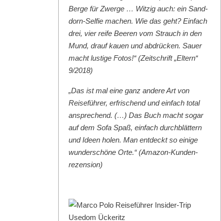
Berge für Zwerge … Witzig auch: ein Sand­
dorn-Self­ie machen. Wie das geht? Ein­fach
drei, vier reife Beeren vom Strauch in den
Mund, drauf kauen und abdrück­en. Sauer
macht lustige Fotos!“ (Zeitschrift „Eltern“
9/2018)
„Das ist mal eine ganz andere Art von
Reise­führer, erfrischend und ein­fach total
ansprechend. (…) Das Buch macht sog­ar
auf dem Sofa Spaß, ein­fach durch­blät­tern
und Ideen holen. Man ent­deckt so einige
wun­der­schöne Orte.“ (Ama­zon-Kun­den­
rezen­sion)