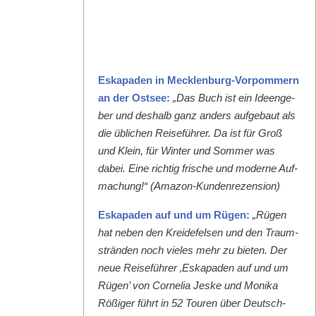
Eska­paden in Meck­len­burg-Vor­pom­mern
an der Ost­see:
„Das Buch ist ein Ideenge­
ber und deshalb ganz anders aufge­baut als
die üblichen Reise­führer. Da ist für Groß
und Klein, für Win­ter und Som­mer was
dabei. Eine richtig frische und mod­erne Auf­
machung!“ (Ama­zon-Kun­den­rezen­sion)
Eska­paden auf und um Rügen:
„Rügen
hat neben den Krei­de­felsen und den Traum­
strän­den noch vieles mehr zu bieten. Der
neue Reise­führer ‚Eska­paden auf und um
Rügen’ von Cor­nelia Jeske und Moni­ka
Rößiger führt in 52 Touren über Deutsch­