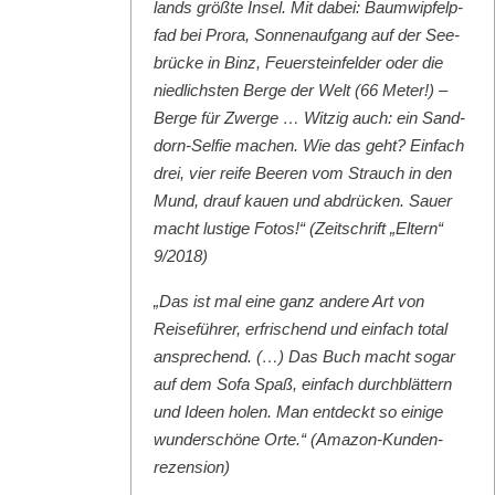
lands größte Insel. Mit dabei: Baumwipfelp­
fad bei Pro­ra, Son­nenauf­gang auf der See­
brücke in Binz, Feuer­ste­in­felder oder die
niedlich­sten Berge der Welt (66 Meter!) –
Berge für Zwerge … Witzig auch: ein Sand­
dorn-Self­ie machen. Wie das geht? Ein­fach
drei, vier reife Beeren vom Strauch in den
Mund, drauf kauen und abdrück­en. Sauer
macht lustige Fotos!“ (Zeitschrift „Eltern“
9/2018)
„Das ist mal eine ganz andere Art von
Reise­führer, erfrischend und ein­fach total
ansprechend. (…) Das Buch macht sog­ar
auf dem Sofa Spaß, ein­fach durch­blät­tern
und Ideen holen. Man ent­deckt so einige
wun­der­schöne Orte.“ (Ama­zon-Kun­den­
rezen­sion)