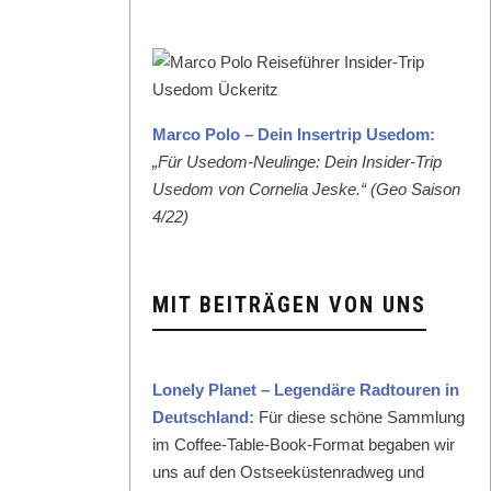
Mar­co Polo – Dein Inser­trip Use­dom:
„Für Use­dom-Neulinge: Dein Insid­er-Trip
Use­dom von Cor­nelia Jeske.“ (Geo Sai­son
4/22)
MIT BEITRÄGEN VON UNS
Lone­ly Plan­et – Leg­endäre Rad­touren in
Deutsch­land:
Für diese schöne Samm­lung
im Cof­fee-Table-Book-For­mat begaben wir
uns auf den Ost­seeküsten­rad­weg und