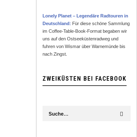
Lone­ly Plan­et – Leg­endäre Rad­touren in
Deutsch­land:
Für diese schöne Samm­lung
im Cof­fee-Table-Book-For­mat begaben wir
uns auf den Ost­seeküsten­rad­weg und
fuhren von Wis­mar über Warnemünde bis
nach Zingst.
ZWEIKÜSTEN BEI FACEBOOK