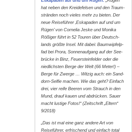
Eska­paden auf und um Rügen:
„Rügen
hat neben den Krei­de­felsen und den Traum­
strän­den noch vieles mehr zu bieten. Der
neue Reise­führer ‚Eska­paden auf und um
Rügen’ von Cor­nelia Jeske und Moni­ka
Rößiger führt in 52 Touren über Deutsch­
lands größte Insel. Mit dabei: Baumwipfelp­
fad bei Pro­ra, Son­nenauf­gang auf der See­
brücke in Binz, Feuer­ste­in­felder oder die
niedlich­sten Berge der Welt (66 Meter!) –
Berge für Zwerge … Witzig auch: ein Sand­
dorn-Self­ie machen. Wie das geht? Ein­fach
drei, vier reife Beeren vom Strauch in den
Mund, drauf kauen und abdrück­en. Sauer
macht lustige Fotos!“ (Zeitschrift „Eltern“
9/2018)
„Das ist mal eine ganz andere Art von
Reise­führer, erfrischend und ein­fach total