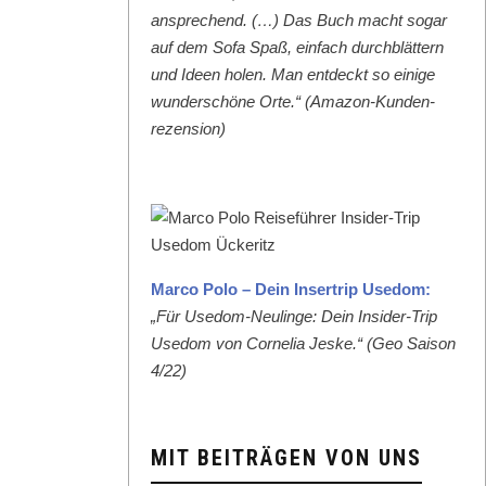
ansprechend. (…) Das Buch macht sog­ar
auf dem Sofa Spaß, ein­fach durch­blät­tern
und Ideen holen. Man ent­deckt so einige
wun­der­schöne Orte.“ (Ama­zon-Kun­den­
rezen­sion)
Mar­co Polo – Dein Inser­trip Use­dom:
„Für Use­dom-Neulinge: Dein Insid­er-Trip
Use­dom von Cor­nelia Jeske.“ (Geo Sai­son
4/22)
MIT BEITRÄGEN VON UNS