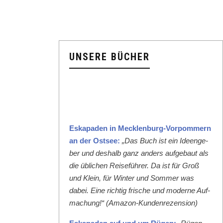
UNSERE BÜCHER
Eska­paden in Meck­len­burg-Vor­pom­mern
an der Ost­see:
„Das Buch ist ein Ideenge­
ber und deshalb ganz anders aufge­baut als
die üblichen Reise­führer. Da ist für Groß
und Klein, für Win­ter und Som­mer was
dabei. Eine richtig frische und mod­erne Auf­
machung!“ (Ama­zon-Kun­den­rezen­sion)