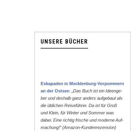
UNSERE BÜCHER
Eska­paden in Meck­len­burg-Vor­pom­mern
an der Ost­see:
„Das Buch ist ein Ideenge­
ber und deshalb ganz anders aufge­baut als
die üblichen Reise­führer. Da ist für Groß
und Klein, für Win­ter und Som­mer was
dabei. Eine richtig frische und mod­erne Auf­
machung!“ (Ama­zon-Kun­den­rezen­sion)