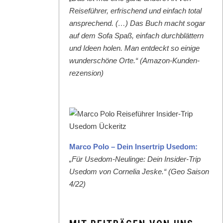
Reise­führer, erfrischend und ein­fach total
ansprechend. (…) Das Buch macht sog­ar
auf dem Sofa Spaß, ein­fach durch­blät­tern
und Ideen holen. Man ent­deckt so einige
wun­der­schöne Orte.“ (Ama­zon-Kun­den­
rezen­sion)
Mar­co Polo – Dein Inser­trip Use­dom:
„Für Use­dom-Neulinge: Dein Insid­er-Trip
Use­dom von Cor­nelia Jeske.“ (Geo Sai­son
4/22)