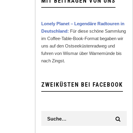
MIT BEITRÄGEN VON UNS
Lone­ly Plan­et – Leg­endäre Rad­touren in
Deutsch­land:
Für diese schöne Samm­lung
im Cof­fee-Table-Book-For­mat begaben wir
uns auf den Ost­seeküsten­rad­weg und
fuhren von Wis­mar über Warnemünde bis
nach Zingst.
ZWEIKÜSTEN BEI FACEBOOK