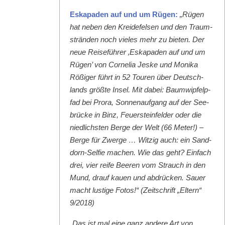
Eska­paden auf und um Rügen:
„Rügen
hat neben den Krei­de­felsen und den Traum­
strän­den noch vieles mehr zu bieten. Der
neue Reise­führer ‚Eska­paden auf und um
Rügen’ von Cor­nelia Jeske und Moni­ka
Rößiger führt in 52 Touren über Deutsch­
lands größte Insel. Mit dabei: Baumwipfelp­
fad bei Pro­ra, Son­nenauf­gang auf der See­
brücke in Binz, Feuer­ste­in­felder oder die
niedlich­sten Berge der Welt (66 Meter!) –
Berge für Zwerge … Witzig auch: ein Sand­
dorn-Self­ie machen. Wie das geht? Ein­fach
drei, vier reife Beeren vom Strauch in den
Mund, drauf kauen und abdrück­en. Sauer
macht lustige Fotos!“ (Zeitschrift „Eltern“
9/2018)
„Das ist mal eine ganz andere Art von