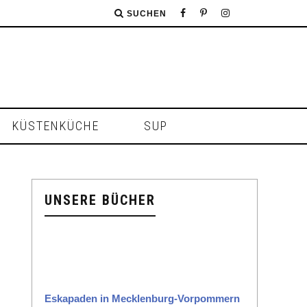
SUCHEN
KÜSTENKÜCHE
SUP
UNSERE BÜCHER
Eska­paden in Meck­len­burg-Vor­pom­mern