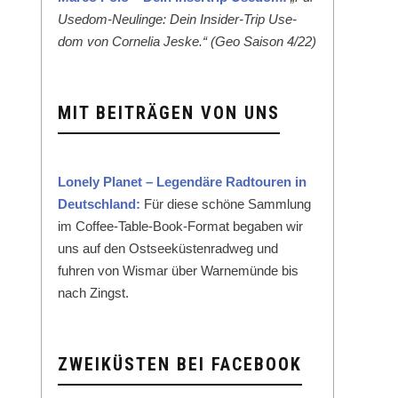
Use­dom-Neulinge: Dein Insid­er-Trip Use­
dom von Cor­nelia Jeske.“ (Geo Sai­son 4/22)
MIT BEITRÄGEN VON UNS
Lone­ly Plan­et – Leg­endäre Rad­touren in
Deutsch­land:
Für diese schöne Samm­lung
im Cof­fee-Table-Book-For­mat begaben wir
uns auf den Ost­seeküsten­rad­weg und
fuhren von Wis­mar über Warnemünde bis
nach Zingst.
ZWEIKÜSTEN BEI FACEBOOK