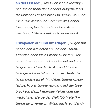
an der Ost­see:
„Das Buch ist ein Ideenge­
ber und deshalb ganz anders aufge­baut als
die üblichen Reise­führer. Da ist für Groß und
Klein, für Win­ter und Som­mer was dabei.
Eine richtig frische und mod­erne Auf­
machung!“ (Ama­zon-Kun­den­rezen­sion)
Eska­paden auf und um Rügen:
„Rügen hat
neben den Krei­de­felsen und den Traum­
strän­den noch vieles mehr zu bieten. Der
neue Reise­führer ‚Eska­paden auf und um
Rügen’ von Cor­nelia Jeske und Moni­ka
Rößiger führt in 52 Touren über Deutsch­
lands größte Insel. Mit dabei: Baumwipfelp­
fad bei Pro­ra, Son­nenauf­gang auf der See­
brücke in Binz, Feuer­ste­in­felder oder die
niedlich­sten Berge der Welt (66 Meter!) –
Berge für Zwerge … Witzig auch: ein Sand­