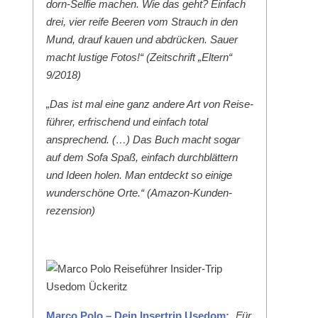
dorn-Self­ie machen. Wie das geht? Ein­fach
drei, vier reife Beeren vom Strauch in den
Mund, drauf kauen und abdrück­en. Sauer
macht lustige Fotos!“ (Zeitschrift „Eltern“
9/2018)
„Das ist mal eine ganz andere Art von Reise­
führer, erfrischend und ein­fach total
ansprechend. (…) Das Buch macht sog­ar
auf dem Sofa Spaß, ein­fach durch­blät­tern
und Ideen holen. Man ent­deckt so einige
wun­der­schöne Orte.“ (Ama­zon-Kun­den­
rezen­sion)
Mar­co Polo – Dein Inser­trip Use­dom:
„Für