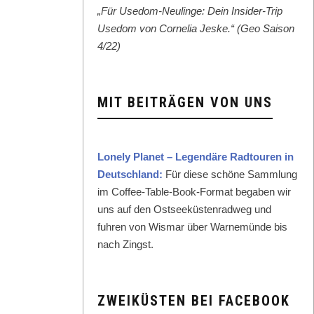
„Für Use­dom-Neulinge: Dein Insid­er-Trip
Use­dom von Cor­nelia Jeske.“ (Geo Sai­son
4/22)
MIT BEITRÄGEN VON UNS
Lone­ly Plan­et – Leg­endäre Rad­touren in
Deutsch­land:
Für diese schöne Samm­lung
im Cof­fee-Table-Book-For­mat begaben wir
uns auf den Ost­seeküsten­rad­weg und
fuhren von Wis­mar über Warnemünde bis
nach Zingst.
ZWEIKÜSTEN BEI FACEBOOK