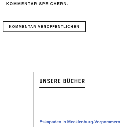
KOMMENTAR SPEICHERN.
UNSERE BÜCHER
Eska­paden in Meck­len­burg-Vor­pom­mern