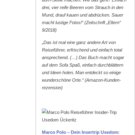
drei, vier reife Beeren vom Strauch in den
Mund, drauf kauen und abdrück­en. Sauer
macht lustige Fotos!“ (Zeitschrift „Eltern“
9/2018)
„Das ist mal eine ganz andere Art von
Reise­führer, erfrischend und ein­fach total
ansprechend. (…) Das Buch macht sog­ar
auf dem Sofa Spaß, ein­fach durch­blät­tern
und Ideen holen. Man ent­deckt so einige
wun­der­schöne Orte.“ (Ama­zon-Kun­den­
rezen­sion)
Mar­co Polo – Dein Inser­trip Use­dom: