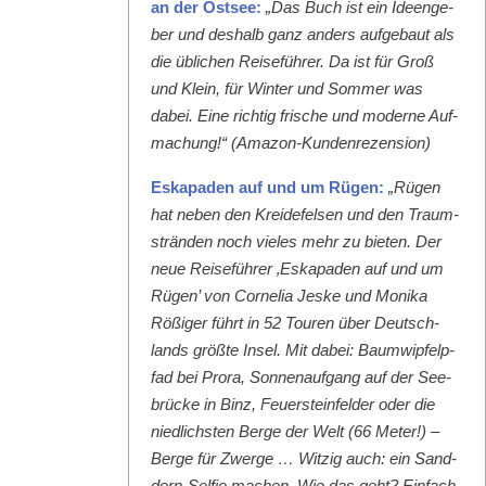
an der Ost­see:
„Das Buch ist ein Ideenge­
ber und deshalb ganz anders aufge­baut als
die üblichen Reise­führer. Da ist für Groß
und Klein, für Win­ter und Som­mer was
dabei. Eine richtig frische und mod­erne Auf­
machung!“ (Ama­zon-Kun­den­rezen­sion)
Eska­paden auf und um Rügen:
„Rügen
hat neben den Krei­de­felsen und den Traum­
strän­den noch vieles mehr zu bieten. Der
neue Reise­führer ‚Eska­paden auf und um
Rügen’ von Cor­nelia Jeske und Moni­ka
Rößiger führt in 52 Touren über Deutsch­
lands größte Insel. Mit dabei: Baumwipfelp­
fad bei Pro­ra, Son­nenauf­gang auf der See­
brücke in Binz, Feuer­ste­in­felder oder die
niedlich­sten Berge der Welt (66 Meter!) –
Berge für Zwerge … Witzig auch: ein Sand­
dorn-Self­ie machen. Wie das geht? Ein­fach