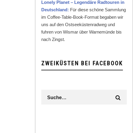
Lone­ly Plan­et – Leg­endäre Rad­touren in
Deutsch­land:
Für diese schöne Samm­lung
im Cof­fee-Table-Book-For­mat begaben wir
uns auf den Ost­seeküsten­rad­weg und
fuhren von Wis­mar über Warnemünde bis
nach Zingst.
ZWEIKÜSTEN BEI FACEBOOK