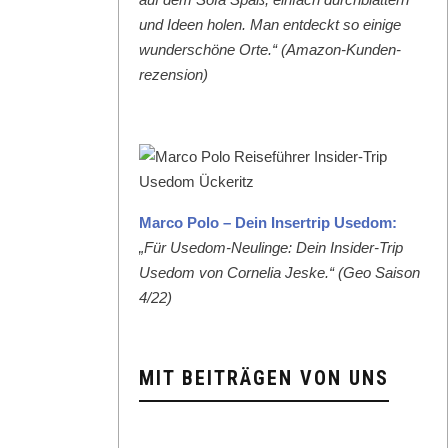
und Ideen holen. Man ent­deckt so einige
wun­der­schöne Orte.“ (Ama­zon-Kun­den­
rezen­sion)
Mar­co Polo – Dein Inser­trip Use­dom:
„Für Use­dom-Neulinge: Dein Insid­er-Trip
Use­dom von Cor­nelia Jeske.“ (Geo Sai­son
4/22)
MIT BEITRÄGEN VON UNS