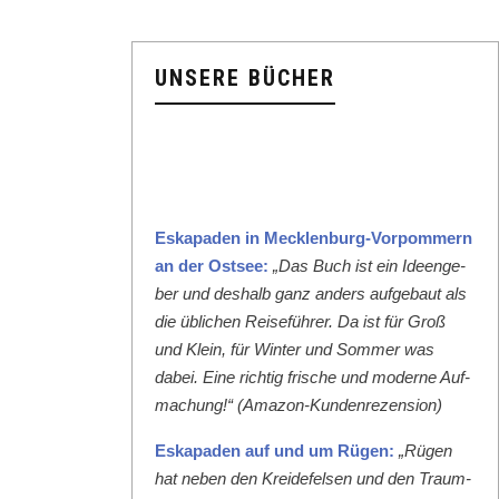
UNSERE BÜCHER
Eska­paden in Meck­len­burg-Vor­pom­mern
an der Ost­see:
„Das Buch ist ein Ideenge­
ber und deshalb ganz anders aufge­baut als
die üblichen Reise­führer. Da ist für Groß
und Klein, für Win­ter und Som­mer was
dabei. Eine richtig frische und mod­erne Auf­
machung!“ (Ama­zon-Kun­den­rezen­sion)
Eska­paden auf und um Rügen:
„Rügen
hat neben den Krei­de­felsen und den Traum­