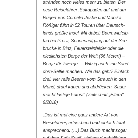
strän­den noch vieles mehr zu bieten. Der
neue Reise­führer ‚Eska­paden auf und um
Rügen’ von Cor­nelia Jeske und Moni­ka
Rößiger führt in 52 Touren über Deutsch­
lands größte Insel. Mit dabei: Baumwipfelp­
fad bei Pro­ra, Son­nenauf­gang auf der See­
brücke in Binz, Feuer­ste­in­felder oder die
niedlich­sten Berge der Welt (66 Meter!) –
Berge für Zwerge … Witzig auch: ein Sand­
dorn-Self­ie machen. Wie das geht? Ein­fach
drei, vier reife Beeren vom Strauch in den
Mund, drauf kauen und abdrück­en. Sauer
macht lustige Fotos!“ (Zeitschrift „Eltern“
9/2018)
„Das ist mal eine ganz andere Art von
Reise­führer, erfrischend und ein­fach total
ansprechend. (…) Das Buch macht sog­ar
auf dem Sofa Spaß, ein­fach durch­blät­tern