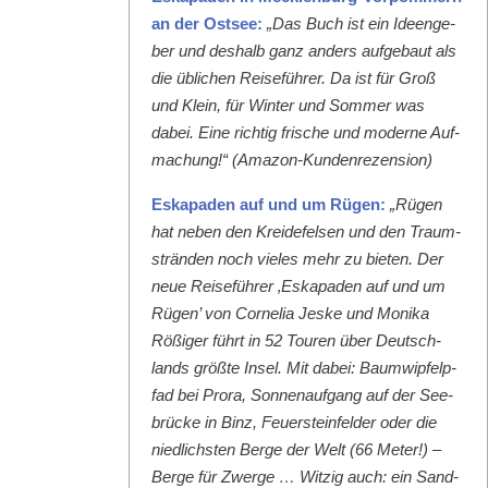
an der Ost­see:
„Das Buch ist ein Ideenge­
ber und deshalb ganz anders aufge­baut als
die üblichen Reise­führer. Da ist für Groß
und Klein, für Win­ter und Som­mer was
dabei. Eine richtig frische und mod­erne Auf­
machung!“ (Ama­zon-Kun­den­rezen­sion)
Eska­paden auf und um Rügen:
„Rügen
hat neben den Krei­de­felsen und den Traum­
strän­den noch vieles mehr zu bieten. Der
neue Reise­führer ‚Eska­paden auf und um
Rügen’ von Cor­nelia Jeske und Moni­ka
Rößiger führt in 52 Touren über Deutsch­
lands größte Insel. Mit dabei: Baumwipfelp­
fad bei Pro­ra, Son­nenauf­gang auf der See­
brücke in Binz, Feuer­ste­in­felder oder die
niedlich­sten Berge der Welt (66 Meter!) –
Berge für Zwerge … Witzig auch: ein Sand­