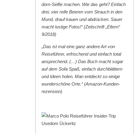
dorn-Self­ie machen. Wie das geht? Ein­fach
drei, vier reife Beeren vom Strauch in den
Mund, drauf kauen und abdrück­en. Sauer
macht lustige Fotos!“ (Zeitschrift „Eltern“
9/2018)
„Das ist mal eine ganz andere Art von
Reise­führer, erfrischend und ein­fach total
ansprechend. (…) Das Buch macht sog­ar
auf dem Sofa Spaß, ein­fach durch­blät­tern
und Ideen holen. Man ent­deckt so einige
wun­der­schöne Orte.“ (Ama­zon-Kun­den­
rezen­sion)