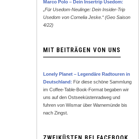
Mar­co Polo – Dein Inser­trip Use­dom:
„Für Use­dom-Neulinge: Dein Insid­er-Trip
Use­dom von Cor­nelia Jeske.“ (Geo Sai­son
4/22)
MIT BEITRÄGEN VON UNS
Lone­ly Plan­et – Leg­endäre Rad­touren in
Deutsch­land:
Für diese schöne Samm­lung
im Cof­fee-Table-Book-For­mat begaben wir
uns auf den Ost­seeküsten­rad­weg und
fuhren von Wis­mar über Warnemünde bis
nach Zingst.
ZWEIKÜSTEN BEI FACEBOOK