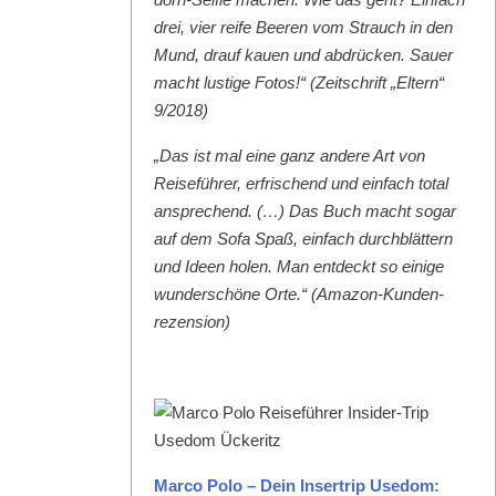
drei, vier reife Beeren vom Strauch in den
Mund, drauf kauen und abdrück­en. Sauer
macht lustige Fotos!“ (Zeitschrift „Eltern“
9/2018)
„Das ist mal eine ganz andere Art von
Reise­führer, erfrischend und ein­fach total
ansprechend. (…) Das Buch macht sog­ar
auf dem Sofa Spaß, ein­fach durch­blät­tern
und Ideen holen. Man ent­deckt so einige
wun­der­schöne Orte.“ (Ama­zon-Kun­den­
rezen­sion)
Mar­co Polo – Dein Inser­trip Use­dom: