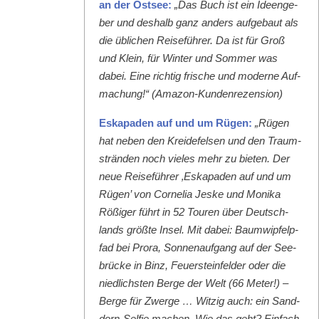
an der Ost­see:
„Das Buch ist ein Ideenge­
ber und deshalb ganz anders aufge­baut als
die üblichen Reise­führer. Da ist für Groß
und Klein, für Win­ter und Som­mer was
dabei. Eine richtig frische und mod­erne Auf­
machung!“ (Ama­zon-Kun­den­rezen­sion)
Eska­paden auf und um Rügen:
„Rügen
hat neben den Krei­de­felsen und den Traum­
strän­den noch vieles mehr zu bieten. Der
neue Reise­führer ‚Eska­paden auf und um
Rügen’ von Cor­nelia Jeske und Moni­ka
Rößiger führt in 52 Touren über Deutsch­
lands größte Insel. Mit dabei: Baumwipfelp­
fad bei Pro­ra, Son­nenauf­gang auf der See­
brücke in Binz, Feuer­ste­in­felder oder die
niedlich­sten Berge der Welt (66 Meter!) –
Berge für Zwerge … Witzig auch: ein Sand­
dorn-Self­ie machen. Wie das geht? Ein­fach