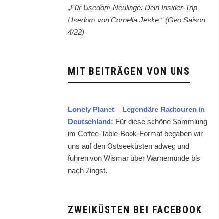
„Für Use­dom-Neulinge: Dein Insid­er-Trip
Use­dom von Cor­nelia Jeske.“ (Geo Sai­son
4/22)
MIT BEITRÄGEN VON UNS
Lone­ly Plan­et – Leg­endäre Rad­touren in
Deutsch­land:
Für diese schöne Samm­lung
im Cof­fee-Table-Book-For­mat begaben wir
uns auf den Ost­seeküsten­rad­weg und
fuhren von Wis­mar über Warnemünde bis
nach Zingst.
ZWEIKÜSTEN BEI FACEBOOK