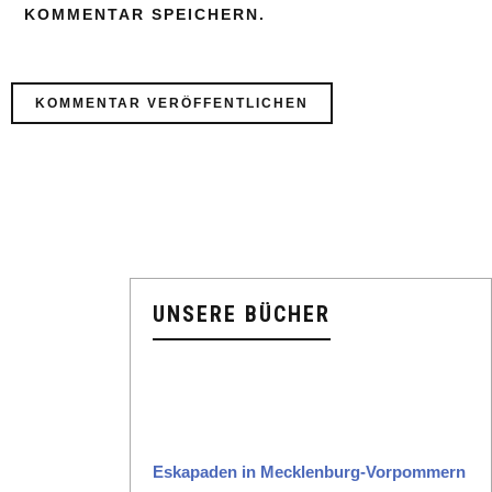
KOMMENTAR SPEICHERN.
UNSERE BÜCHER
Eska­paden in Meck­len­burg-Vor­pom­mern