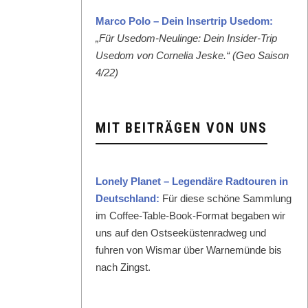
Mar­co Polo – Dein Inser­trip Use­dom:
„Für Use­dom-Neulinge: Dein Insid­er-Trip
Use­dom von Cor­nelia Jeske.“ (Geo Sai­son
4/22)
MIT BEITRÄGEN VON UNS
Lone­ly Plan­et – Leg­endäre Rad­touren in
Deutsch­land:
Für diese schöne Samm­lung
im Cof­fee-Table-Book-For­mat begaben wir
uns auf den Ost­seeküsten­rad­weg und
fuhren von Wis­mar über Warnemünde bis
nach Zingst.