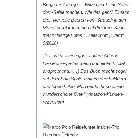
Berge für Zwerge … Witzig auch: ein Sand­
dorn-Self­ie machen. Wie das geht? Ein­fach
drei, vier reife Beeren vom Strauch in den
Mund, drauf kauen und abdrück­en. Sauer
macht lustige Fotos!“ (Zeitschrift „Eltern“
9/2018)
„Das ist mal eine ganz andere Art von
Reise­führer, erfrischend und ein­fach total
ansprechend. (…) Das Buch macht sog­ar
auf dem Sofa Spaß, ein­fach durch­blät­tern
und Ideen holen. Man ent­deckt so einige
wun­der­schöne Orte.“ (Ama­zon-Kun­den­
rezen­sion)