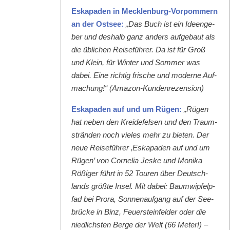
Eska­paden in Meck­len­burg-Vor­pom­mern
an der Ost­see:
„Das Buch ist ein Ideenge­
ber und deshalb ganz anders aufge­baut als
die üblichen Reise­führer. Da ist für Groß
und Klein, für Win­ter und Som­mer was
dabei. Eine richtig frische und mod­erne Auf­
machung!“ (Ama­zon-Kun­den­rezen­sion)
Eska­paden auf und um Rügen:
„Rügen
hat neben den Krei­de­felsen und den Traum­
strän­den noch vieles mehr zu bieten. Der
neue Reise­führer ‚Eska­paden auf und um
Rügen’ von Cor­nelia Jeske und Moni­ka
Rößiger führt in 52 Touren über Deutsch­
lands größte Insel. Mit dabei: Baumwipfelp­
fad bei Pro­ra, Son­nenauf­gang auf der See­
brücke in Binz, Feuer­ste­in­felder oder die
niedlich­sten Berge der Welt (66 Meter!) –