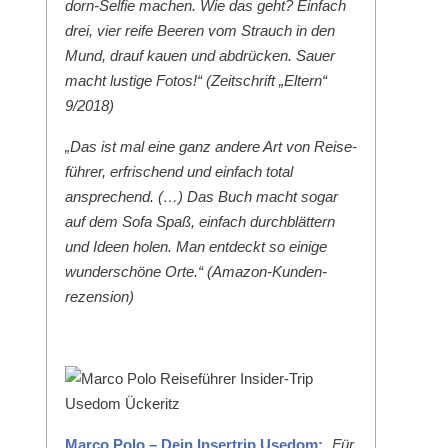
dorn-Self­ie machen. Wie das geht? Ein­fach
drei, vier reife Beeren vom Strauch in den
Mund, drauf kauen und abdrück­en. Sauer
macht lustige Fotos!“ (Zeitschrift „Eltern“
9/2018)
„Das ist mal eine ganz andere Art von Reise­
führer, erfrischend und ein­fach total
ansprechend. (…) Das Buch macht sog­ar
auf dem Sofa Spaß, ein­fach durch­blät­tern
und Ideen holen. Man ent­deckt so einige
wun­der­schöne Orte.“ (Ama­zon-Kun­den­
rezen­sion)
Mar­co Polo – Dein Inser­trip Use­dom:
„Für