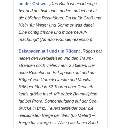
an der Ost­see:
„Das Buch ist ein Ideenge­
ber und deshalb ganz anders aufge­baut als
die üblichen Reise­führer. Da ist für Groß und
Klein, für Win­ter und Som­mer was dabei.
Eine richtig frische und mod­erne Auf­
machung!“ (Ama­zon-Kun­den­rezen­sion)
Eska­paden auf und um Rügen:
„Rügen hat
neben den Krei­de­felsen und den Traum­
strän­den noch vieles mehr zu bieten. Der
neue Reise­führer ‚Eska­paden auf und um
Rügen’ von Cor­nelia Jeske und Moni­ka
Rößiger führt in 52 Touren über Deutsch­
lands größte Insel. Mit dabei: Baumwipfelp­
fad bei Pro­ra, Son­nenauf­gang auf der See­
brücke in Binz, Feuer­ste­in­felder oder die
niedlich­sten Berge der Welt (66 Meter!) –
Berge für Zwerge … Witzig auch: ein Sand­