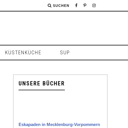
SUCHEN
KÜSTENKÜCHE
SUP
UNSERE BÜCHER
Eska­paden in Meck­len­burg-Vor­pom­mern