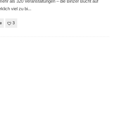
mehr als 320 Veranstaltungen – die Binzer Bucht auf
klich viel zu bi
...
e
3