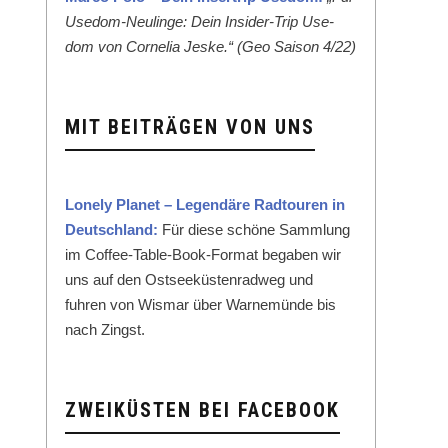
Use­dom-Neulinge: Dein Insid­er-Trip Use­
dom von Cor­nelia Jeske.“ (Geo Sai­son 4/22)
MIT BEITRÄGEN VON UNS
Lone­ly Plan­et – Leg­endäre Rad­touren in
Deutsch­land:
Für diese schöne Samm­lung
im Cof­fee-Table-Book-For­mat begaben wir
uns auf den Ost­seeküsten­rad­weg und
fuhren von Wis­mar über Warnemünde bis
nach Zingst.
ZWEIKÜSTEN BEI FACEBOOK