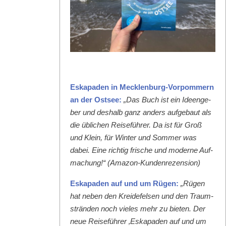
Eska­paden in Meck­len­burg-Vor­pom­mern
an der Ost­see:
„Das Buch ist ein Ideenge­
ber und deshalb ganz anders aufge­baut als
die üblichen Reise­führer. Da ist für Groß
und Klein, für Win­ter und Som­mer was
dabei. Eine richtig frische und mod­erne Auf­
machung!“ (Ama­zon-Kun­den­rezen­sion)
Eska­paden auf und um Rügen:
„Rügen
hat neben den Krei­de­felsen und den Traum­
strän­den noch vieles mehr zu bieten. Der
neue Reise­führer ‚Eska­paden auf und um