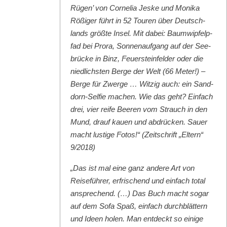
Rügen’ von Cor­nelia Jeske und Moni­ka
Rößiger führt in 52 Touren über Deutsch­
lands größte Insel. Mit dabei: Baumwipfelp­
fad bei Pro­ra, Son­nenauf­gang auf der See­
brücke in Binz, Feuer­ste­in­felder oder die
niedlich­sten Berge der Welt (66 Meter!) –
Berge für Zwerge … Witzig auch: ein Sand­
dorn-Self­ie machen. Wie das geht? Ein­fach
drei, vier reife Beeren vom Strauch in den
Mund, drauf kauen und abdrück­en. Sauer
macht lustige Fotos!“ (Zeitschrift „Eltern“
9/2018)
„Das ist mal eine ganz andere Art von
Reise­führer, erfrischend und ein­fach total
ansprechend. (…) Das Buch macht sog­ar
auf dem Sofa Spaß, ein­fach durch­blät­tern
und Ideen holen. Man ent­deckt so einige