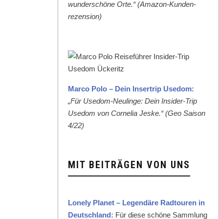
wun­der­schöne Orte.“ (Ama­zon-Kun­den­
rezen­sion)
Mar­co Polo – Dein Inser­trip Use­dom:
„Für Use­dom-Neulinge: Dein Insid­er-Trip
Use­dom von Cor­nelia Jeske.“ (Geo Sai­son
4/22)
MIT BEITRÄGEN VON UNS
Lone­ly Plan­et – Leg­endäre Rad­touren in
Deutsch­land:
Für diese schöne Samm­lung