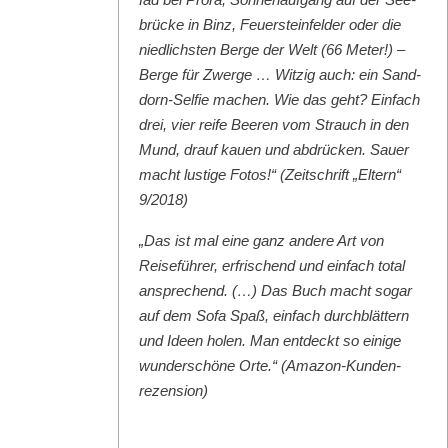
brücke in Binz, Feuer­ste­in­felder oder die
niedlich­sten Berge der Welt (66 Meter!) –
Berge für Zwerge … Witzig auch: ein Sand­
dorn-Self­ie machen. Wie das geht? Ein­fach
drei, vier reife Beeren vom Strauch in den
Mund, drauf kauen und abdrück­en. Sauer
macht lustige Fotos!“ (Zeitschrift „Eltern“
9/2018)
„Das ist mal eine ganz andere Art von
Reise­führer, erfrischend und ein­fach total
ansprechend. (…) Das Buch macht sog­ar
auf dem Sofa Spaß, ein­fach durch­blät­tern
und Ideen holen. Man ent­deckt so einige
wun­der­schöne Orte.“ (Ama­zon-Kun­den­
rezen­sion)