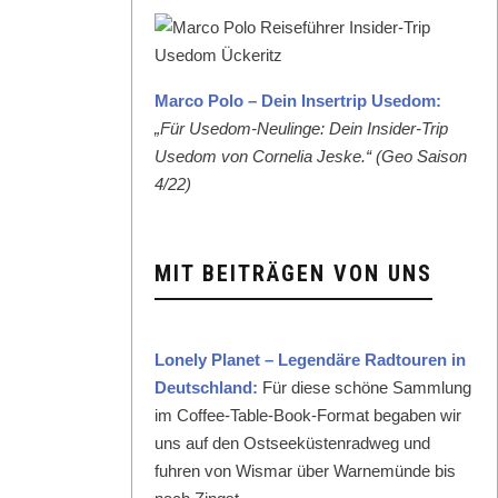
Mar­co Polo – Dein Inser­trip Use­dom:
„Für Use­dom-Neulinge: Dein Insid­er-Trip
Use­dom von Cor­nelia Jeske.“ (Geo Sai­son
4/22)
MIT BEITRÄGEN VON UNS
Lone­ly Plan­et – Leg­endäre Rad­touren in
Deutsch­land:
Für diese schöne Samm­lung
im Cof­fee-Table-Book-For­mat begaben wir
uns auf den Ost­seeküsten­rad­weg und
fuhren von Wis­mar über Warnemünde bis