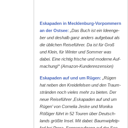
Eska­paden in Meck­len­burg-Vor­pom­mern
an der Ost­see:
„Das Buch ist ein Ideenge­
ber und deshalb ganz anders aufge­baut als
die üblichen Reise­führer. Da ist für Groß
und Klein, für Win­ter und Som­mer was
dabei. Eine richtig frische und mod­erne Auf­
machung!“ (Ama­zon-Kun­den­rezen­sion)
Eska­paden auf und um Rügen:
„Rügen
hat neben den Krei­de­felsen und den Traum­
strän­den noch vieles mehr zu bieten. Der
neue Reise­führer ‚Eska­paden auf und um
Rügen’ von Cor­nelia Jeske und Moni­ka
Rößiger führt in 52 Touren über Deutsch­
lands größte Insel. Mit dabei: Baumwipfelp­
fad bei Pro­ra, Son­nenauf­gang auf der See­