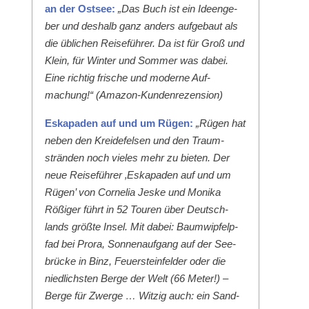
an der Ost­see:
„Das Buch ist ein Ideenge­
ber und deshalb ganz anders aufge­baut als
die üblichen Reise­führer. Da ist für Groß und
Klein, für Win­ter und Som­mer was dabei.
Eine richtig frische und mod­erne Auf­
machung!“ (Ama­zon-Kun­den­rezen­sion)
Eska­paden auf und um Rügen:
„Rügen hat
neben den Krei­de­felsen und den Traum­
strän­den noch vieles mehr zu bieten. Der
neue Reise­führer ‚Eska­paden auf und um
Rügen’ von Cor­nelia Jeske und Moni­ka
Rößiger führt in 52 Touren über Deutsch­
lands größte Insel. Mit dabei: Baumwipfelp­
fad bei Pro­ra, Son­nenauf­gang auf der See­
brücke in Binz, Feuer­ste­in­felder oder die
niedlich­sten Berge der Welt (66 Meter!) –
Berge für Zwerge … Witzig auch: ein Sand­