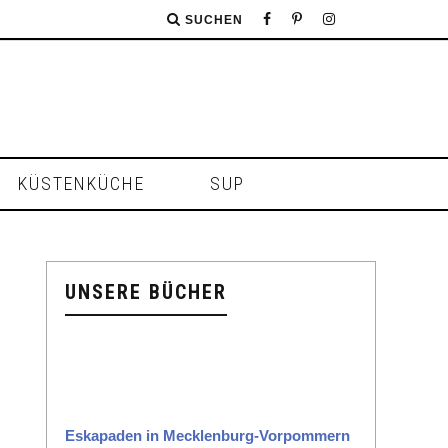
SUCHEN
KÜSTENKÜCHE
SUP
UNSERE BÜCHER
Eska­paden in Meck­len­burg-Vor­pom­mern