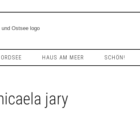
NORDSEE
HAUS AM MEER
SCHÖN!
micaela jary