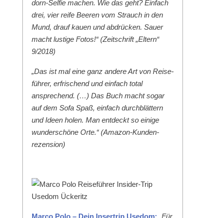
dorn-Self­ie machen. Wie das geht? Ein­fach
drei, vier reife Beeren vom Strauch in den
Mund, drauf kauen und abdrück­en. Sauer
macht lustige Fotos!“ (Zeitschrift „Eltern“
9/2018)
„Das ist mal eine ganz andere Art von Reise­
führer, erfrischend und ein­fach total
ansprechend. (…) Das Buch macht sog­ar
auf dem Sofa Spaß, ein­fach durch­blät­tern
und Ideen holen. Man ent­deckt so einige
wun­der­schöne Orte.“ (Ama­zon-Kun­den­
rezen­sion)
Mar­co Polo – Dein Inser­trip Use­dom:
„Für