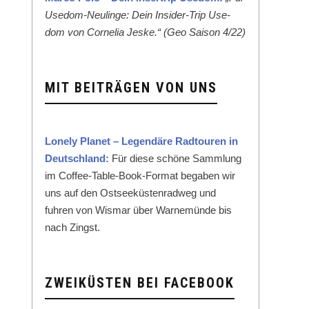
Use­dom-Neulinge: Dein Insid­er-Trip Use­
dom von Cor­nelia Jeske.“ (Geo Sai­son 4/22)
MIT BEITRÄGEN VON UNS
Lone­ly Plan­et – Leg­endäre Rad­touren in
Deutsch­land:
Für diese schöne Samm­lung
im Cof­fee-Table-Book-For­mat begaben wir
uns auf den Ost­seeküsten­rad­weg und
fuhren von Wis­mar über Warnemünde bis
nach Zingst.
ZWEIKÜSTEN BEI FACEBOOK