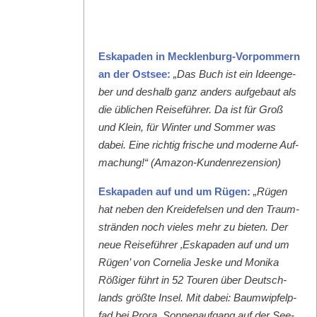
Eska­paden in Meck­len­burg-Vor­pom­mern
an der Ost­see:
„Das Buch ist ein Ideenge­
ber und deshalb ganz anders aufge­baut als
die üblichen Reise­führer. Da ist für Groß
und Klein, für Win­ter und Som­mer was
dabei. Eine richtig frische und mod­erne Auf­
machung!“ (Ama­zon-Kun­den­rezen­sion)
Eska­paden auf und um Rügen:
„Rügen
hat neben den Krei­de­felsen und den Traum­
strän­den noch vieles mehr zu bieten. Der
neue Reise­führer ‚Eska­paden auf und um
Rügen’ von Cor­nelia Jeske und Moni­ka
Rößiger führt in 52 Touren über Deutsch­
lands größte Insel. Mit dabei: Baumwipfelp­
fad bei Pro­ra, Son­nenauf­gang auf der See­