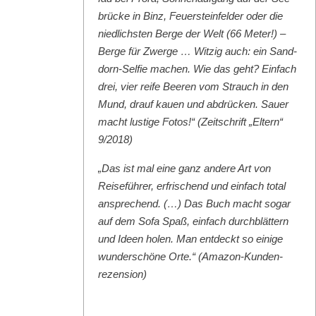
brücke in Binz, Feuer­ste­in­felder oder die
niedlich­sten Berge der Welt (66 Meter!) –
Berge für Zwerge … Witzig auch: ein Sand­
dorn-Self­ie machen. Wie das geht? Ein­fach
drei, vier reife Beeren vom Strauch in den
Mund, drauf kauen und abdrück­en. Sauer
macht lustige Fotos!“ (Zeitschrift „Eltern“
9/2018)
„Das ist mal eine ganz andere Art von
Reise­führer, erfrischend und ein­fach total
ansprechend. (…) Das Buch macht sog­ar
auf dem Sofa Spaß, ein­fach durch­blät­tern
und Ideen holen. Man ent­deckt so einige
wun­der­schöne Orte.“ (Ama­zon-Kun­den­
rezen­sion)