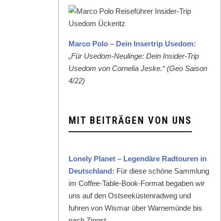
Mar­co Polo – Dein Inser­trip Use­dom:
„Für Use­dom-Neulinge: Dein Insid­er-Trip
Use­dom von Cor­nelia Jeske.“ (Geo Sai­son
4/22)
MIT BEITRÄGEN VON UNS
Lone­ly Plan­et – Leg­endäre Rad­touren in
Deutsch­land:
Für diese schöne Samm­lung
im Cof­fee-Table-Book-For­mat begaben wir
uns auf den Ost­seeküsten­rad­weg und
fuhren von Wis­mar über Warnemünde bis
nach Zingst.