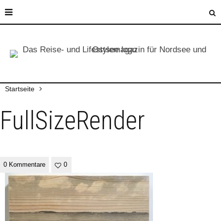
Startseite
FullSizeRender
0 Kommentare
0