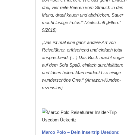
drei, vier reife Beeren vom Strauch in den
Mund, drauf kauen und abdrück­en. Sauer
macht lustige Fotos!“ (Zeitschrift „Eltern“
9/2018)
„Das ist mal eine ganz andere Art von
Reise­führer, erfrischend und ein­fach total
ansprechend. (…) Das Buch macht sog­ar
auf dem Sofa Spaß, ein­fach durch­blät­tern
und Ideen holen. Man ent­deckt so einige
wun­der­schöne Orte.“ (Ama­zon-Kun­den­
rezen­sion)
Mar­co Polo – Dein Inser­trip Use­dom: