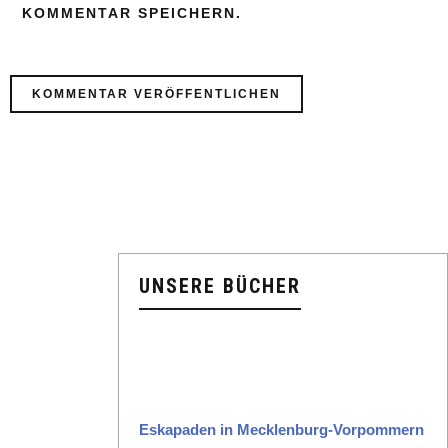
KOMMENTAR SPEICHERN.
UNSERE BÜCHER
Eska­paden in Meck­len­burg-Vor­pom­mern