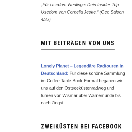
„Für Use­dom-Neulinge: Dein Insid­er-Trip
Use­dom von Cor­nelia Jeske.“ (Geo Sai­son
4/22)
MIT BEITRÄGEN VON UNS
Lone­ly Plan­et – Leg­endäre Rad­touren in
Deutsch­land:
Für diese schöne Samm­lung
im Cof­fee-Table-Book-For­mat begaben wir
uns auf den Ost­seeküsten­rad­weg und
fuhren von Wis­mar über Warnemünde bis
nach Zingst.
ZWEIKÜSTEN BEI FACEBOOK