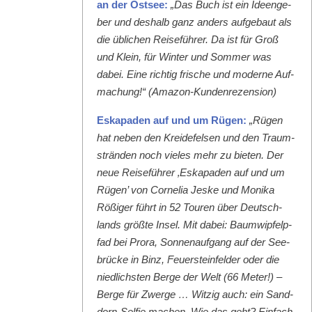
an der Ost­see:
„Das Buch ist ein Ideenge­
ber und deshalb ganz anders aufge­baut als
die üblichen Reise­führer. Da ist für Groß
und Klein, für Win­ter und Som­mer was
dabei. Eine richtig frische und mod­erne Auf­
machung!“ (Ama­zon-Kun­den­rezen­sion)
Eska­paden auf und um Rügen:
„Rügen
hat neben den Krei­de­felsen und den Traum­
strän­den noch vieles mehr zu bieten. Der
neue Reise­führer ‚Eska­paden auf und um
Rügen’ von Cor­nelia Jeske und Moni­ka
Rößiger führt in 52 Touren über Deutsch­
lands größte Insel. Mit dabei: Baumwipfelp­
fad bei Pro­ra, Son­nenauf­gang auf der See­
brücke in Binz, Feuer­ste­in­felder oder die
niedlich­sten Berge der Welt (66 Meter!) –
Berge für Zwerge … Witzig auch: ein Sand­
dorn-Self­ie machen. Wie das geht? Ein­fach