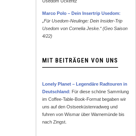
Mar­co Polo – Dein Inser­trip Use­dom:
„Für Use­dom-Neulinge: Dein Insid­er-Trip
Use­dom von Cor­nelia Jeske.“ (Geo Sai­son
4/22)
MIT BEITRÄGEN VON UNS
Lone­ly Plan­et – Leg­endäre Rad­touren in
Deutsch­land:
Für diese schöne Samm­lung
im Cof­fee-Table-Book-For­mat begaben wir
uns auf den Ost­seeküsten­rad­weg und
fuhren von Wis­mar über Warnemünde bis
nach Zingst.