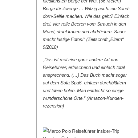
niedlich­sten Berge der Welt (66 Meter!) –
Berge für Zwerge … Witzig auch: ein Sand­
dorn-Self­ie machen. Wie das geht? Ein­fach
drei, vier reife Beeren vom Strauch in den
Mund, drauf kauen und abdrück­en. Sauer
macht lustige Fotos!“ (Zeitschrift „Eltern“
9/2018)
„Das ist mal eine ganz andere Art von
Reise­führer, erfrischend und ein­fach total
ansprechend. (…) Das Buch macht sog­ar
auf dem Sofa Spaß, ein­fach durch­blät­tern
und Ideen holen. Man ent­deckt so einige
wun­der­schöne Orte.“ (Ama­zon-Kun­den­
rezen­sion)