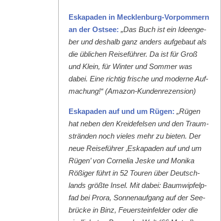
Eska­paden in Meck­len­burg-Vor­pom­mern
an der Ost­see:
„Das Buch ist ein Ideenge­
ber und deshalb ganz anders aufge­baut als
die üblichen Reise­führer. Da ist für Groß
und Klein, für Win­ter und Som­mer was
dabei. Eine richtig frische und mod­erne Auf­
machung!“ (Ama­zon-Kun­den­rezen­sion)
Eska­paden auf und um Rügen:
„Rügen
hat neben den Krei­de­felsen und den Traum­
strän­den noch vieles mehr zu bieten. Der
neue Reise­führer ‚Eska­paden auf und um
Rügen’ von Cor­nelia Jeske und Moni­ka
Rößiger führt in 52 Touren über Deutsch­
lands größte Insel. Mit dabei: Baumwipfelp­
fad bei Pro­ra, Son­nenauf­gang auf der See­
brücke in Binz, Feuer­ste­in­felder oder die