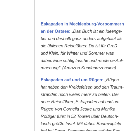
Eska­paden in Meck­len­burg-Vor­pom­mern
an der Ost­see:
„Das Buch ist ein Ideenge­
ber und deshalb ganz anders aufge­baut als
die üblichen Reise­führer. Da ist für Groß
und Klein, für Win­ter und Som­mer was
dabei. Eine richtig frische und mod­erne Auf­
machung!“ (Ama­zon-Kun­den­rezen­sion)
Eska­paden auf und um Rügen:
„Rügen
hat neben den Krei­de­felsen und den Traum­
strän­den noch vieles mehr zu bieten. Der
neue Reise­führer ‚Eska­paden auf und um
Rügen’ von Cor­nelia Jeske und Moni­ka
Rößiger führt in 52 Touren über Deutsch­
lands größte Insel. Mit dabei: Baumwipfelp­
fad bei Pro­ra, Son­nenauf­gang auf der See­