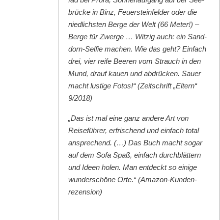
brücke in Binz, Feuer­ste­in­felder oder die
niedlich­sten Berge der Welt (66 Meter!) –
Berge für Zwerge … Witzig auch: ein Sand­
dorn-Self­ie machen. Wie das geht? Ein­fach
drei, vier reife Beeren vom Strauch in den
Mund, drauf kauen und abdrück­en. Sauer
macht lustige Fotos!“ (Zeitschrift „Eltern“
9/2018)
„Das ist mal eine ganz andere Art von
Reise­führer, erfrischend und ein­fach total
ansprechend. (…) Das Buch macht sog­ar
auf dem Sofa Spaß, ein­fach durch­blät­tern
und Ideen holen. Man ent­deckt so einige
wun­der­schöne Orte.“ (Ama­zon-Kun­den­
rezen­sion)