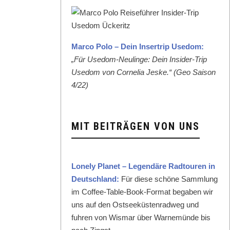
Mar­co Polo – Dein Inser­trip Use­dom:
„Für Use­dom-Neulinge: Dein Insid­er-Trip
Use­dom von Cor­nelia Jeske.“ (Geo Sai­son
4/22)
MIT BEITRÄGEN VON UNS
Lone­ly Plan­et – Leg­endäre Rad­touren in
Deutsch­land:
Für diese schöne Samm­lung
im Cof­fee-Table-Book-For­mat begaben wir
uns auf den Ost­seeküsten­rad­weg und
fuhren von Wis­mar über Warnemünde bis