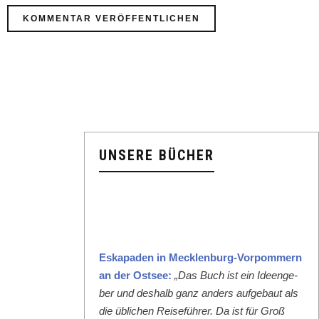
UNSERE BÜCHER
Eska­paden in Meck­len­burg-Vor­pom­mern
an der Ost­see:
„Das Buch ist ein Ideenge­
ber und deshalb ganz anders aufge­baut als
die üblichen Reise­führer. Da ist für Groß