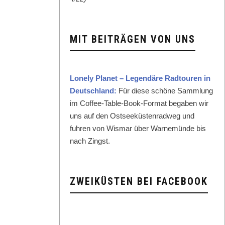
MIT BEITRÄGEN VON UNS
Lone­ly Plan­et – Leg­endäre Rad­touren in
Deutsch­land:
Für diese schöne Samm­lung
im Cof­fee-Table-Book-For­mat begaben wir
uns auf den Ost­seeküsten­rad­weg und
fuhren von Wis­mar über Warnemünde bis
nach Zingst.
ZWEIKÜSTEN BEI FACEBOOK