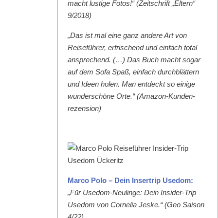
macht lustige Fotos!“ (Zeitschrift „Eltern“
9/2018)
„Das ist mal eine ganz andere Art von
Reise­führer, erfrischend und ein­fach total
ansprechend. (…) Das Buch macht sog­ar
auf dem Sofa Spaß, ein­fach durch­blät­tern
und Ideen holen. Man ent­deckt so einige
wun­der­schöne Orte.“ (Ama­zon-Kun­den­
rezen­sion)
Mar­co Polo – Dein Inser­trip Use­dom:
„Für Use­dom-Neulinge: Dein Insid­er-Trip
Use­dom von Cor­nelia Jeske.“ (Geo Sai­son
4/22)