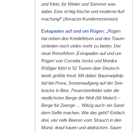
und Klein, für Win­ter und Som­mer was
dabei. Eine richtig frische und mod­erne Auf­
machung!“ (Ama­zon-Kun­den­rezen­sion)
Eska­paden auf und um Rügen:
„Rügen
hat neben den Krei­de­felsen und den Traum­
strän­den noch vieles mehr zu bieten. Der
neue Reise­führer ‚Eska­paden auf und um
Rügen’ von Cor­nelia Jeske und Moni­ka
Rößiger führt in 52 Touren über Deutsch­
lands größte Insel. Mit dabei: Baumwipfelp­
fad bei Pro­ra, Son­nenauf­gang auf der See­
brücke in Binz, Feuer­ste­in­felder oder die
niedlich­sten Berge der Welt (66 Meter!) –
Berge für Zwerge … Witzig auch: ein Sand­
dorn-Self­ie machen. Wie das geht? Ein­fach
drei, vier reife Beeren vom Strauch in den
Mund, drauf kauen und abdrück­en. Sauer