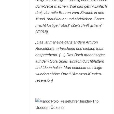
dorn-Self­ie machen. Wie das geht? Ein­fach
drei, vier reife Beeren vom Strauch in den
Mund, drauf kauen und abdrück­en. Sauer
macht lustige Fotos!“ (Zeitschrift „Eltern“
9/2018)
„Das ist mal eine ganz andere Art von
Reise­führer, erfrischend und ein­fach total
ansprechend. (…) Das Buch macht sog­ar
auf dem Sofa Spaß, ein­fach durch­blät­tern
und Ideen holen. Man ent­deckt so einige
wun­der­schöne Orte.“ (Ama­zon-Kun­den­
rezen­sion)