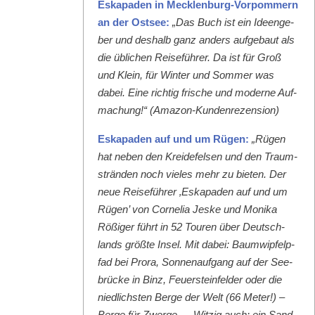
Eska­paden in Meck­len­burg-Vor­pom­mern
an der Ost­see:
„Das Buch ist ein Ideenge­
ber und deshalb ganz anders aufge­baut als
die üblichen Reise­führer. Da ist für Groß
und Klein, für Win­ter und Som­mer was
dabei. Eine richtig frische und mod­erne Auf­
machung!“ (Ama­zon-Kun­den­rezen­sion)
Eska­paden auf und um Rügen:
„Rügen
hat neben den Krei­de­felsen und den Traum­
strän­den noch vieles mehr zu bieten. Der
neue Reise­führer ‚Eska­paden auf und um
Rügen’ von Cor­nelia Jeske und Moni­ka
Rößiger führt in 52 Touren über Deutsch­
lands größte Insel. Mit dabei: Baumwipfelp­
fad bei Pro­ra, Son­nenauf­gang auf der See­
brücke in Binz, Feuer­ste­in­felder oder die
niedlich­sten Berge der Welt (66 Meter!) –
Berge für Zwerge … Witzig auch: ein Sand­