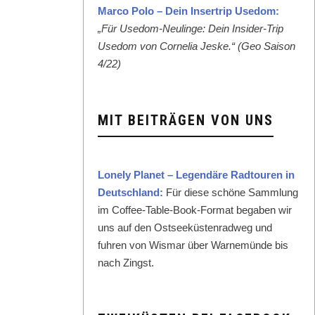
Mar­co Polo – Dein Inser­trip Use­dom:
„Für Use­dom-Neulinge: Dein Insid­er-Trip
Use­dom von Cor­nelia Jeske.“ (Geo Sai­son
4/22)
MIT BEITRÄGEN VON UNS
Lone­ly Plan­et – Leg­endäre Rad­touren in
Deutsch­land:
Für diese schöne Samm­lung
im Cof­fee-Table-Book-For­mat begaben wir
uns auf den Ost­seeküsten­rad­weg und
fuhren von Wis­mar über Warnemünde bis
nach Zingst.