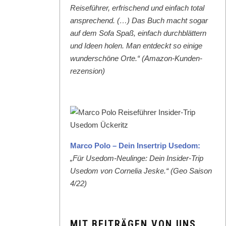
Reise­führer, erfrischend und ein­fach total
ansprechend. (…) Das Buch macht sog­ar
auf dem Sofa Spaß, ein­fach durch­blät­tern
und Ideen holen. Man ent­deckt so einige
wun­der­schöne Orte.“ (Ama­zon-Kun­den­
rezen­sion)
Mar­co Polo – Dein Inser­trip Use­dom:
„Für Use­dom-Neulinge: Dein Insid­er-Trip
Use­dom von Cor­nelia Jeske.“ (Geo Sai­son
4/22)
MIT BEITRÄGEN VON UNS