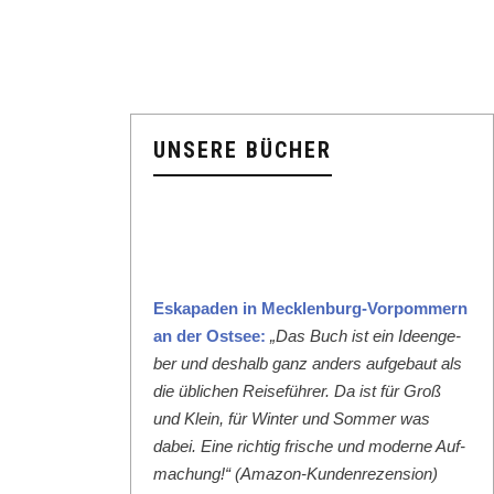
UNSERE BÜCHER
Eska­paden in Meck­len­burg-Vor­pom­mern
an der Ost­see:
„Das Buch ist ein Ideenge­
ber und deshalb ganz anders aufge­baut als
die üblichen Reise­führer. Da ist für Groß
und Klein, für Win­ter und Som­mer was
dabei. Eine richtig frische und mod­erne Auf­
machung!“ (Ama­zon-Kun­den­rezen­sion)