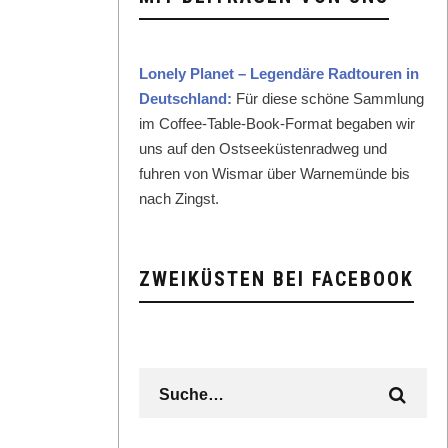
Lone­ly Plan­et – Leg­endäre Rad­touren in
Deutsch­land:
Für diese schöne Samm­lung
im Cof­fee-Table-Book-For­mat begaben wir
uns auf den Ost­seeküsten­rad­weg und
fuhren von Wis­mar über Warnemünde bis
nach Zingst.
ZWEIKÜSTEN BEI FACEBOOK