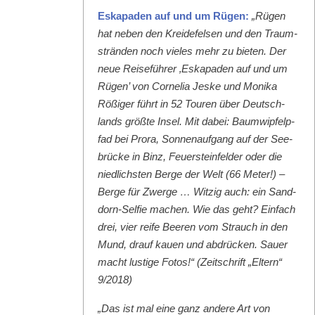
Eska­paden auf und um Rügen:
„Rügen
hat neben den Krei­de­felsen und den Traum­
strän­den noch vieles mehr zu bieten. Der
neue Reise­führer ‚Eska­paden auf und um
Rügen’ von Cor­nelia Jeske und Moni­ka
Rößiger führt in 52 Touren über Deutsch­
lands größte Insel. Mit dabei: Baumwipfelp­
fad bei Pro­ra, Son­nenauf­gang auf der See­
brücke in Binz, Feuer­ste­in­felder oder die
niedlich­sten Berge der Welt (66 Meter!) –
Berge für Zwerge … Witzig auch: ein Sand­
dorn-Self­ie machen. Wie das geht? Ein­fach
drei, vier reife Beeren vom Strauch in den
Mund, drauf kauen und abdrück­en. Sauer
macht lustige Fotos!“ (Zeitschrift „Eltern“
9/2018)
„Das ist mal eine ganz andere Art von