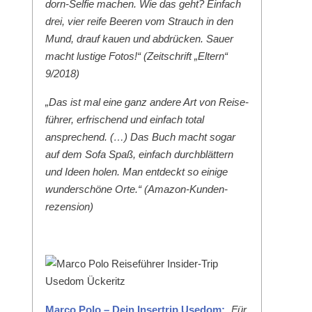
dorn-Self­ie machen. Wie das geht? Ein­fach
drei, vier reife Beeren vom Strauch in den
Mund, drauf kauen und abdrück­en. Sauer
macht lustige Fotos!“ (Zeitschrift „Eltern“
9/2018)
„Das ist mal eine ganz andere Art von Reise­
führer, erfrischend und ein­fach total
ansprechend. (…) Das Buch macht sog­ar
auf dem Sofa Spaß, ein­fach durch­blät­tern
und Ideen holen. Man ent­deckt so einige
wun­der­schöne Orte.“ (Ama­zon-Kun­den­
rezen­sion)
Mar­co Polo – Dein Inser­trip Use­dom:
„Für