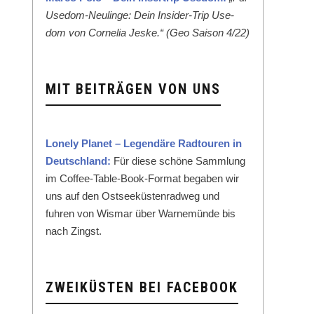
Use­dom-Neulinge: Dein Insid­er-Trip Use­
dom von Cor­nelia Jeske.“ (Geo Sai­son 4/22)
MIT BEITRÄGEN VON UNS
Lone­ly Plan­et – Leg­endäre Rad­touren in
Deutsch­land:
Für diese schöne Samm­lung
im Cof­fee-Table-Book-For­mat begaben wir
uns auf den Ost­seeküsten­rad­weg und
fuhren von Wis­mar über Warnemünde bis
nach Zingst.
ZWEIKÜSTEN BEI FACEBOOK