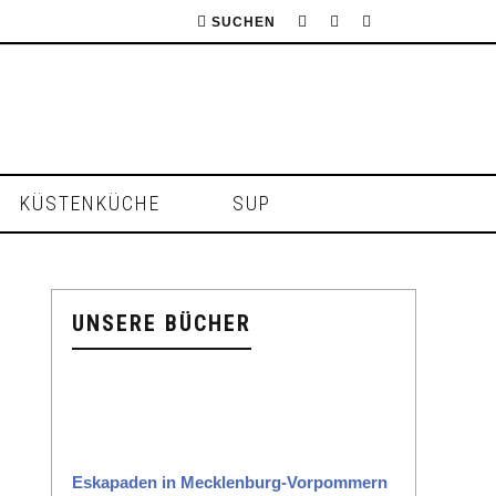
SUCHEN
KÜSTENKÜCHE
SUP
UNSERE BÜCHER
Eska­paden in Meck­len­burg-Vor­pom­mern