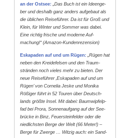
an der Ost­see:
„Das Buch ist ein Ideenge­
ber und deshalb ganz anders aufge­baut als
die üblichen Reise­führer. Da ist für Groß und
Klein, für Win­ter und Som­mer was dabei.
Eine richtig frische und mod­erne Auf­
machung!“ (Ama­zon-Kun­den­rezen­sion)
Eska­paden auf und um Rügen:
„Rügen hat
neben den Krei­de­felsen und den Traum­
strän­den noch vieles mehr zu bieten. Der
neue Reise­führer ‚Eska­paden auf und um
Rügen’ von Cor­nelia Jeske und Moni­ka
Rößiger führt in 52 Touren über Deutsch­
lands größte Insel. Mit dabei: Baumwipfelp­
fad bei Pro­ra, Son­nenauf­gang auf der See­
brücke in Binz, Feuer­ste­in­felder oder die
niedlich­sten Berge der Welt (66 Meter!) –
Berge für Zwerge … Witzig auch: ein Sand­