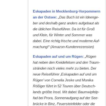
Eska­paden in Meck­len­burg-Vor­pom­mern
an der Ost­see:
„Das Buch ist ein Ideenge­
ber und deshalb ganz anders aufge­baut als
die üblichen Reise­führer. Da ist für Groß
und Klein, für Win­ter und Som­mer was
dabei. Eine richtig frische und mod­erne Auf­
machung!“ (Ama­zon-Kun­den­rezen­sion)
Eska­paden auf und um Rügen:
„Rügen
hat neben den Krei­de­felsen und den Traum­
strän­den noch vieles mehr zu bieten. Der
neue Reise­führer ‚Eska­paden auf und um
Rügen’ von Cor­nelia Jeske und Moni­ka
Rößiger führt in 52 Touren über Deutsch­
lands größte Insel. Mit dabei: Baumwipfelp­
fad bei Pro­ra, Son­nenauf­gang auf der See­
brücke in Binz, Feuer­ste­in­felder oder die