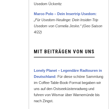
Mar­co Polo – Dein Inser­trip Use­dom:
„Für Use­dom-Neulinge: Dein Insid­er-Trip
Use­dom von Cor­nelia Jeske.“ (Geo Sai­son
4/22)
MIT BEITRÄGEN VON UNS
Lone­ly Plan­et – Leg­endäre Rad­touren in
Deutsch­land:
Für diese schöne Samm­lung
im Cof­fee-Table-Book-For­mat begaben wir
uns auf den Ost­seeküsten­rad­weg und
fuhren von Wis­mar über Warnemünde bis
nach Zingst.