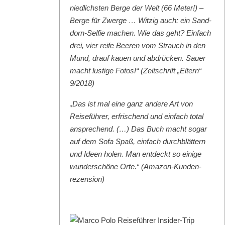
niedlich­sten Berge der Welt (66 Meter!) –
Berge für Zwerge … Witzig auch: ein Sand­
dorn-Self­ie machen. Wie das geht? Ein­fach
drei, vier reife Beeren vom Strauch in den
Mund, drauf kauen und abdrück­en. Sauer
macht lustige Fotos!“ (Zeitschrift „Eltern“
9/2018)
„Das ist mal eine ganz andere Art von
Reise­führer, erfrischend und ein­fach total
ansprechend. (…) Das Buch macht sog­ar
auf dem Sofa Spaß, ein­fach durch­blät­tern
und Ideen holen. Man ent­deckt so einige
wun­der­schöne Orte.“ (Ama­zon-Kun­den­
rezen­sion)