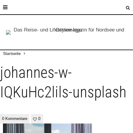
Startseite
johannes-w-
IQKuHc2lils-unsplash
0 Kommentare
0