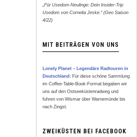
„Für Use­dom-Neulinge: Dein Insid­er-Trip
Use­dom von Cor­nelia Jeske.“ (Geo Sai­son
4/22)
MIT BEITRÄGEN VON UNS
Lone­ly Plan­et – Leg­endäre Rad­touren in
Deutsch­land:
Für diese schöne Samm­lung
im Cof­fee-Table-Book-For­mat begaben wir
uns auf den Ost­seeküsten­rad­weg und
fuhren von Wis­mar über Warnemünde bis
nach Zingst.
ZWEIKÜSTEN BEI FACEBOOK