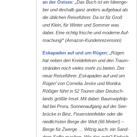
an der Ost­see:
„Das Buch ist ein Ideenge­
ber und deshalb ganz anders aufge­baut als
die üblichen Reise­führer. Da ist für Groß
und Klein, für Win­ter und Som­mer was
dabei. Eine richtig frische und mod­erne Auf­
machung!“ (Ama­zon-Kun­den­rezen­sion)
Eska­paden auf und um Rügen:
„Rügen
hat neben den Krei­de­felsen und den Traum­
strän­den noch vieles mehr zu bieten. Der
neue Reise­führer ‚Eska­paden auf und um
Rügen’ von Cor­nelia Jeske und Moni­ka
Rößiger führt in 52 Touren über Deutsch­
lands größte Insel. Mit dabei: Baumwipfelp­
fad bei Pro­ra, Son­nenauf­gang auf der See­
brücke in Binz, Feuer­ste­in­felder oder die
niedlich­sten Berge der Welt (66 Meter!) –
Berge für Zwerge … Witzig auch: ein Sand­
dorn-Self­ie machen. Wie das geht? Ein­fach