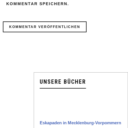
KOMMENTAR SPEICHERN.
UNSERE BÜCHER
Eska­paden in Meck­len­burg-Vor­pom­mern