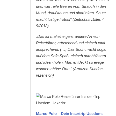
drei, vier reife Beeren vom Strauch in den
Mund, drauf kauen und abdrück­en. Sauer
macht lustige Fotos!“ (Zeitschrift „Eltern“
9/2018)
„Das ist mal eine ganz andere Art von
Reise­führer, erfrischend und ein­fach total
ansprechend. (…) Das Buch macht sog­ar
auf dem Sofa Spaß, ein­fach durch­blät­tern
und Ideen holen. Man ent­deckt so einige
wun­der­schöne Orte.“ (Ama­zon-Kun­den­
rezen­sion)
Mar­co Polo – Dein Inser­trip Use­dom: