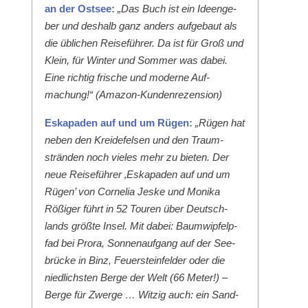
an der Ost­see:
„Das Buch ist ein Ideenge­
ber und deshalb ganz anders aufge­baut als
die üblichen Reise­führer. Da ist für Groß und
Klein, für Win­ter und Som­mer was dabei.
Eine richtig frische und mod­erne Auf­
machung!“ (Ama­zon-Kun­den­rezen­sion)
Eska­paden auf und um Rügen:
„Rügen hat
neben den Krei­de­felsen und den Traum­
strän­den noch vieles mehr zu bieten. Der
neue Reise­führer ‚Eska­paden auf und um
Rügen’ von Cor­nelia Jeske und Moni­ka
Rößiger führt in 52 Touren über Deutsch­
lands größte Insel. Mit dabei: Baumwipfelp­
fad bei Pro­ra, Son­nenauf­gang auf der See­
brücke in Binz, Feuer­ste­in­felder oder die
niedlich­sten Berge der Welt (66 Meter!) –
Berge für Zwerge … Witzig auch: ein Sand­