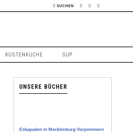
SUCHEN
KÜSTENKÜCHE
SUP
UNSERE BÜCHER
Eska­paden in Meck­len­burg-Vor­pom­mern