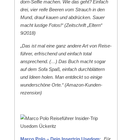
dorn-Self­ie machen. Wie das geht? Ein­fach
drei, vier reife Beeren vom Strauch in den
Mund, drauf kauen und abdrück­en. Sauer
macht lustige Fotos!“ (Zeitschrift „Eltern“
9/2018)
„Das ist mal eine ganz andere Art von Reise­
führer, erfrischend und ein­fach total
ansprechend. (…) Das Buch macht sog­ar
auf dem Sofa Spaß, ein­fach durch­blät­tern
und Ideen holen. Man ent­deckt so einige
wun­der­schöne Orte.“ (Ama­zon-Kun­den­
rezen­sion)
Mar­co Polo – Dein Inser­trip Use­dom:
„Für