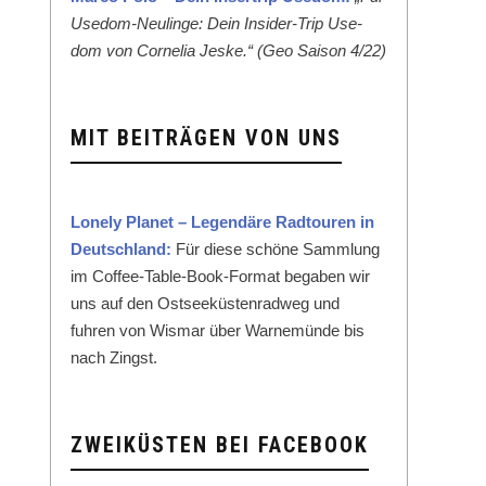
Use­dom-Neulinge: Dein Insid­er-Trip Use­
dom von Cor­nelia Jeske.“ (Geo Sai­son 4/22)
MIT BEITRÄGEN VON UNS
Lone­ly Plan­et – Leg­endäre Rad­touren in
Deutsch­land:
Für diese schöne Samm­lung
im Cof­fee-Table-Book-For­mat begaben wir
uns auf den Ost­seeküsten­rad­weg und
fuhren von Wis­mar über Warnemünde bis
nach Zingst.
ZWEIKÜSTEN BEI FACEBOOK