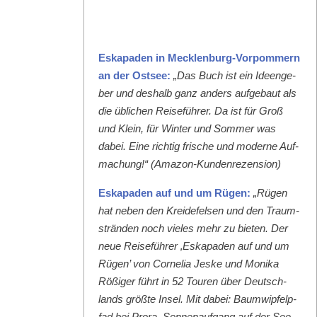
Eska­paden in Meck­len­burg-Vor­pom­mern
an der Ost­see:
„Das Buch ist ein Ideenge­
ber und deshalb ganz anders aufge­baut als
die üblichen Reise­führer. Da ist für Groß
und Klein, für Win­ter und Som­mer was
dabei. Eine richtig frische und mod­erne Auf­
machung!“ (Ama­zon-Kun­den­rezen­sion)
Eska­paden auf und um Rügen:
„Rügen
hat neben den Krei­de­felsen und den Traum­
strän­den noch vieles mehr zu bieten. Der
neue Reise­führer ‚Eska­paden auf und um
Rügen’ von Cor­nelia Jeske und Moni­ka
Rößiger führt in 52 Touren über Deutsch­
lands größte Insel. Mit dabei: Baumwipfelp­
fad bei Pro­ra, Son­nenauf­gang auf der See­