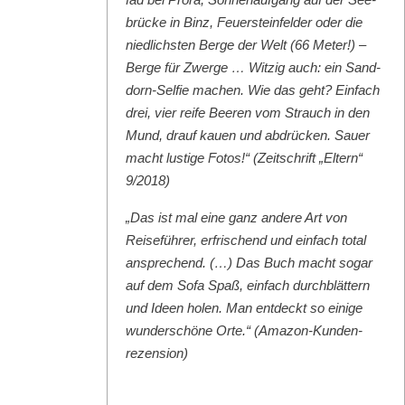
brücke in Binz, Feuer­ste­in­felder oder die
niedlich­sten Berge der Welt (66 Meter!) –
Berge für Zwerge … Witzig auch: ein Sand­
dorn-Self­ie machen. Wie das geht? Ein­fach
drei, vier reife Beeren vom Strauch in den
Mund, drauf kauen und abdrück­en. Sauer
macht lustige Fotos!“ (Zeitschrift „Eltern“
9/2018)
„Das ist mal eine ganz andere Art von
Reise­führer, erfrischend und ein­fach total
ansprechend. (…) Das Buch macht sog­ar
auf dem Sofa Spaß, ein­fach durch­blät­tern
und Ideen holen. Man ent­deckt so einige
wun­der­schöne Orte.“ (Ama­zon-Kun­den­
rezen­sion)