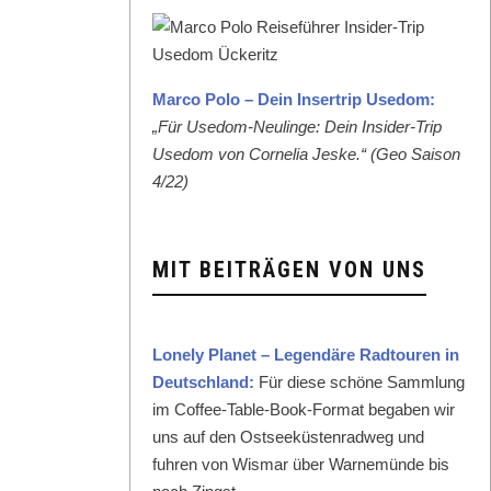
Mar­co Polo – Dein Inser­trip Use­dom:
„Für Use­dom-Neulinge: Dein Insid­er-Trip
Use­dom von Cor­nelia Jeske.“ (Geo Sai­son
4/22)
MIT BEITRÄGEN VON UNS
Lone­ly Plan­et – Leg­endäre Rad­touren in
Deutsch­land:
Für diese schöne Samm­lung
im Cof­fee-Table-Book-For­mat begaben wir
uns auf den Ost­seeküsten­rad­weg und
fuhren von Wis­mar über Warnemünde bis