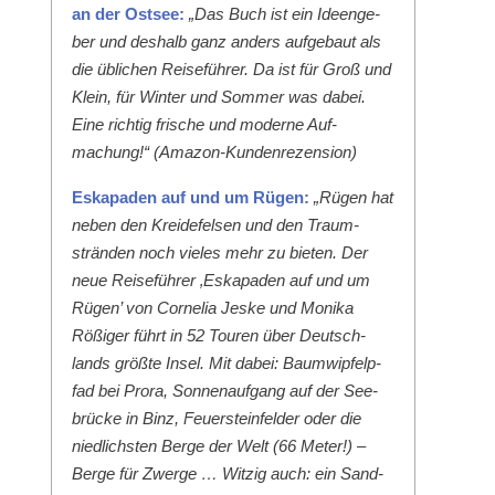
an der Ost­see:
„Das Buch ist ein Ideenge­
ber und deshalb ganz anders aufge­baut als
die üblichen Reise­führer. Da ist für Groß und
Klein, für Win­ter und Som­mer was dabei.
Eine richtig frische und mod­erne Auf­
machung!“ (Ama­zon-Kun­den­rezen­sion)
Eska­paden auf und um Rügen:
„Rügen hat
neben den Krei­de­felsen und den Traum­
strän­den noch vieles mehr zu bieten. Der
neue Reise­führer ‚Eska­paden auf und um
Rügen’ von Cor­nelia Jeske und Moni­ka
Rößiger führt in 52 Touren über Deutsch­
lands größte Insel. Mit dabei: Baumwipfelp­
fad bei Pro­ra, Son­nenauf­gang auf der See­
brücke in Binz, Feuer­ste­in­felder oder die
niedlich­sten Berge der Welt (66 Meter!) –
Berge für Zwerge … Witzig auch: ein Sand­