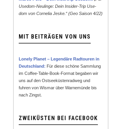
Use­dom-Neulinge: Dein Insid­er-Trip Use­
dom von Cor­nelia Jeske.“ (Geo Sai­son 4/22)
MIT BEITRÄGEN VON UNS
Lone­ly Plan­et – Leg­endäre Rad­touren in
Deutsch­land:
Für diese schöne Samm­lung
im Cof­fee-Table-Book-For­mat begaben wir
uns auf den Ost­seeküsten­rad­weg und
fuhren von Wis­mar über Warnemünde bis
nach Zingst.
ZWEIKÜSTEN BEI FACEBOOK