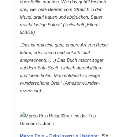
dorn-Self­ie machen. Wie das geht? Ein­fach
drei, vier reife Beeren vom Strauch in den
Mund, drauf kauen und abdrück­en. Sauer
macht lustige Fotos!“ (Zeitschrift „Eltern“
9/2018)
„Das ist mal eine ganz andere Art von Reise­
führer, erfrischend und ein­fach total
ansprechend. (…) Das Buch macht sog­ar
auf dem Sofa Spaß, ein­fach durch­blät­tern
und Ideen holen. Man ent­deckt so einige
wun­der­schöne Orte.“ (Ama­zon-Kun­den­
rezen­sion)
Mar­co Polo – Dein Inser­trip Use­dom:
„Für