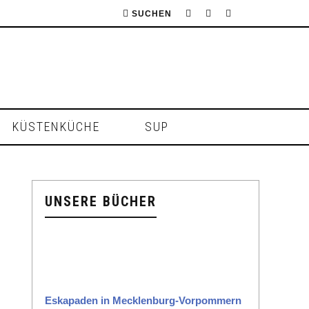
SUCHEN
KÜSTENKÜCHE
SUP
UNSERE BÜCHER
Eska­paden in Meck­len­burg-Vor­pom­mern