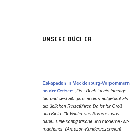
UNSERE BÜCHER
Eska­paden in Meck­len­burg-Vor­pom­mern
an der Ost­see:
„Das Buch ist ein Ideenge­
ber und deshalb ganz anders aufge­baut als
die üblichen Reise­führer. Da ist für Groß
und Klein, für Win­ter und Som­mer was
dabei. Eine richtig frische und mod­erne Auf­
machung!“ (Ama­zon-Kun­den­rezen­sion)