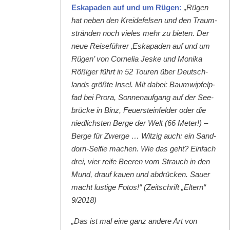
Eska­paden auf und um Rügen:
„Rügen
hat neben den Krei­de­felsen und den Traum­
strän­den noch vieles mehr zu bieten. Der
neue Reise­führer ‚Eska­paden auf und um
Rügen’ von Cor­nelia Jeske und Moni­ka
Rößiger führt in 52 Touren über Deutsch­
lands größte Insel. Mit dabei: Baumwipfelp­
fad bei Pro­ra, Son­nenauf­gang auf der See­
brücke in Binz, Feuer­ste­in­felder oder die
niedlich­sten Berge der Welt (66 Meter!) –
Berge für Zwerge … Witzig auch: ein Sand­
dorn-Self­ie machen. Wie das geht? Ein­fach
drei, vier reife Beeren vom Strauch in den
Mund, drauf kauen und abdrück­en. Sauer
macht lustige Fotos!“ (Zeitschrift „Eltern“
9/2018)
„Das ist mal eine ganz andere Art von