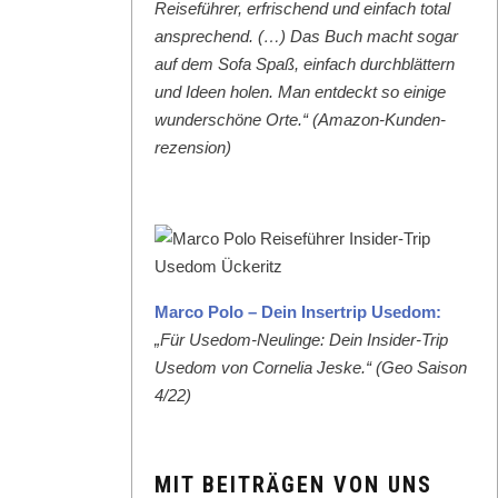
Reise­führer, erfrischend und ein­fach total
ansprechend. (…) Das Buch macht sog­ar
auf dem Sofa Spaß, ein­fach durch­blät­tern
und Ideen holen. Man ent­deckt so einige
wun­der­schöne Orte.“ (Ama­zon-Kun­den­
rezen­sion)
Mar­co Polo – Dein Inser­trip Use­dom:
„Für Use­dom-Neulinge: Dein Insid­er-Trip
Use­dom von Cor­nelia Jeske.“ (Geo Sai­son
4/22)
MIT BEITRÄGEN VON UNS