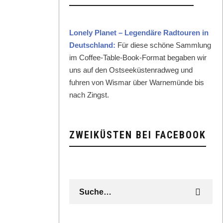
Lone­ly Plan­et – Leg­endäre Rad­touren in
Deutsch­land:
Für diese schöne Samm­lung
im Cof­fee-Table-Book-For­mat begaben wir
uns auf den Ost­seeküsten­rad­weg und
fuhren von Wis­mar über Warnemünde bis
nach Zingst.
ZWEIKÜSTEN BEI FACEBOOK